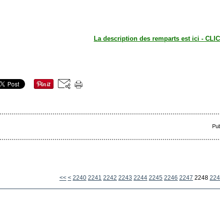
La description des remparts est ici - CLIC
Pub
2200
2210
2220
2230
<<
<
2240
2241
2242
2243
2244
2245
2246
2247
2248
224