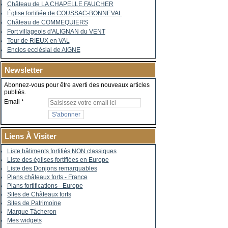
Château de LA CHAPELLE FAUCHER
Église fortifiée de COUSSAC-BONNEVAL
Château de COMMEQUIERS
Fort villageois d'ALIGNAN du VENT
Tour de RIEUX en VAL
Enclos ecclésial de AIGNE
Newsletter
Abonnez-vous pour être averti des nouveaux articles
publiés.
Email
Liens À Visiter
Liste bâtiments fortifiés NON classiques
Liste des églises fortifiées en Europe
Liste des Donjons remarquables
Plans châteaux forts - France
Plans fortifications - Europe
Sites de Châteaux forts
Sites de Patrimoine
Marque Tâcheron
Mes widgets