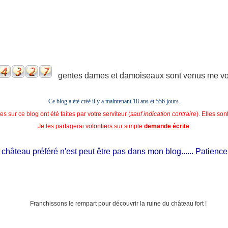
gentes dames et damoiseaux sont venus me voir
Ce blog a été créé il y a maintenant 18 ans et
556 jours.
s sur ce blog ont été faites par votre serviteur (
sauf indication contraire
). Elles so
Je les partagerai volontiers sur simple
demande écrite
.
hâteau préféré n'est peut être pas dans mon blog...... Patience, il e