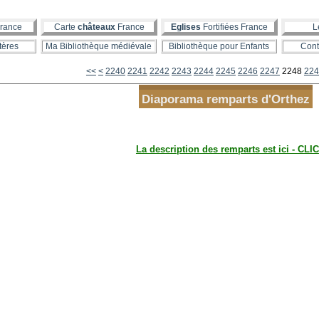
rance
Carte
châteaux
France
Eglises
Fortifiées France
L
tères
Ma Bibliothèque médiévale
Bibliothèque pour Enfants
Cont
2200
2210
2220
2230
<<
<
2240
2241
2242
2243
2244
2245
2246
2247
2248
224
Diaporama remparts d'Orthez
La description des remparts est ici - CLIC