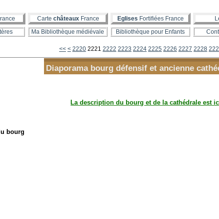
rance
Carte
châteaux
France
Eglises
Fortifiées France
L
tères
Ma Bibliothèque médiévale
Bibliothèque pour Enfants
Cont
2200
2210
<<
<
2220
2221
2222
2223
2224
2225
2226
2227
2228
222
Diaporama bourg défensif et ancienne cathé
La description du bourg et de la cathédrale est ic
 du bourg