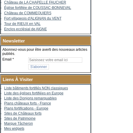
Château de LA CHAPELLE FAUCHER
Église fortifiée de COUSSAC-BONNEVAL
Château de COMMEQUIERS
Fort villageois d'ALIGNAN du VENT
Tour de RIEUX en VAL
Enclos ecclésial de AIGNE
Newsletter
Abonnez-vous pour être averti des nouveaux articles
publiés.
Email
Liens À Visiter
Liste bâtiments fortifiés NON classiques
Liste des églises fortifiées en Europe
Liste des Donjons remarquables
Plans châteaux forts - France
Plans fortifications - Europe
Sites de Châteaux forts
Sites de Patrimoine
Marque Tâcheron
Mes widgets