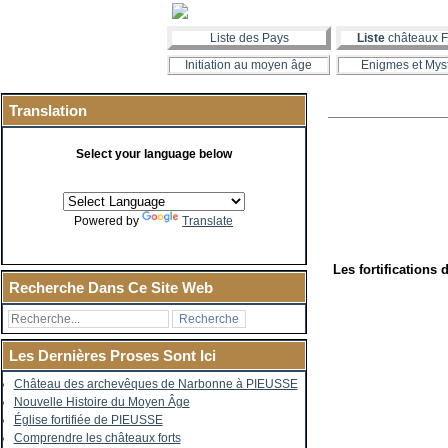
Liste des Pays
Liste
châteaux F
Initiation au moyen âge
Enigmes et Mys
Translation
Select your language below
Powered by
Translate
Les fortifications
Recherche Dans Ce Site Web
Les Dernières Proses Sont Ici
Château des archevêques de Narbonne à PIEUSSE
Nouvelle Histoire du Moyen Âge
Église fortifiée de PIEUSSE
Comprendre les châteaux forts