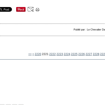
Publié par : Le Chevalier D
2200
2210
<<
<
2220
2221
2222
2223
2224
2225
2226
2227
2228
222