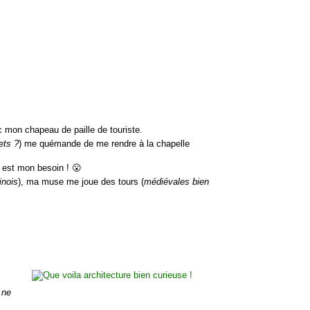
ec mon chapeau de paille de touriste.
ets ?
) me quémande de me rendre à la chapelle
e est mon besoin ! 😮
inois
), ma muse me joue des tours (
médiévales bien
l ne