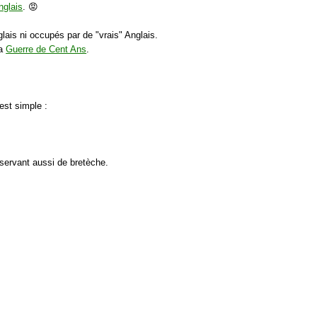
nglais
. 😡
lais ni occupés par de "vrais" Anglais.
la
Guerre de Cent Ans
.
est simple :
 servant aussi de bretèche.