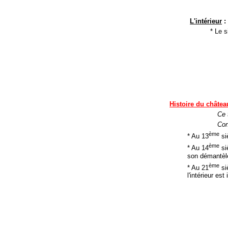
L'intérieur
:
* Le s
Histoire du châtea
Ce 
Con
ème
* Au 13
siè
ème
* Au 14
si
son démantèl
ème
* Au 21
siè
l'intérieur est 