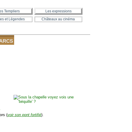
es Templiers
Les expressions
es et Légendes
Châteaux au cinéma
 ARCS
r
ors (
voir son pont fortifié
).