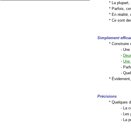
* La plupart,
* Parfois, 
* En réalité
* Ce sont de
Simplement effica
* Construire
- Une 
-
Deux
-
Une 
- Par
- Que
* Évidement, 
Précisions
* Quelques d
- La c
- Les 
- La p