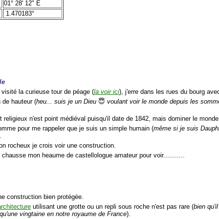
01° 28' 12" E
1.470183°
le
 visité la curieuse tour de péage (
la voir ici
), j'erre dans les rues du bourg av
 de hauteur (
heu... suis je un Dieu
😇
voulant voir le monde depuis les somm
t religieux n'est point médiéval puisqu'il date de 1842, mais dominer le mond
omme pour me rappeler que je suis un simple humain (
même si je suis Dauph
.
on rocheux je crois voir une construction.
e chausse mon heaume de castellologue amateur pour voir...........
une construction bien protégée.
architecture
utilisant une grotte ou un repli sous roche n'est pas rare (
bien qu'i
qu'une vingtaine en notre royaume de France
).