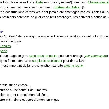
 le long des rivières Lot et
Célé
sont (
improprement
) nommés :
Château des A
ces minimaux bâtiments sont nommés :
Château du Diable
. 👿
, ces constructions défensives n'ont jamais été aménagés par les Diables d'Ang
s bâtiments défensifs de guet et de repli aménagés très souvent à cause de 
ce
 un "château" dans une grotte ou un repli sous rocher donc semi-troglodytique 
paroi principale.
 angles
.
porte
.
fois un étage de guet
avec trous de boulin
pour un hourdage (
voir vocabulaire
)
lques fentes verticales
sur plusieurs niveaux
pour tirer à l'arc.
il est important de faire une jonction parfaite
avec le rocher
.
étails sur ce château :
ourtine a une hauteur de 9 mètres.
pierres sont correctement taillées.
orte plein cintre est partiellement en brique.