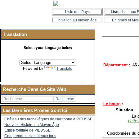
Liste des Pays
Liste
châteaux F
Initiation au moyen âge
Enigmes et Mys
Translation
Select your language below
Département
:
46 
Powered by
Translate
Recherche Dans Ce Site Web
Le bourg
:
Situation
:
Les Dernières Proses Sont Ici
La co
Château des archevêques de Narbonne à PIEUSSE
cette 
Nouvelle Histoire du Moyen Âge
Église fortifiée de PIEUSSE
Coordonnées du c
Comprendre les châteaux forts