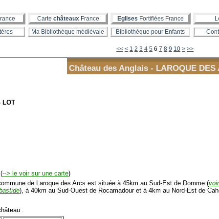
rance
Carte
châteaux
France
Eglises
Fortifiées France
L
tères
Ma Bibliothèque médiévale
Bibliothèque pour Enfants
Cont
20
<<
<
1
2
3
4
5
6
7
8
9
10
>
>>
Château des Anglais - LAROQUE DES
- LOT
(
--> le voir sur une carte
)
mmune de Laroque des Arcs est située à 45km au Sud-Est de Domme (
voi
bastide
), à 40km au Sud-Ouest de Rocamadour et à 4km au Nord-Est de Cah
hâteau :