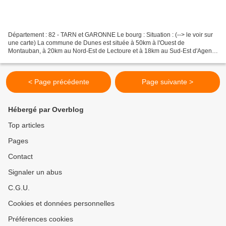
Département : 82 - TARN et GARONNE Le bourg : Situation : (--> le voir sur
une carte) La commune de Dunes est située à 50km à l'Ouest de
Montauban, à 20km au Nord-Est de Lectoure et à 18km au Sud-Est d'Agen.
Coordonnées du château : 44° 04' 36" N 00°...
< Page précédente
Page suivante >
Hébergé par Overblog
Top articles
Pages
Contact
Signaler un abus
C.G.U.
Cookies et données personnelles
Préférences cookies