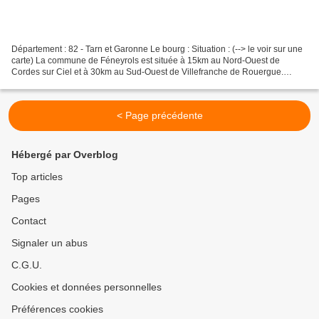
Département : 82 - Tarn et Garonne Le bourg : Situation : (--> le voir sur une
carte) La commune de Féneyrols est située à 15km au Nord-Ouest de
Cordes sur Ciel et à 30km au Sud-Ouest de Villefranche de Rouergue.
Coordonnées : 44° 07′ 54″ N 01° 49′ 14″...
< Page précédente
Hébergé par Overblog
Top articles
Pages
Contact
Signaler un abus
C.G.U.
Cookies et données personnelles
Préférences cookies