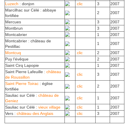
Luzech
: donjon
clic
3
2007
Marcilhac sur Célé : abbaye
2
2007
fortifiée
Mercues
3
2007
Montbrun
3
2007
Montcabrier
1
2007
Montcabrier : château de
1
2007
Pestillac
Montcuq
clic
2
2007
Puy l'évêque
2
2007
Saint Cirq Lapopie
1
2007
Saint Pierre Lafeuille :
château
clic
3
2007
de Roussillon
Saint Pierre Toirac
: église
clic
2
2007
fortifiée
Sauliac sur Célé :
château de
clic
1
2007
Geniez
Sauliac sur Célé :
vieux village
clic
1
2007
Vers :
château des Anglais
clic
3
2007