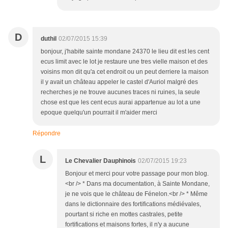
D
duthil
02/07/2015 15:39
bonjour, j'habite sainte mondane 24370 le lieu dit est les cent
ecus limit avec le lot je restaure une tres vielle maison et des
voisins mon dit qu'a cet endroit ou un peut derriere la maison
il y avait un château appeler le castel d'Auriol malgré des
recherches je ne trouve aucunes traces ni ruines, la seule
chose est que les cent ecus aurai appartenue au lot a une
epoque quelqu'un pourrait il m'aider merci
Répondre
L
Le Chevalier Dauphinois
02/07/2015 19:23
Bonjour et merci pour votre passage pour mon blog.
<br /> * Dans ma documentation, à Sainte Mondane,
je ne vois que le château de Fénelon.<br /> * Même
dans le dictionnaire des fortifications médiévales,
pourtant si riche en mottes castrales, petite
fortifications et maisons fortes, il n'y a aucune