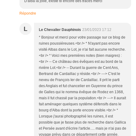
D'alba la jolie, existe til encore des traces merci
Répondre
L
Le Chevalier Dauphinois
23/01/2023 17:12
* Bonjour et merci pour votre passage sur ce blog de
ruines poussiéreuses.<br /> * N'ayant pas encore
visité Albas dans le Lot, je n'ai fait aucune recherche.
<br /> * Voici mes premières notes (bien maigres) :
<br /> -- Ce château des évêques est au bord de la
rivière Lot.<br /> -- Durant la guerre de Cent Ans,
Bertrand de Cardaillac y réside.<br /> ---> C'est le
neveu de François Ier de Cardaillac. Il prit le parti
des Anglais et fut chancelier en Guyenne du prince
de Galles qui le nomma évêque de Rodez en 1368,
mais il fut chassé par la population.<br /> ---> Il aurait
fait aménager quelques système défensifs dans le
bourg d'Alba dont la porte encore visible.<br /> *
Lorsque j'aurai photographié les ruines, il est
possible que je fasse plus de recherche dans Gallica
et Persée avant d'écrire l'article..... mais je n'ai pas de
voyage prévu dans ce département cette année.