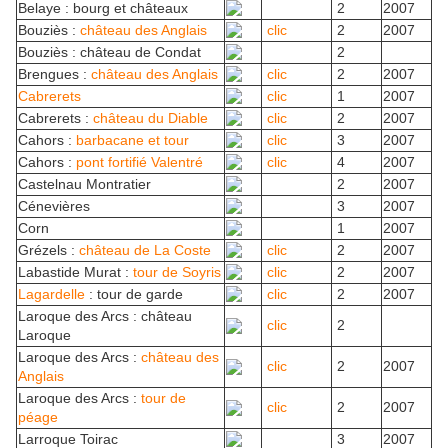
Belaye : bourg et châteaux
2
2007
Bouziès :
château des Anglais
clic
2
2007
Bouziès : château de Condat
2
Brengues :
château des Anglais
clic
2
2007
Cabrerets
clic
1
2007
Cabrerets :
château du Diable
clic
2
2007
Cahors :
barbacane et tour
clic
3
2007
Cahors :
pont fortifié Valentré
clic
4
2007
Castelnau Montratier
2
2007
Cénevières
3
2007
Corn
1
2007
Grézels :
château de La Coste
clic
2
2007
Labastide Murat :
tour de Soyris
clic
2
2007
Lagardelle
: tour de garde
clic
2
2007
Laroque des Arcs : château
clic
2
Laroque
Laroque des Arcs :
château des
clic
2
2007
Anglais
Laroque des Arcs :
tour de
clic
2
2007
péage
Larroque Toirac
3
2007