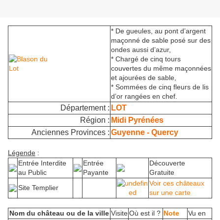
* De gueules, au pont d’argent
maçonné de sable posé sur des
ondes aussi d’azur,
* Chargé de cinq tours
couvertes du même maçonnées
et ajourées de sable,
* Sommées de cinq fleurs de lis
d’or rangées en chef.
Département :
LOT
Région :
Midi Pyrénées
Anciennes Provinces :
Guyenne - Quercy
Légende
:
Entrée Interdite
Entrée
Découverte
au Public
Payante
Gratuite
Voir ces châteaux
Site Templier
sur une carte
Nom du château ou de la ville
Visite
Où est il ?
Note
Vu en