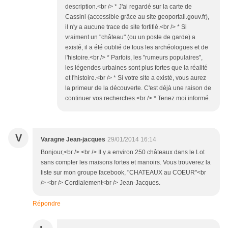
description.<br /> * J'ai regardé sur la carte de
Cassini (accessible grâce au site geoportail.gouv.fr),
il n'y a aucune trace de site fortifié.<br /> * Si
vraiment un "château" (ou un poste de garde) a
existé, il a été oublié de tous les archéologues et de
l'histoire.<br /> * Parfois, les "rumeurs populaires",
les légendes urbaines sont plus fortes que la réalité
et l'histoire.<br /> * Si votre site a existé, vous aurez
la primeur de la découverte. C'est déjà une raison de
continuer vos recherches.<br /> * Tenez moi informé.
V
Varagne Jean-jacques
29/01/2014 16:14
Bonjour,<br /> <br /> Il y a environ 250 châteaux dans le Lot
sans compter les maisons fortes et manoirs. Vous trouverez la
liste sur mon groupe facebook, "CHATEAUX au COEUR"<br
/> <br /> Cordialement<br /> Jean-Jacques.
Répondre