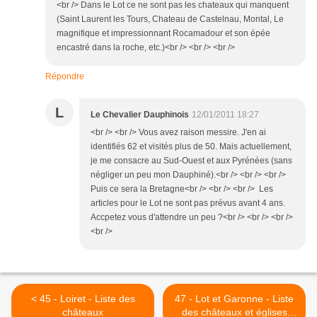
<br /> Dans le Lot ce ne sont pas les chateaux qui manquent
(Saint Laurent les Tours, Chateau de Castelnau, Montal, Le
magnifique et impressionnant Rocamadour et son épée
encastré dans la roche, etc.)<br /> <br /> <br />
Répondre
L
Le Chevalier Dauphinois
12/01/2011 18:27
<br /> <br /> Vous avez raison messire. J'en ai
identifiés 62 et visités plus de 50. Mais actuellement,
je me consacre au Sud-Ouest et aux Pyrénées (sans
négliger un peu mon Dauphiné).<br /> <br /> <br />
Puis ce sera la Bretagne<br /> <br /> <br /> Les
articles pour le Lot ne sont pas prévus avant 4 ans.
Accpetez vous d'attendre un peu ?<br /> <br /> <br />
<br />
< 45 - Loiret - Liste des
47 - Lot et Garonne - Liste
châteaux
des châteaux et églises