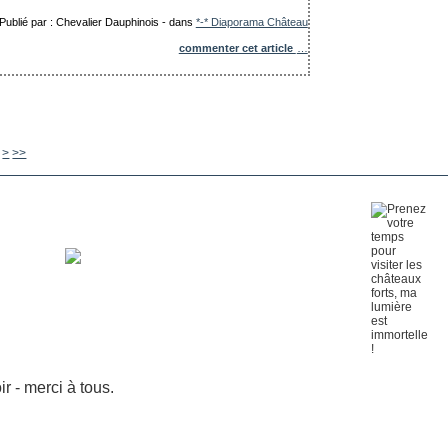
Publié par : Chevalier Dauphinois
-
dans
*-* Diaporama Château
commenter cet article
…
920
930
940
950
960
970
980
990
1000
>
>>
 - merci à tous.