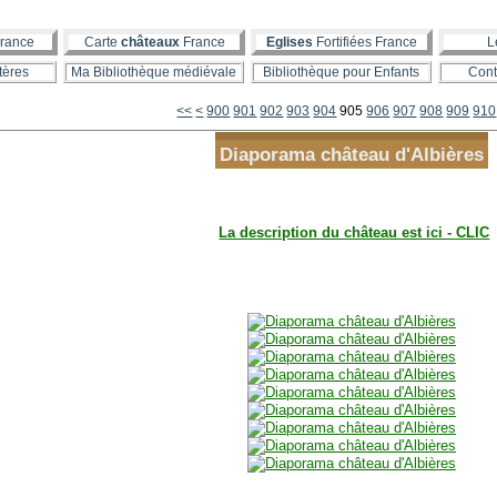
rance
Carte
châteaux
France
Eglises
Fortifiées France
L
tères
Ma Bibliothèque médiévale
Bibliothèque pour Enfants
Cont
<<
<
900
901
902
903
904
905
906
907
908
909
910
Diaporama château d'Albières
La description du château est ici - CLIC