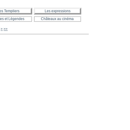
es Templiers
Les expressions
es et Légendes
Châteaux au cinéma
920
930
940
950
960
970
980
990
1000
>
>>