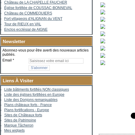
Château de LA CHAPELLE FAUCHER
Église fortifiée de COUSSAC-BONNEVAL
Château de COMMEQUIERS
Fort villageois d'ALIGNAN du VENT
Tour de RIEUX en VAL
Enclos ecclésial de AIGNE
Newsletter
Abonnez-vous pour être averti des nouveaux articles
publiés.
Email
Liens À Visiter
Liste bâtiments fortifiés NON classiques
Liste des églises fortifiées en Europe
Liste des Donjons remarquables
Plans châteaux forts - France
Plans fortifications - Europe
Sites de Châteaux forts
Sites de Patrimoine
Marque Tâcheron
Mes widgets