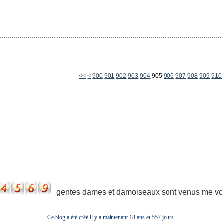
<<
<
900
901
902
903
904
905
906
907
908
909
910
gentes dames et damoiseaux sont venus me voir
Ce blog a été créé il y a maintenant 18 ans et
557 jours.