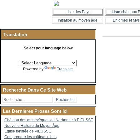
Liste des Pays
Liste
châteaux F
Initiation au moyen âge
Enigmes et Mys
Translation
Select your language below
Powered by
Translate
Recherche Dans Ce Site Web
Les Dernières Proses Sont Ici
Château des archevêques de Narbonne à PIEUSSE
Nouvelle Histoire du Moyen Âge
Église fortifiée de PIEUSSE
Comprendre les châteaux forts