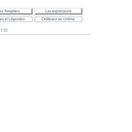
es Templiers
Les expressions
es et Légendes
Châteaux au cinéma
630
640
650
660
670
680
690
700
800
900
1000
>
>>