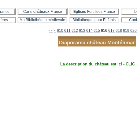
rance
Carte
châteaux
France
Eglises
Fortifiées France
L
tères
Ma Bibliothèque médiévale
Bibliothèque pour Enfants
Cont
600
<<
<
610
611
612
613
614
615
616
617
618
619
620
Diaporama château Montélimar
La description du château est ici - CLIC