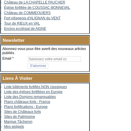
Château de LA CHAPELLE FAUCHER
Église fortifiée de COUSSAC-BONNEVAL
Château de COMMEQUIERS
Fort villageois d'ALIGNAN du VENT
Tour de RIEUX en VAL
Enclos ecclésial de AIGNE
Newsletter
Abonnez-vous pour être averti des nouveaux articles
publiés.
Email
Liens À Visiter
Liste bâtiments fortifiés NON classiques
Liste des églises fortifiées en Europe
Liste des Donjons remarquables
Plans châteaux forts - France
Plans fortifications - Europe
Sites de Châteaux forts
Sites de Patrimoine
Marque Tâcheron
Mes widgets