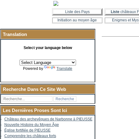
Liste des Pays
Liste
châteaux F
Initiation au moyen âge
Enigmes et Mys
Translation
Select your language below
Powered by
Translate
Recherche Dans Ce Site Web
Les Dernières Proses Sont Ici
Château des archevêques de Narbonne à PIEUSSE
Nouvelle Histoire du Moyen Âge
Église fortifiée de PIEUSSE
Comprendre les châteaux forts