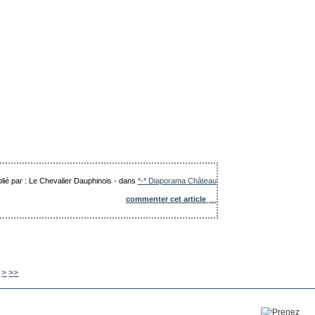
lié par : Le Chevalier Dauphinois
-
dans
*-* Diaporama Château
commenter cet article
…
630
640
650
660
670
680
690
700
800
900
1000
>
>>