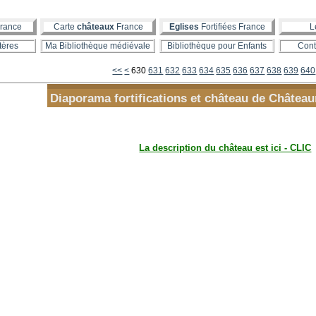
rance
Carte
châteaux
France
Eglises
Fortifiées France
L
tères
Ma Bibliothèque médiévale
Bibliothèque pour Enfants
Cont
600
610
620
<<
<
630
631
632
633
634
635
636
637
638
639
640
Diaporama fortifications et château de Châtea
La description du château est ici - CLIC