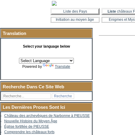
Liste des Pays
Liste
châteaux F
Initiation au moyen âge
Enigmes et Mys
Translation
Select your language below
Powered by
Translate
Recherche Dans Ce Site Web
Les Dernières Proses Sont Ici
Château des archevêques de Narbonne à PIEUSSE
Nouvelle Histoire du Moyen Âge
Église fortifiée de PIEUSSE
Comprendre les châteaux forts