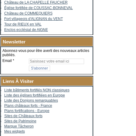
Château de LA CHAPELLE FAUCHER
Église fortifiée de COUSSAC-BONNEVAL
Château de COMMEQUIERS
Fort villageois d'ALIGNAN du VENT
Tour de RIEUX en VAL
Enclos ecclésial de AIGNE
Newsletter
Abonnez-vous pour être averti des nouveaux articles
publiés.
Email
Liens À Visiter
Liste bâtiments fortifiés NON classiques
Liste des églises fortifiées en Europe
Liste des Donjons remarquables
Plans châteaux forts - France
Plans fortifications - Europe
Sites de Châteaux forts
Sites de Patrimoine
Marque Tâcheron
Mes widgets