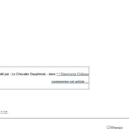
lié par : Le Chevalier Dauphinois
-
dans
*-* Diaporama Château
commenter cet article
…
650
660
670
680
690
700
800
900
1000
>
>>