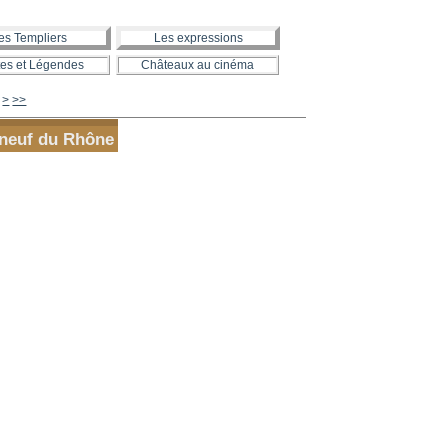
es Templiers
Les expressions
es et Légendes
Châteaux au cinéma
650
660
670
680
690
700
800
900
1000
>
>>
uneuf du Rhône