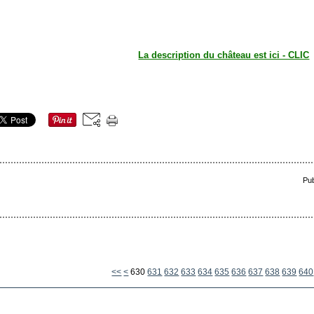
La description du château est ici - CLIC
Pub
600
610
620
<<
<
630
631
632
633
634
635
636
637
638
639
640