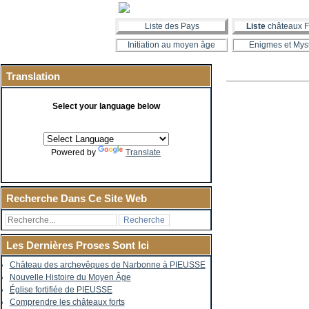
Liste des Pays
Liste
châteaux F
Initiation au moyen âge
Enigmes et Mys
Translation
Select your language below
Powered by
Translate
Recherche Dans Ce Site Web
Les Dernières Proses Sont Ici
Château des archevêques de Narbonne à PIEUSSE
Nouvelle Histoire du Moyen Âge
Église fortifiée de PIEUSSE
Comprendre les châteaux forts