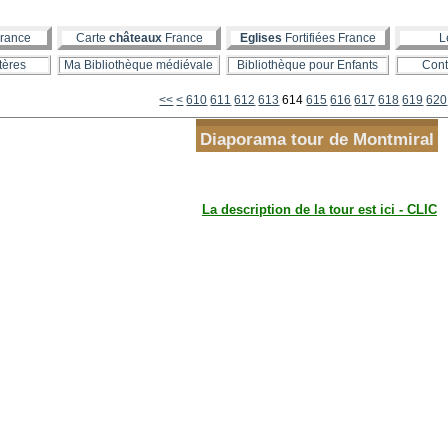
rance
Carte
châteaux
France
Eglises
Fortifiées France
L
tères
Ma Bibliothèque médiévale
Bibliothèque pour Enfants
Cont
600
<<
<
610
611
612
613
614
615
616
617
618
619
620
Diaporama tour de Montmiral
La description de la tour est ici - CLIC