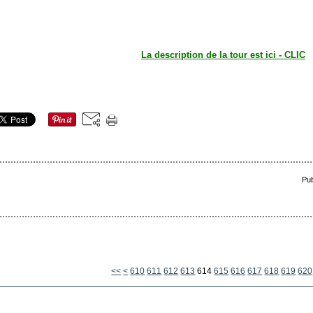
La description de la tour est ici - CLIC
Pub
600
<<
<
610
611
612
613
614
615
616
617
618
619
620