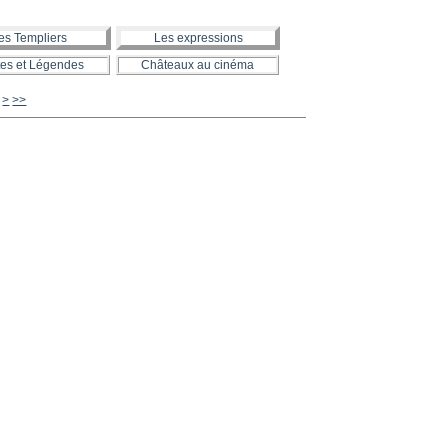
es Templiers
Les expressions
es et Légendes
Châteaux au cinéma
630
640
650
660
670
680
690
700
800
900
1000
>
>>