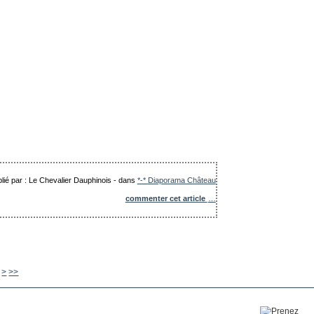
lié par : Le Chevalier Dauphinois
-
dans
*-* Diaporama Château
commenter cet article
…
630
640
650
660
670
680
690
700
800
900
1000
>
>>