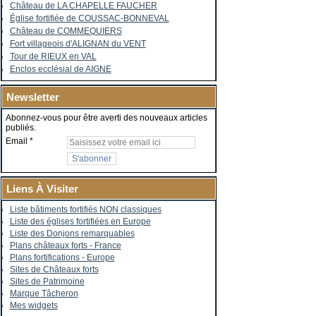
Château de LA CHAPELLE FAUCHER
Église fortifiée de COUSSAC-BONNEVAL
Château de COMMEQUIERS
Fort villageois d'ALIGNAN du VENT
Tour de RIEUX en VAL
Enclos ecclésial de AIGNE
Newsletter
Abonnez-vous pour être averti des nouveaux articles
publiés.
Email
Liens À Visiter
Liste bâtiments fortifiés NON classiques
Liste des églises fortifiées en Europe
Liste des Donjons remarquables
Plans châteaux forts - France
Plans fortifications - Europe
Sites de Châteaux forts
Sites de Patrimoine
Marque Tâcheron
Mes widgets