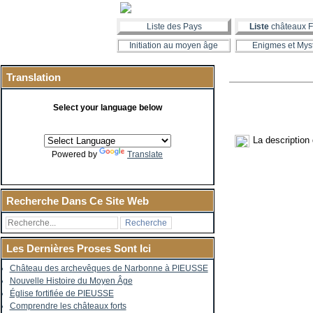
Liste des Pays
Liste
châteaux F
Initiation au moyen âge
Enigmes et Mys
Translation
Select your language below
La description
Powered by
Translate
Recherche Dans Ce Site Web
Les Dernières Proses Sont Ici
Château des archevêques de Narbonne à PIEUSSE
Nouvelle Histoire du Moyen Âge
Église fortifiée de PIEUSSE
Comprendre les châteaux forts