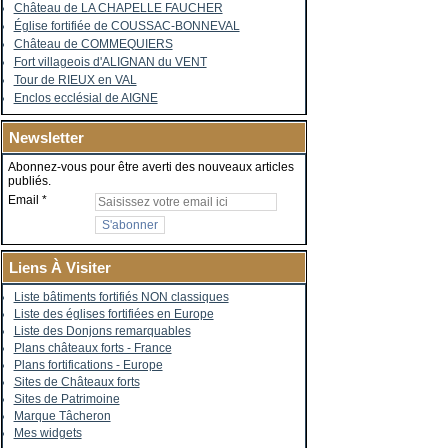
Château de LA CHAPELLE FAUCHER
Église fortifiée de COUSSAC-BONNEVAL
Château de COMMEQUIERS
Fort villageois d'ALIGNAN du VENT
Tour de RIEUX en VAL
Enclos ecclésial de AIGNE
Newsletter
Abonnez-vous pour être averti des nouveaux articles
publiés.
Email
Liens À Visiter
Liste bâtiments fortifiés NON classiques
Liste des églises fortifiées en Europe
Liste des Donjons remarquables
Plans châteaux forts - France
Plans fortifications - Europe
Sites de Châteaux forts
Sites de Patrimoine
Marque Tâcheron
Mes widgets