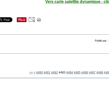
Vers carte satellite dynamique - cli
Publié par 
4400
4410
4420
4430
4440
4450
4460
4470
<<
<
4480
4481
4482
4483
4484
4485
4486
4487
4488
448