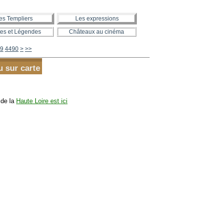
es Templiers
Les expressions
es et Légendes
Châteaux au cinéma
4500
4600
4700
4800
4900
5000
5100
5200
5300
5400
5500
5600
9
4490
>
>>
u sur carte
 de la
Haute Loire est ici