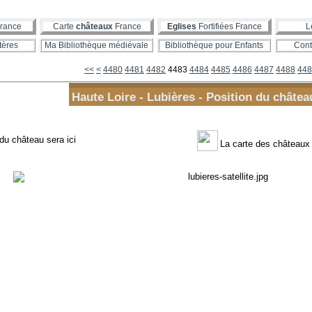
rance
Carte
châteaux
France
Eglises
Fortifiées France
L
tères
Ma Bibliothèque médiévale
Bibliothèque pour Enfants
Cont
4400
4410
4420
4430
4440
4450
4460
4470
<<
<
4480
4481
4482
4483
4484
4485
4486
4487
4488
448
Haute Loire - Lubières - Position du châtea
 du château sera ici
La carte des châteaux