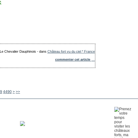
c
: Le Chevalier Dauphinois
-
dans
Château fort vu du ciel * France
commenter cet article
…
4500
4600
4700
4800
4900
5000
5100
5200
5300
5400
5500
5600
9
4490
>
>>