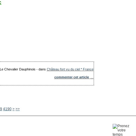
c
: Le Chevalier Dauphinois
-
dans
Château fort vu du ciel * France
commenter cet article
…
4200
4300
4400
4500
4600
4700
4800
4900
5000
5100
5200
5300
5400
5500
5600
9
4190
>
>>