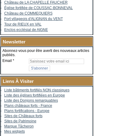
Château de LA CHAPELLE FAUCHER
Église fortifiée de COUSSAC-BONNEVAL
Château de COMMEQUIERS
Fort villageois d'ALIGNAN du VENT
Tour de RIEUX en VAL
Enclos ecclésial de AIGNE
Newsletter
Abonnez-vous pour être averti des nouveaux articles
publiés.
Email
Liens À Visiter
Liste bâtiments fortifiés NON classiques
Liste des églises fortifiées en Europe
Liste des Donjons remarquables
Plans châteaux forts - France
Plans fortifications - Europe
Sites de Châteaux forts
Sites de Patrimoine
Marque Tâcheron
Mes widgets