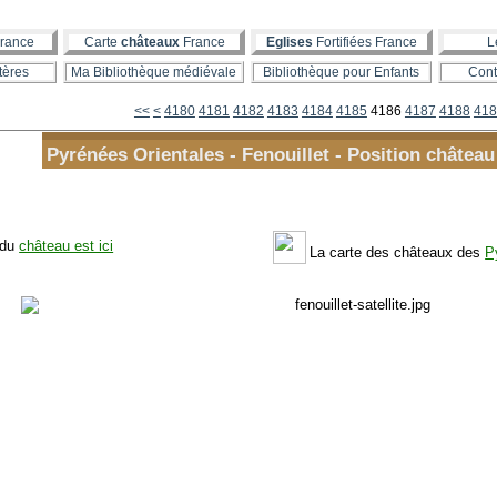
rance
Carte
châteaux
France
Eglises
Fortifiées France
L
tères
Ma Bibliothèque médiévale
Bibliothèque pour Enfants
Cont
4100
4110
4120
4130
4140
4150
4160
4170
<<
<
4180
4181
4182
4183
4184
4185
4186
4187
4188
418
Pyrénées Orientales - Fenouillet - Position châtea
 du
château est ici
La carte des châteaux des
P