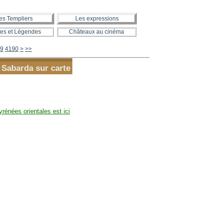
es Templiers
Les expressions
es et Légendes
Châteaux au cinéma
4200
4300
4400
4500
4600
4700
4800
4900
5000
5100
5200
5300
5400
5500
5600
9
4190
>
>>
u Sabarda sur carte
yrénées orientales est ici