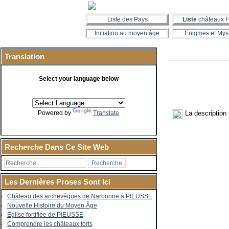
Liste des Pays
Liste
châteaux F
Initiation au moyen âge
Enigmes et Mys
Translation
Select your language below
La description
Powered by
Translate
Recherche Dans Ce Site Web
Les Dernières Proses Sont Ici
Château des archevêques de Narbonne à PIEUSSE
Nouvelle Histoire du Moyen Âge
Église fortifiée de PIEUSSE
Comprendre les châteaux forts