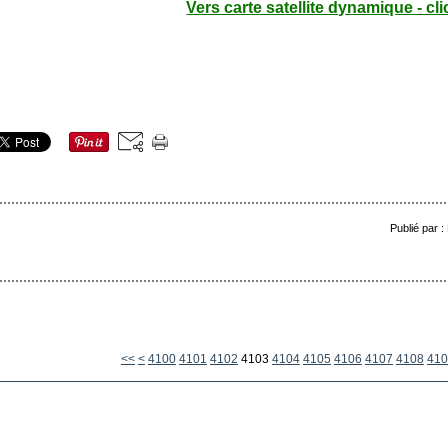
Vers carte satellite dynamique - cli
Publié par 
<<
<
4100
4101
4102
4103
4104
4105
4106
4107
4108
410