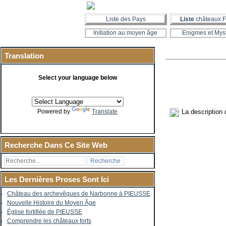
Liste des Pays
Liste
châteaux F
Initiation au moyen âge
Enigmes et Mys
Translation
Select your language below
La description
Powered by
Translate
Recherche Dans Ce Site Web
Les Dernières Proses Sont Ici
Château des archevêques de Narbonne à PIEUSSE
Nouvelle Histoire du Moyen Âge
Église fortifiée de PIEUSSE
Comprendre les châteaux forts