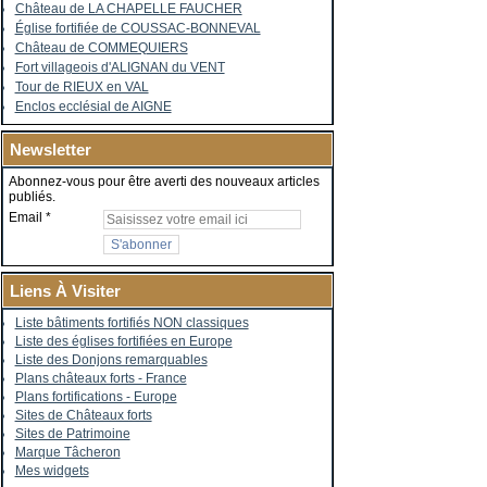
Château de LA CHAPELLE FAUCHER
Église fortifiée de COUSSAC-BONNEVAL
Château de COMMEQUIERS
Fort villageois d'ALIGNAN du VENT
Tour de RIEUX en VAL
Enclos ecclésial de AIGNE
Newsletter
Abonnez-vous pour être averti des nouveaux articles
publiés.
Email
Liens À Visiter
Liste bâtiments fortifiés NON classiques
Liste des églises fortifiées en Europe
Liste des Donjons remarquables
Plans châteaux forts - France
Plans fortifications - Europe
Sites de Châteaux forts
Sites de Patrimoine
Marque Tâcheron
Mes widgets