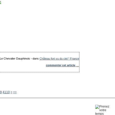
c
: Le Chevalier Dauphinois
-
dans
Château fort vu du ciel * France
commenter cet article
…
4120
4130
4140
4150
4160
4170
4180
4190
4200
4300
4400
4500
4600
4700
4800
4900
5000
5100
5200
5300
5400
5500
5600
9
4110
>
>>