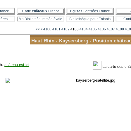
rance
Carte
châteaux
France
Eglises
Fortifiées France
L
tères
Ma Bibliothèque médiévale
Bibliothèque pour Enfants
Cont
<<
<
4100
4101
4102
4103
4104
4105
4106
4107
4108
410
Haut Rhin - Kaysersberg - Position château
 du
château est ici
La carte des châ