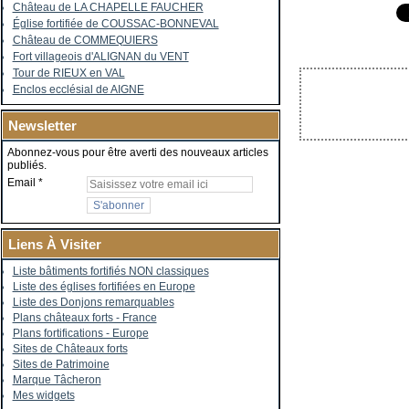
Château de LA CHAPELLE FAUCHER
Église fortifiée de COUSSAC-BONNEVAL
Château de COMMEQUIERS
Fort villageois d'ALIGNAN du VENT
Tour de RIEUX en VAL
Enclos ecclésial de AIGNE
Newsletter
Abonnez-vous pour être averti des nouveaux articles
publiés.
Email
Liens À Visiter
Liste bâtiments fortifiés NON classiques
Liste des églises fortifiées en Europe
Liste des Donjons remarquables
Plans châteaux forts - France
Plans fortifications - Europe
Sites de Châteaux forts
Sites de Patrimoine
Marque Tâcheron
Mes widgets