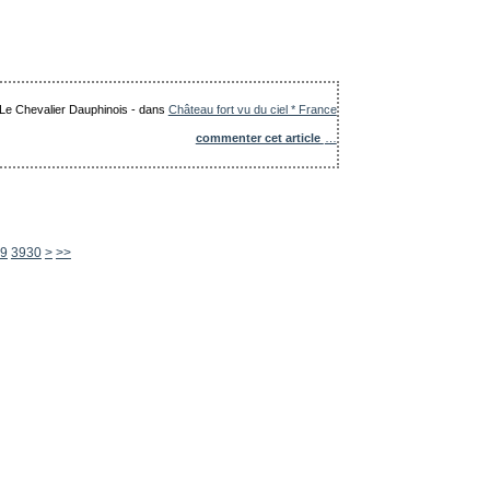
: Le Chevalier Dauphinois
-
dans
Château fort vu du ciel * France
commenter cet article
…
3940
3950
3960
3970
3980
3990
4000
4100
4200
4300
4400
4500
4600
4700
4800
4900
5000
5100
5200
5300
5400
5500
5600
9
3930
>
>>