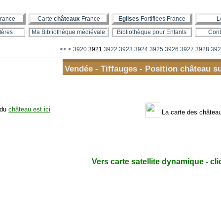
rance
Carte
châteaux
France
Eglises
Fortifiées France
L
tères
Ma Bibliothèque médiévale
Bibliothèque pour Enfants
Cont
3900
3910
<<
<
3920
3921
3922
3923
3924
3925
3926
3927
3928
392
Vendée - Tiffauges - Position château su
 du
château est ici
La carte des châtea
Vers carte satellite dynamique - cli