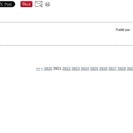
Publié par 
3900
3910
<<
<
3920
3921
3922
3923
3924
3925
3926
3927
3928
392