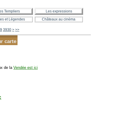
es Templiers
Les expressions
es et Légendes
Châteaux au cinéma
3940
3950
3960
3970
3980
3990
4000
4100
4200
4300
4400
4500
4600
4700
4800
4900
5000
5100
5200
5300
5400
5500
5600
9
3930
>
>>
r carte
ux de la
Vendée est ici
c