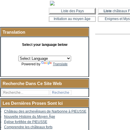
Liste des Pays
Liste
châteaux F
Initiation au moyen âge
Enigmes et Mys
Translation
Select your language below
Powered by
Translate
Recherche Dans Ce Site Web
Les Dernières Proses Sont Ici
Château des archevêques de Narbonne à PIEUSSE
Nouvelle Histoire du Moyen Âge
Église fortifiée de PIEUSSE
Comprendre les châteaux forts