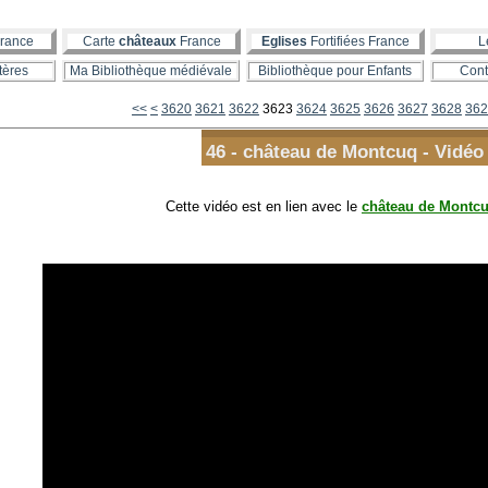
rance
Carte
châteaux
France
Eglises
Fortifiées France
L
tères
Ma Bibliothèque médiévale
Bibliothèque pour Enfants
Cont
3600
3610
<<
<
3620
3621
3622
3623
3624
3625
3626
3627
3628
362
46 - château de Montcuq - Vidéo
Cette vidéo est en lien avec le
château de Montc