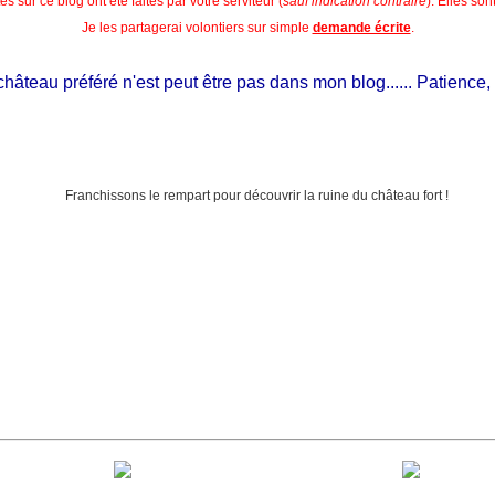
s sur ce blog ont été faites par votre serviteur (
sauf indication contraire
). Elles so
Je les partagerai volontiers sur simple
demande écrite
.
âteau préféré n'est peut être pas dans mon blog...... Patience, il es