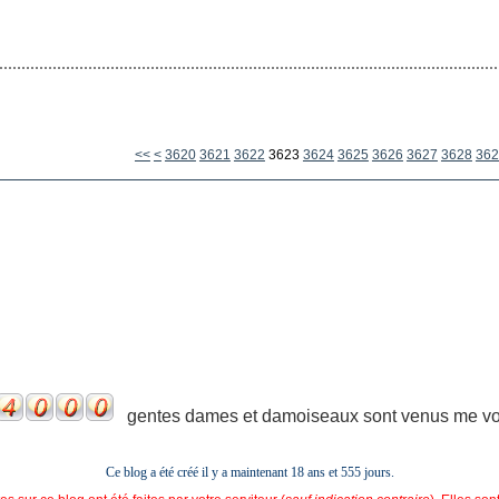
3600
3610
<<
<
3620
3621
3622
3623
3624
3625
3626
3627
3628
362
gentes dames et damoiseaux sont venus me voir
Ce blog a été créé il y a maintenant 18 ans et
555 jours.