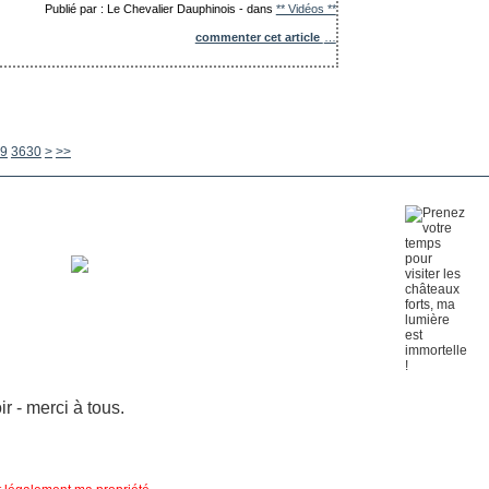
Publié par : Le Chevalier Dauphinois
-
dans
** Vidéos **
commenter cet article
…
3640
3650
3660
3670
3680
3690
3700
3800
3900
4000
4100
4200
4300
4400
4500
4600
4700
4800
4900
5000
5100
5200
5300
5400
5500
5600
9
3630
>
>>
 - merci à tous.