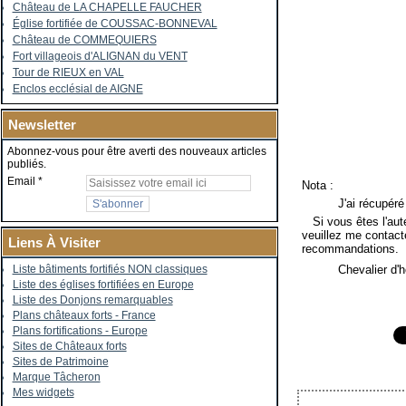
Château de LA CHAPELLE FAUCHER
Église fortifiée de COUSSAC-BONNEVAL
Château de COMMEQUIERS
Fort villageois d'ALIGNAN du VENT
Tour de RIEUX en VAL
Enclos ecclésial de AIGNE
Newsletter
Abonnez-vous pour être averti des nouveaux articles
publiés.
Email
Nota :
J'ai récupéré
Si vous êtes l'auteu
veuillez me contacte
Liens À Visiter
recommandations.
Chevalier d'
Liste bâtiments fortifiés NON classiques
Liste des églises fortifiées en Europe
Liste des Donjons remarquables
Plans châteaux forts - France
Plans fortifications - Europe
Sites de Châteaux forts
Sites de Patrimoine
Marque Tâcheron
Mes widgets