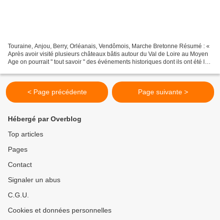
Touraine, Anjou, Berry, Orléanais, Vendômois, Marche Bretonne Résumé : «
Après avoir visité plusieurs châteaux bâtis autour du Val de Loire au Moyen
Age on pourrait " tout savoir " des événements historiques dont ils ont été le
théâtre, tout en méconnaissant...
< Page précédente
Page suivante >
Hébergé par Overblog
Top articles
Pages
Contact
Signaler un abus
C.G.U.
Cookies et données personnelles