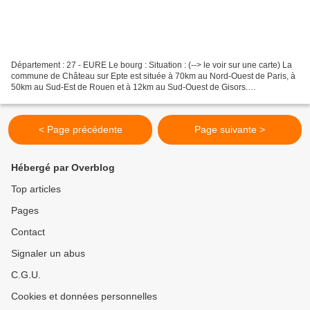
Département : 27 - EURE Le bourg : Situation : (--> le voir sur une carte) La
commune de Château sur Epte est située à 70km au Nord-Ouest de Paris, à
50km au Sud-Est de Rouen et à 12km au Sud-Ouest de Gisors.
Coordonnées du château : 49° 12′ 32″ N 01°...
< Page précédente
Page suivante >
Hébergé par Overblog
Top articles
Pages
Contact
Signaler un abus
C.G.U.
Cookies et données personnelles