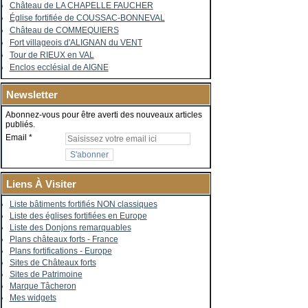
Château de LA CHAPELLE FAUCHER
Église fortifiée de COUSSAC-BONNEVAL
Château de COMMEQUIERS
Fort villageois d'ALIGNAN du VENT
Tour de RIEUX en VAL
Enclos ecclésial de AIGNE
Newsletter
Abonnez-vous pour être averti des nouveaux articles
publiés.
Email
Liens À Visiter
Liste bâtiments fortifiés NON classiques
Liste des églises fortifiées en Europe
Liste des Donjons remarquables
Plans châteaux forts - France
Plans fortifications - Europe
Sites de Châteaux forts
Sites de Patrimoine
Marque Tâcheron
Mes widgets