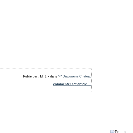
Publié par : M. J.
-
dans
*-* Diaporama Château
commenter cet article
…