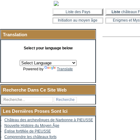
Liste des Pays
Liste
châteaux F
Initiation au moyen âge
Enigmes et Mys
Translation
Select your language below
Powered by
Translate
Recherche Dans Ce Site Web
Les Dernières Proses Sont Ici
Château des archevêques de Narbonne à PIEUSSE
Nouvelle Histoire du Moyen Âge
Église fortifiée de PIEUSSE
Comprendre les châteaux forts