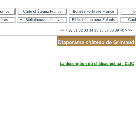
rance
Carte
châteaux
France
Eglises
Fortifiées France
L
tères
Ma Bibliothèque médiévale
Bibliothèque pour Enfants
Cont
10
20
50
60
70
80
90
100
200
300
400
500
600
700
800
900
1000
<<
<
30
31
32
33
34
35
36
37
38
39
40
>
>>
Diaporama château de Grimaud
La description du château est ici - CLIC