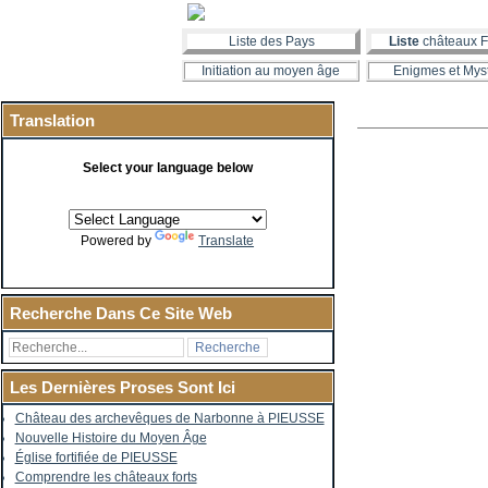
Liste des Pays
Liste
châteaux F
Initiation au moyen âge
Enigmes et Mys
Translation
Select your language below
Powered by
Translate
Recherche Dans Ce Site Web
Les Dernières Proses Sont Ici
Château des archevêques de Narbonne à PIEUSSE
Nouvelle Histoire du Moyen Âge
Église fortifiée de PIEUSSE
Comprendre les châteaux forts