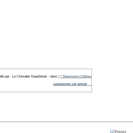
lié par : Le Chevalier Dauphinois
-
dans
*-* Diaporama Château
commenter cet article
…