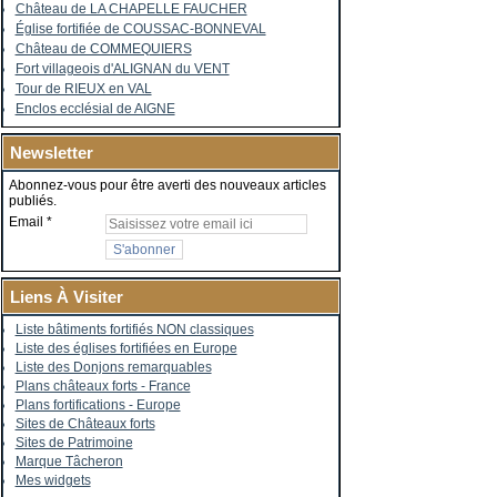
Château de LA CHAPELLE FAUCHER
Église fortifiée de COUSSAC-BONNEVAL
Château de COMMEQUIERS
Fort villageois d'ALIGNAN du VENT
Tour de RIEUX en VAL
Enclos ecclésial de AIGNE
Newsletter
Abonnez-vous pour être averti des nouveaux articles
publiés.
Email
Liens À Visiter
Liste bâtiments fortifiés NON classiques
Liste des églises fortifiées en Europe
Liste des Donjons remarquables
Plans châteaux forts - France
Plans fortifications - Europe
Sites de Châteaux forts
Sites de Patrimoine
Marque Tâcheron
Mes widgets