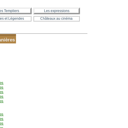
es Templiers
Les expressions
es et Légendes
Châteaux au cinéma
anières