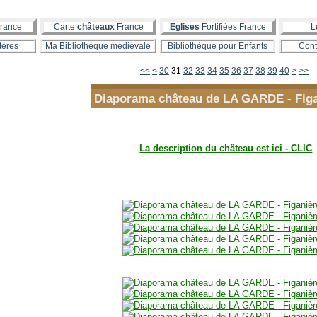
rance
Carte
châteaux
France
Eglises
Fortifiées France
L
tères
Ma Bibliothèque médiévale
Bibliothèque pour Enfants
Cont
10
20
50
60
70
80
90
100
200
300
400
500
600
700
800
900
1000
<<
<
30
31
32
33
34
35
36
37
38
39
40
>
>>
Diaporama château de LA GARDE - Fig
La description du château est ici - CLIC