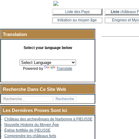
Liste des Pays
Liste
châteaux F
Initiation au moyen âge
Enigmes et Mys
Translation
Select your language below
Powered by
Translate
Recherche Dans Ce Site Web
Les Dernières Proses Sont Ici
Château des archevêques de Narbonne à PIEUSSE
Nouvelle Histoire du Moyen Âge
Église fortifiée de PIEUSSE
Comprendre les châteaux forts