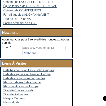
Château de LA CHAPELLE FAUCHER
Église fortifiée de COUSSAC-BONNEVAL
Château de COMMEQUIERS
Fort villageois d'ALIGNAN du VENT
Tour de RIEUX en VAL
Enclos ecclésial de AIGNE
Newsletter
Abonnez-vous pour être averti des nouveaux articles
publiés.
Email
Liens À Visiter
Liste bâtiments fortifiés NON classiques
Liste des églises fortifiées en Europe
Liste des Donjons remarquables
Plans châteaux forts - France
Plans fortifications - Europe
Sites de Châteaux forts
Sites de Patrimoine
Marque Tâcheron
Mes widgets