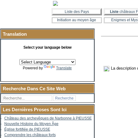
Liste des Pays
Liste
châteaux F
Initiation au moyen âge
Enigmes et Mys
Translation
Select your language below
La description
Powered by
Translate
Recherche Dans Ce Site Web
Les Dernières Proses Sont Ici
Château des archevêques de Narbonne à PIEUSSE
Nouvelle Histoire du Moyen Âge
Église fortifiée de PIEUSSE
Comprendre les châteaux forts