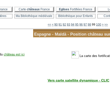
rance
Carte
châteaux
France
Eglises
Fortifiées France
L
tères
Ma Bibliothèque médiévale
Bibliothèque pour Enfants
Cont
10
20
30
40
50
60
70
80
<<
<
90
91
92
93
94
95
96
97
98
99
100
>
>>
Espagne - Maldà - Position château sur
 du
château est ici
La carte des fortificat
Vers carte satellite dynamique - CLIC