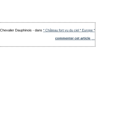
e Chevalier Dauphinois
-
dans
* Château fort vu du ciel * Europe *
commenter cet article
…