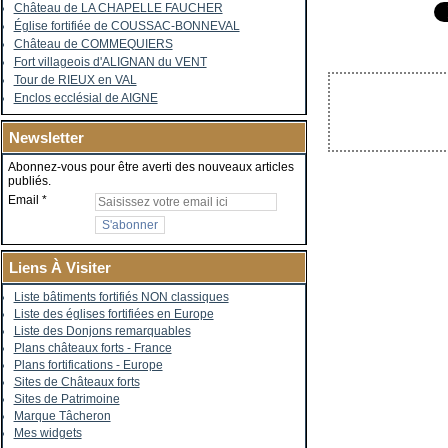
Château de LA CHAPELLE FAUCHER
Église fortifiée de COUSSAC-BONNEVAL
Château de COMMEQUIERS
Fort villageois d'ALIGNAN du VENT
Tour de RIEUX en VAL
Enclos ecclésial de AIGNE
Newsletter
Abonnez-vous pour être averti des nouveaux articles
publiés.
Email
Liens À Visiter
Liste bâtiments fortifiés NON classiques
Liste des églises fortifiées en Europe
Liste des Donjons remarquables
Plans châteaux forts - France
Plans fortifications - Europe
Sites de Châteaux forts
Sites de Patrimoine
Marque Tâcheron
Mes widgets