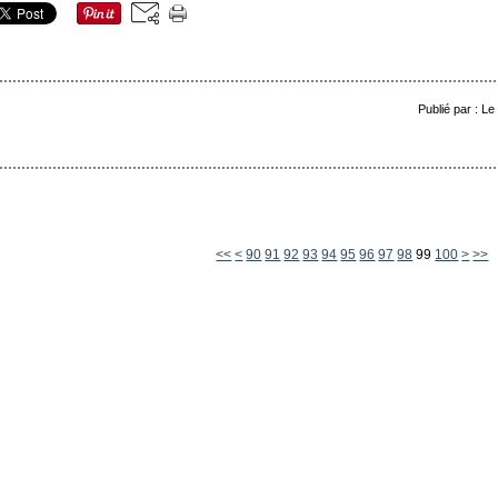
Publié par : L
10
20
30
40
50
60
70
80
<<
<
90
91
92
93
94
95
96
97
98
99
100
>
>>