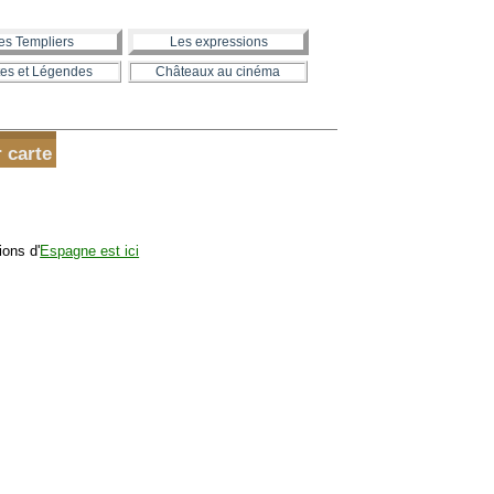
es Templiers
Les expressions
es et Légendes
Châteaux au cinéma
 carte
ions d'
Espagne est ici