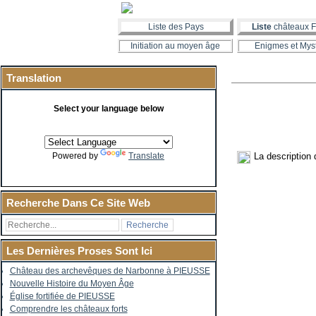
Liste des Pays
Liste
châteaux F
Initiation au moyen âge
Enigmes et Mys
Translation
Select your language below
La description
Powered by
Translate
Recherche Dans Ce Site Web
Les Dernières Proses Sont Ici
Château des archevêques de Narbonne à PIEUSSE
Nouvelle Histoire du Moyen Âge
Église fortifiée de PIEUSSE
Comprendre les châteaux forts