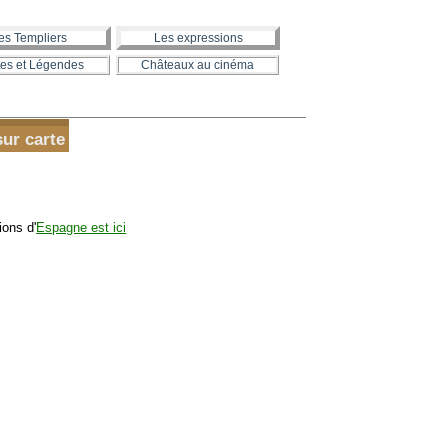
es Templiers
Les expressions
es et Légendes
Châteaux au cinéma
ur carte
ions d'
Espagne est ici