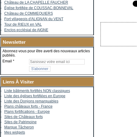
Château de LA CHAPELLE FAUCHER
Église fortifiée de COUSSAC-BONNEVAL
Château de COMMEQUIERS
Fort villageois d'ALIGNAN du VENT
Tour de RIEUX en VAL
Enclos ecclésial de AIGNE
Newsletter
Abonnez-vous pour être averti des nouveaux articles
publiés.
Email
Liens À Visiter
Liste bâtiments fortifiés NON classiques
Liste des églises fortifiées en Europe
Liste des Donjons remarquables
Plans châteaux forts - France
Plans fortifications - Europe
Sites de Châteaux forts
Sites de Patrimoine
Marque Tâcheron
Mes widgets