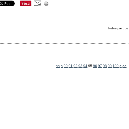
Publié par : L
10
20
30
40
50
60
70
80
<<
<
90
91
92
93
94
95
96
97
98
99
100
>
>>