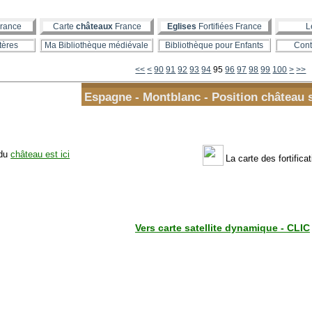
rance
Carte
châteaux
France
Eglises
Fortifiées France
L
tères
Ma Bibliothèque médiévale
Bibliothèque pour Enfants
Cont
10
20
30
40
50
60
70
80
<<
<
90
91
92
93
94
95
96
97
98
99
100
>
>>
Espagne - Montblanc - Position château s
 du
château est ici
La carte des fortificat
Vers carte satellite dynamique - CLIC