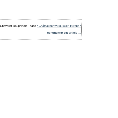
e Chevalier Dauphinois
-
dans
* Château fort vu du ciel * Europe *
commenter cet article
…