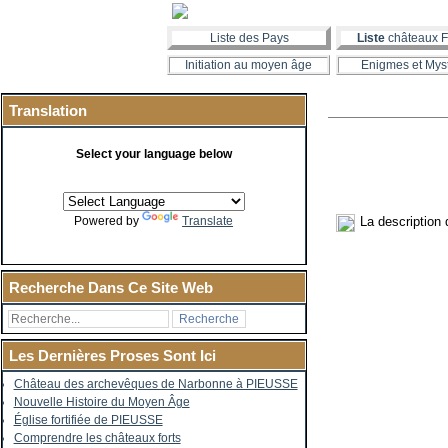
Liste des Pays
Liste
châteaux F
Initiation au moyen âge
Enigmes et Mys
Translation
Select your language below
La description
Powered by
Translate
Recherche Dans Ce Site Web
Les Dernières Proses Sont Ici
Château des archevêques de Narbonne à PIEUSSE
Nouvelle Histoire du Moyen Âge
Église fortifiée de PIEUSSE
Comprendre les châteaux forts