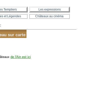
es Templiers
Les expressions
es et Légendes
Châteaux au cinéma
>
eau sur carte
hâteaux
de l'Ain est ici