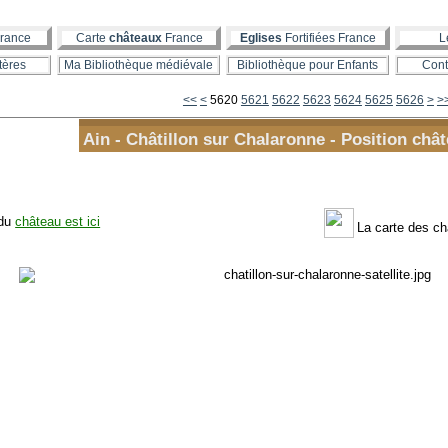
rance
Carte
châteaux
France
Eglises
Fortifiées France
L
tères
Ma Bibliothèque médiévale
Bibliothèque pour Enfants
Cont
5600
5610
<<
<
5620
5621
5622
5623
5624
5625
5626
>
>
Ain - Châtillon sur Chalaronne - Position chât
 du
château est ici
La carte des c