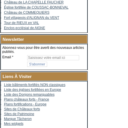
Château de LA CHAPELLE FAUCHER
Église fortifiée de COUSSAC-BONNEVAL
Château de COMMEQUIERS
Fort villageois d'ALIGNAN du VENT
Tour de RIEUX en VAL
Enclos ecclésial de AIGNE
Newsletter
Abonnez-vous pour être averti des nouveaux articles
publiés.
Email
Liens À Visiter
Liste bâtiments fortifiés NON classiques
Liste des églises fortifiées en Europe
Liste des Donjons remarquables
Plans châteaux forts - France
Plans fortifications - Europe
Sites de Châteaux forts
Sites de Patrimoine
Marque Tâcheron
Mes widgets