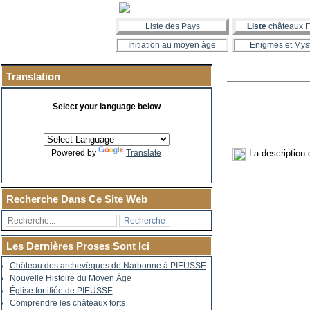
Liste des Pays
Liste
châteaux F
Initiation au moyen âge
Enigmes et Mys
Translation
Select your language below
La description
Powered by
Translate
Recherche Dans Ce Site Web
Les Dernières Proses Sont Ici
Château des archevêques de Narbonne à PIEUSSE
Nouvelle Histoire du Moyen Âge
Église fortifiée de PIEUSSE
Comprendre les châteaux forts