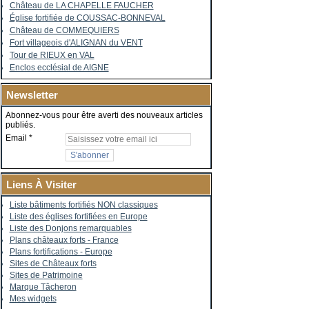
Château de LA CHAPELLE FAUCHER
Église fortifiée de COUSSAC-BONNEVAL
Château de COMMEQUIERS
Fort villageois d'ALIGNAN du VENT
Tour de RIEUX en VAL
Enclos ecclésial de AIGNE
Newsletter
Abonnez-vous pour être averti des nouveaux articles
publiés.
Email
Liens À Visiter
Liste bâtiments fortifiés NON classiques
Liste des églises fortifiées en Europe
Liste des Donjons remarquables
Plans châteaux forts - France
Plans fortifications - Europe
Sites de Châteaux forts
Sites de Patrimoine
Marque Tâcheron
Mes widgets