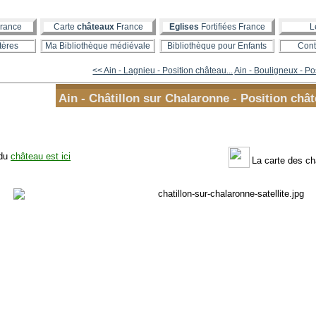
rance
Carte
châteaux
France
Eglises
Fortifiées France
L
tères
Ma Bibliothèque médiévale
Bibliothèque pour Enfants
Cont
<< Ain - Lagnieu - Position château...
Ain - Bouligneux - Pos
Ain - Châtillon sur Chalaronne - Position chât
 du
château est ici
La carte des c