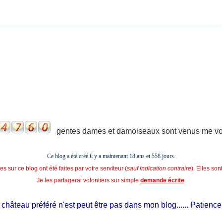
gentes dames et damoiseaux sont venus me voir
Ce blog a été créé il y a maintenant 18 ans et
558 jours.
s sur ce blog ont été faites par votre serviteur (
sauf indication contraire
). Elles so
Je les partagerai volontiers sur simple
demande écrite
.
hâteau préféré n'est peut être pas dans mon blog...... Patience, il e