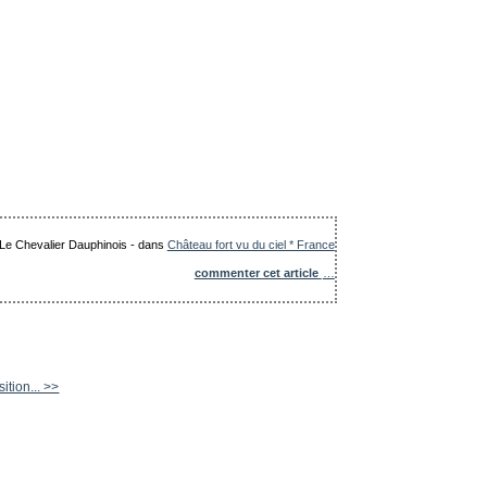
: Le Chevalier Dauphinois
-
dans
Château fort vu du ciel * France
commenter cet article
…
ition... >>