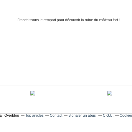
tail Overblog
Top articles
Contact
Signaler un abus
C.G.U.
Cookies