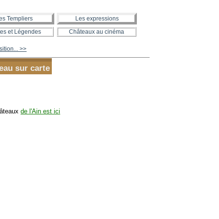
es Templiers
Les expressions
es et Légendes
Châteaux au cinéma
ition... >>
eau sur carte
hâteaux
de l'Ain est ici