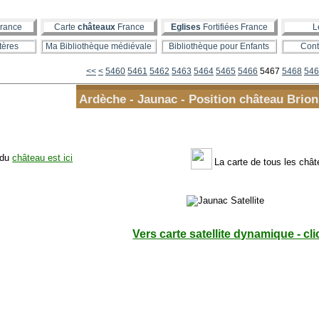
rance
Carte
châteaux
France
Eglises
Fortifiées France
L
tères
Ma Bibliothèque médiévale
Bibliothèque pour Enfants
Cont
5400
5410
5420
5430
5440
5450
<<
<
5460
5461
5462
5463
5464
5465
5466
5467
5468
546
Ardèche - Jaunac - Position château Brion
 du
château est ici
La carte de tous les châ
Vers carte satellite dynamique - cli