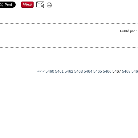
Publié par 
5400
5410
5420
5430
5440
5450
<<
<
5460
5461
5462
5463
5464
5465
5466
5467
5468
546