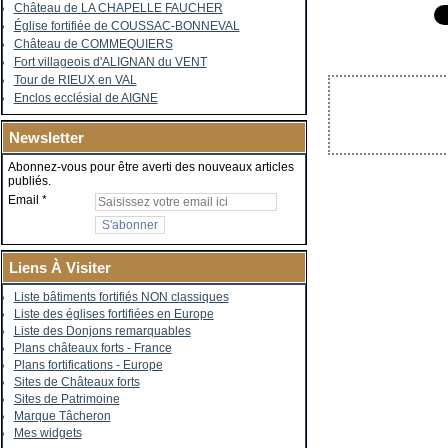
Château de LA CHAPELLE FAUCHER
Église fortifiée de COUSSAC-BONNEVAL
Château de COMMEQUIERS
Fort villageois d'ALIGNAN du VENT
Tour de RIEUX en VAL
Enclos ecclésial de AIGNE
Newsletter
Abonnez-vous pour être averti des nouveaux articles
publiés.
Email
Liens À Visiter
Liste bâtiments fortifiés NON classiques
Liste des églises fortifiées en Europe
Liste des Donjons remarquables
Plans châteaux forts - France
Plans fortifications - Europe
Sites de Châteaux forts
Sites de Patrimoine
Marque Tâcheron
Mes widgets