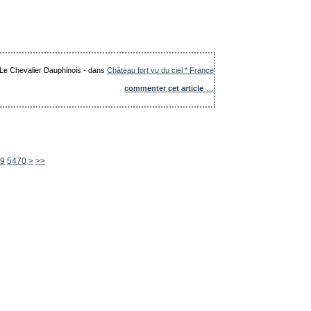
: Le Chevalier Dauphinois
-
dans
Château fort vu du ciel * France
commenter cet article
…
5480
5490
5500
5600
9
5470
>
>>