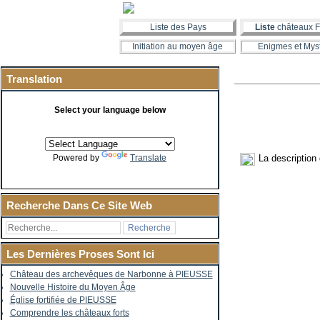
Liste des Pays
Liste
châteaux F
Initiation au moyen âge
Enigmes et Mys
Translation
Select your language below
La description
Powered by
Translate
Recherche Dans Ce Site Web
Les Dernières Proses Sont Ici
Château des archevêques de Narbonne à PIEUSSE
Nouvelle Histoire du Moyen Âge
Église fortifiée de PIEUSSE
Comprendre les châteaux forts