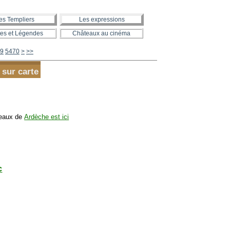
es Templiers
Les expressions
es et Légendes
Châteaux au cinéma
5480
5490
5500
5600
9
5470
>
>>
 sur carte
teaux de
Ardèche est ici
c