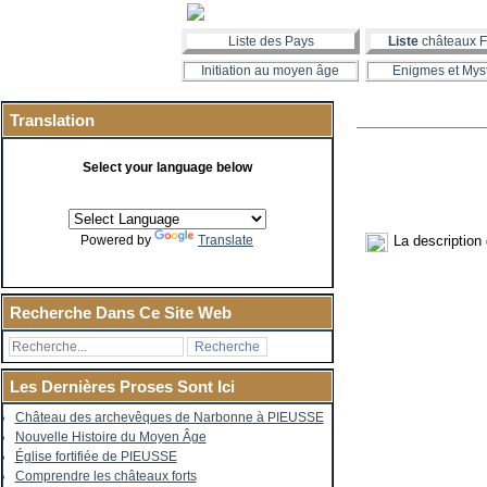
Liste des Pays
Liste
châteaux F
Initiation au moyen âge
Enigmes et Mys
Translation
Select your language below
La description
Powered by
Translate
Recherche Dans Ce Site Web
Les Dernières Proses Sont Ici
Château des archevêques de Narbonne à PIEUSSE
Nouvelle Histoire du Moyen Âge
Église fortifiée de PIEUSSE
Comprendre les châteaux forts