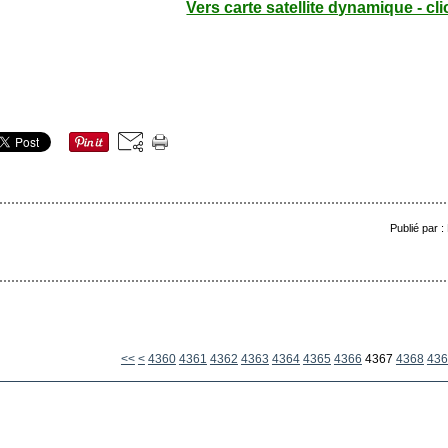
Vers carte satellite dynamique - cli
Publié par 
4300
4310
4320
4330
4340
4350
<<
<
4360
4361
4362
4363
4364
4365
4366
4367
4368
436