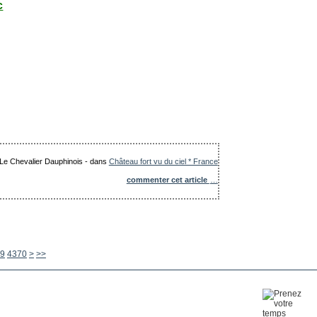
c
: Le Chevalier Dauphinois
-
dans
Château fort vu du ciel * France
commenter cet article
…
4380
4390
4400
4500
4600
4700
4800
4900
5000
5100
5200
5300
5400
5500
5600
9
4370
>
>>