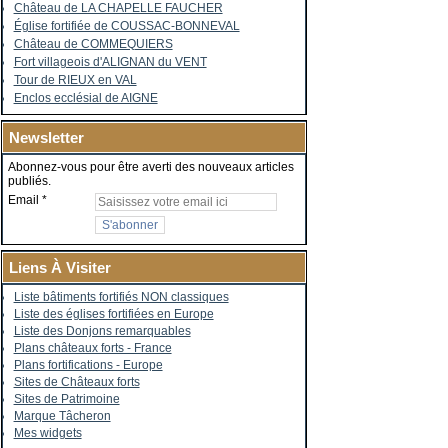
Château de LA CHAPELLE FAUCHER
Église fortifiée de COUSSAC-BONNEVAL
Château de COMMEQUIERS
Fort villageois d'ALIGNAN du VENT
Tour de RIEUX en VAL
Enclos ecclésial de AIGNE
Newsletter
Abonnez-vous pour être averti des nouveaux articles
publiés.
Email
Liens À Visiter
Liste bâtiments fortifiés NON classiques
Liste des églises fortifiées en Europe
Liste des Donjons remarquables
Plans châteaux forts - France
Plans fortifications - Europe
Sites de Châteaux forts
Sites de Patrimoine
Marque Tâcheron
Mes widgets