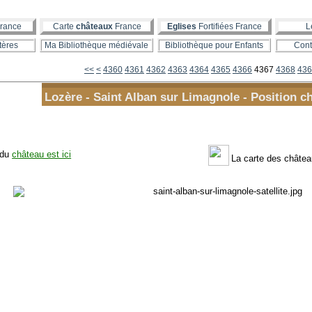
rance
Carte
châteaux
France
Eglises
Fortifiées France
L
tères
Ma Bibliothèque médiévale
Bibliothèque pour Enfants
Cont
4300
4310
4320
4330
4340
4350
<<
<
4360
4361
4362
4363
4364
4365
4366
4367
4368
436
Lozère - Saint Alban sur Limagnole - Position c
 du
château est ici
La carte des châte