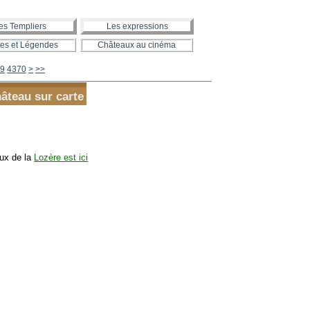
es Templiers
Les expressions
es et Légendes
Châteaux au cinéma
4380
4390
4400
4500
4600
4700
4800
4900
5000
5100
5200
5300
5400
5500
5600
9
4370
>
>>
hâteau sur carte
aux de la
Lozère est ici