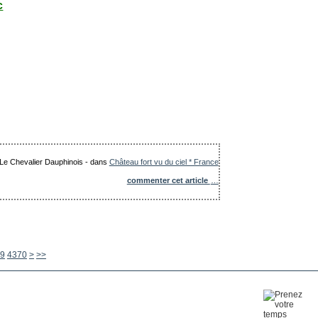
c
: Le Chevalier Dauphinois
-
dans
Château fort vu du ciel * France
commenter cet article
…
4380
4390
4400
4500
4600
4700
4800
4900
5000
5100
5200
5300
5400
5500
5600
9
4370
>
>>