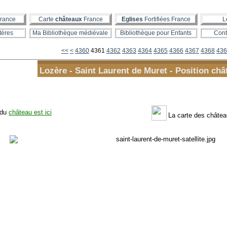
rance
Carte
châteaux
France
Eglises
Fortifiées France
L
tères
Ma Bibliothèque médiévale
Bibliothèque pour Enfants
Cont
4300
4310
4320
4330
4340
4350
<<
<
4360
4361
4362
4363
4364
4365
4366
4367
4368
436
Lozère - Saint Laurent de Muret - Position châ
 du
château est ici
La carte des châte