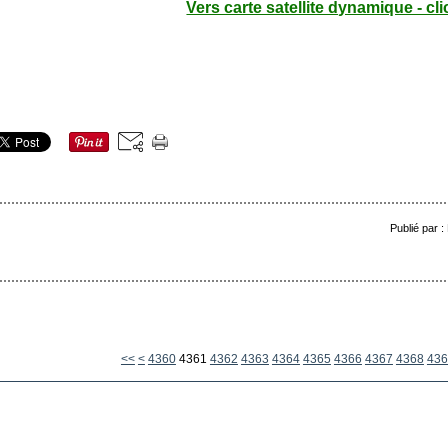
Vers carte satellite dynamique - cli
Publié par 
4300
4310
4320
4330
4340
4350
<<
<
4360
4361
4362
4363
4364
4365
4366
4367
4368
436