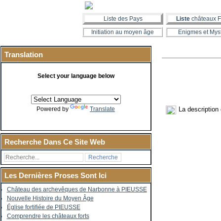
Liste des Pays
Liste
châteaux F
Initiation au moyen âge
Enigmes et Mys
Translation
Select your language below
La description
Powered by
Translate
Recherche Dans Ce Site Web
Les Dernières Proses Sont Ici
Château des archevêques de Narbonne à PIEUSSE
Nouvelle Histoire du Moyen Âge
Église fortifiée de PIEUSSE
Comprendre les châteaux forts