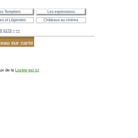
es Templiers
Les expressions
es et Légendes
Châteaux au cinéma
4380
4390
4400
4500
4600
4700
4800
4900
5000
5100
5200
5300
5400
5500
5600
9
4370
>
>>
teau sur carte
aux de la
Lozère est ici