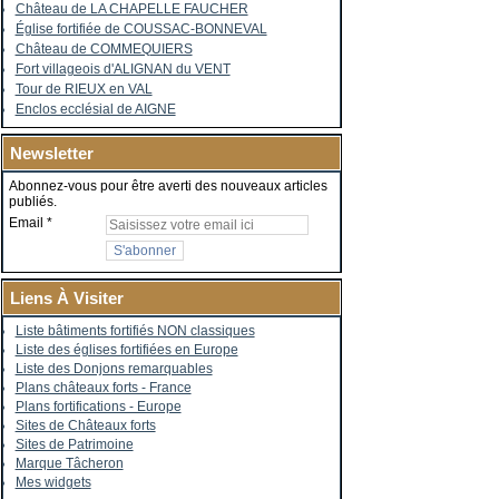
Château de LA CHAPELLE FAUCHER
Église fortifiée de COUSSAC-BONNEVAL
Château de COMMEQUIERS
Fort villageois d'ALIGNAN du VENT
Tour de RIEUX en VAL
Enclos ecclésial de AIGNE
Newsletter
Abonnez-vous pour être averti des nouveaux articles
publiés.
Email
Liens À Visiter
Liste bâtiments fortifiés NON classiques
Liste des églises fortifiées en Europe
Liste des Donjons remarquables
Plans châteaux forts - France
Plans fortifications - Europe
Sites de Châteaux forts
Sites de Patrimoine
Marque Tâcheron
Mes widgets