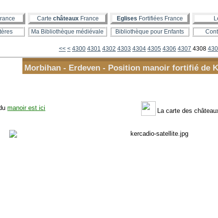
rance
Carte
châteaux
France
Eglises
Fortifiées France
L
tères
Ma Bibliothèque médiévale
Bibliothèque pour Enfants
Cont
<<
<
4300
4301
4302
4303
4304
4305
4306
4307
4308
430
Morbihan - Erdeven - Position manoir fortifié de 
 du
manoir est ici
La carte des châtea