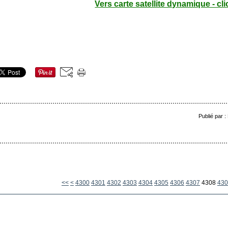
Vers carte satellite dynamique - cli
Publié par 
<<
<
4300
4301
4302
4303
4304
4305
4306
4307
4308
430