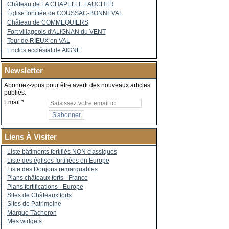
Château de LA CHAPELLE FAUCHER
Église fortifiée de COUSSAC-BONNEVAL
Château de COMMEQUIERS
Fort villageois d'ALIGNAN du VENT
Tour de RIEUX en VAL
Enclos ecclésial de AIGNE
Newsletter
Abonnez-vous pour être averti des nouveaux articles
publiés.
Email
Liens À Visiter
Liste bâtiments fortifiés NON classiques
Liste des églises fortifiées en Europe
Liste des Donjons remarquables
Plans châteaux forts - France
Plans fortifications - Europe
Sites de Châteaux forts
Sites de Patrimoine
Marque Tâcheron
Mes widgets