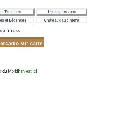
es Templiers
Les expressions
es et Légendes
Châteaux au cinéma
4320
4330
4340
4350
4360
4370
4380
4390
4400
4500
4600
4700
4800
4900
5000
5100
5200
5300
5400
5500
5600
9
4310
>
>>
Kercadio sur carte
ux du
Morbihan est ici