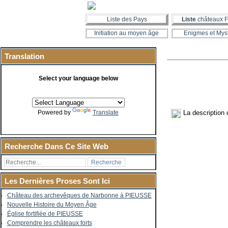
Liste des Pays
Liste
châteaux F
Initiation au moyen âge
Enigmes et Mys
Translation
Select your language below
La description
Powered by
Translate
Recherche Dans Ce Site Web
Les Dernières Proses Sont Ici
Château des archevêques de Narbonne à PIEUSSE
Nouvelle Histoire du Moyen Âge
Église fortifiée de PIEUSSE
Comprendre les châteaux forts