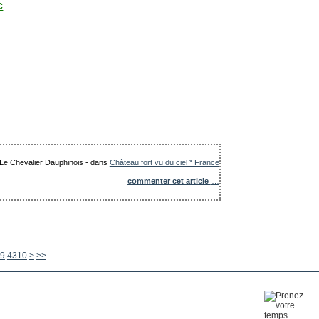
c
: Le Chevalier Dauphinois
-
dans
Château fort vu du ciel * France
commenter cet article
…
4320
4330
4340
4350
4360
4370
4380
4390
4400
4500
4600
4700
4800
4900
5000
5100
5200
5300
5400
5500
5600
9
4310
>
>>