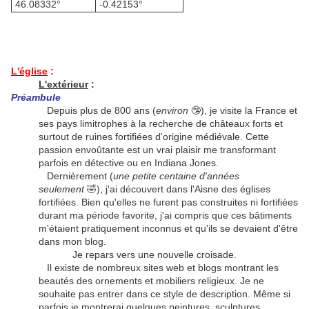
46.08332°
-0.42153°
L'église
:
L'extérieur
:
Préambule
Depuis plus de 800 ans (
environ
🤥
), je visite la France et
ses pays limitrophes à la recherche de châteaux forts et
surtout de ruines fortifiées d'origine médiévale. Cette
passion envoûtante est un vrai plaisir me transformant
parfois en détective ou en Indiana Jones.
Dernièrement (
une petite centaine d'années
seulement
🤣
), j'ai découvert dans l'Aisne des églises
fortifiées. Bien qu'elles ne furent pas construites ni fortifiées
durant ma période favorite, j'ai compris que ces bâtiments
m'étaient pratiquement inconnus et qu'ils se devaient d'être
dans mon blog.
Je repars vers une nouvelle croisade.
Il existe de nombreux sites web et blogs montrant les
beautés des ornements et mobiliers religieux. Je ne
souhaite pas entrer dans ce style de description. Même si
parfois je montrerai quelques peintures, sculptures,