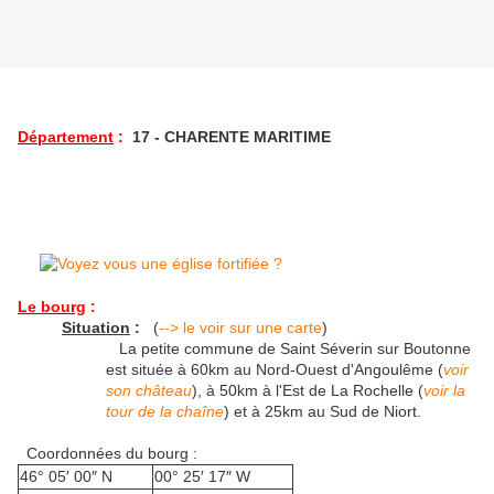
Département
:
17 - CHARENTE MARITIME
Le bourg
:
Situation
:
(
--> le voir sur une carte
)
La petite commune de Saint Séverin sur Boutonne
est située à 60km au Nord-Ouest d'Angoulême (
voir
son château
), à 50km à l'Est de La Rochelle (
voir la
tour de la chaîne
) et à 25km au Sud de Niort.
Coordonnées du bourg :
46° 05′ 00″ N
00° 25′ 17″ W