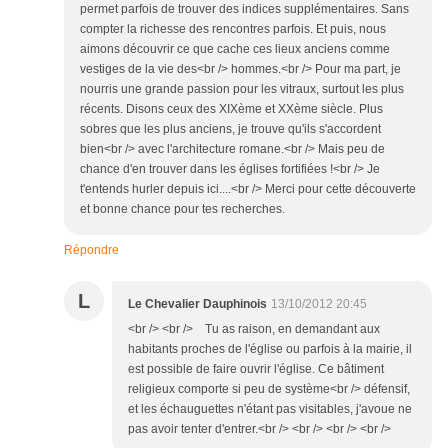
permet parfois de trouver des indices supplémentaires. Sans
compter la richesse des rencontres parfois. Et puis, nous
aimons découvrir ce que cache ces lieux anciens comme
vestiges de la vie des<br /> hommes.<br /> Pour ma part, je
nourris une grande passion pour les vitraux, surtout les plus
récents. Disons ceux des XIXème et XXème siècle. Plus
sobres que les plus anciens, je trouve qu'ils s'accordent
bien<br /> avec l'architecture romane.<br /> Mais peu de
chance d'en trouver dans les églises fortifiées !<br /> Je
t'entends hurler depuis ici....<br /> Merci pour cette découverte
et bonne chance pour tes recherches.
Répondre
L
Le Chevalier Dauphinois
13/10/2012 20:45
<br /> <br /> Tu as raison, en demandant aux
habitants proches de l'église ou parfois à la mairie, il
est possible de faire ouvrir l'église. Ce bâtiment
religieux comporte si peu de système<br /> défensif,
et les échauguettes n'étant pas visitables, j'avoue ne
pas avoir tenter d'entrer.<br /> <br /> <br /> <br />