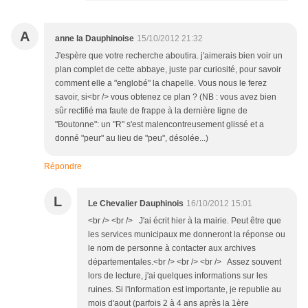
A
anne la Dauphinoise
15/10/2012 21:32
J'espère que votre recherche aboutira. j'aimerais bien voir un
plan complet de cette abbaye, juste par curiosité, pour savoir
comment elle a "englobé" la chapelle. Vous nous le ferez
savoir, si<br /> vous obtenez ce plan ? (NB : vous avez bien
sûr rectifié ma faute de frappe à la dernière ligne de
"Boutonne": un "R" s'est malencontreusement glissé et a
donné "peur" au lieu de "peu", désolée...)
Répondre
L
Le Chevalier Dauphinois
16/10/2012 15:01
<br /> <br /> J'ai écrit hier à la mairie. Peut être que
les services municipaux me donneront la réponse ou
le nom de personne à contacter aux archives
départementales.<br /> <br /> <br /> Assez souvent
lors de lecture, j'ai quelques informations sur les
ruines. Si l'information est importante, je republie au
mois d'aout (parfois 2 à 4 ans après la 1ère