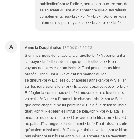
publication)<br /> l'article, permettant aux lecteurs de
se souvenir du site et d’apprendre quelques détails
complémentaires.<br /> <br /> <br /> Donc, je vous
informerai si plan il y a. <br /> <br /> <br /> <br />
A
Anne la Dauphinoise
13/10/2012 22:23
S ommes-nous donc face à la chapelle<br /> A ppartenant à
l'abbaye.<br /> I l est dommage que d'icelle<br /> N en
voyons-nous restes, hormis<br /> T ant peu de murs bien
arasés...<br /> <br /> S avaient les moines ou les
seigneurs<br /> E glises ou chapelles annexer.<br /> V eiller
sur les paroissiens lors<br /> E tait contrepartie, devoir :<br />
R éfugier la communauté<br /> I nnocente entre leurs murs,
voire<br /> N uire à l'ennemi, le chasser...<br /> <br /> S ûr
que cette chapelle ne fut point<br /> U tile à la défense, mais
guet :<br /> R epérer les intrus de loin,<br /> <br /> B ataille
engager ne pouvait...<br /> O uvrage de fortification :<br /> U
ne paire d'échauguettes seulement.<br /> T out laisse à croire
qu'avaient mission<br /> O ctroyer abri au veillant,<br /> N on
pas défendre la bâtisse,<br /> N ulle archère ne se dévoilant.