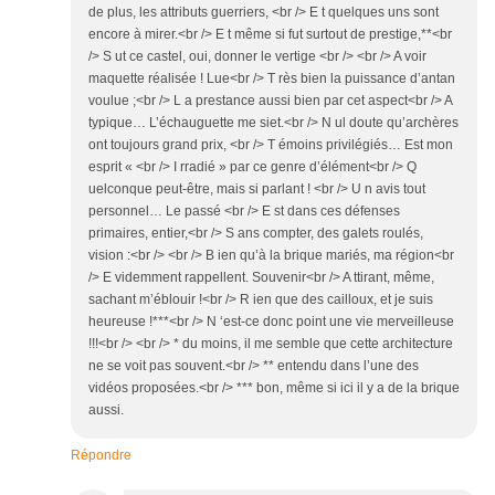
de plus, les attributs guerriers, <br /> E t quelques uns sont
encore à mirer.<br /> E t même si fut surtout de prestige,**<br
/> S ut ce castel, oui, donner le vertige <br /> <br /> A voir
maquette réalisée ! Lue<br /> T rès bien la puissance d’antan
voulue ;<br /> L a prestance aussi bien par cet aspect<br /> A
typique… L’échauguette me siet.<br /> N ul doute qu’archères
ont toujours grand prix, <br /> T émoins privilégiés… Est mon
esprit « <br /> I rradié » par ce genre d’élément<br /> Q
uelconque peut-être, mais si parlant ! <br /> U n avis tout
personnel… Le passé <br /> E st dans ces défenses
primaires, entier,<br /> S ans compter, des galets roulés,
vision :<br /> <br /> B ien qu’à la brique mariés, ma région<br
/> E videmment rappellent. Souvenir<br /> A ttirant, même,
sachant m’éblouir !<br /> R ien que des cailloux, et je suis
heureuse !***<br /> N ‘est-ce donc point une vie merveilleuse
!!!<br /> <br /> * du moins, il me semble que cette architecture
ne se voit pas souvent.<br /> ** entendu dans l’une des
vidéos proposées.<br /> *** bon, même si ici il y a de la brique
aussi.
Répondre