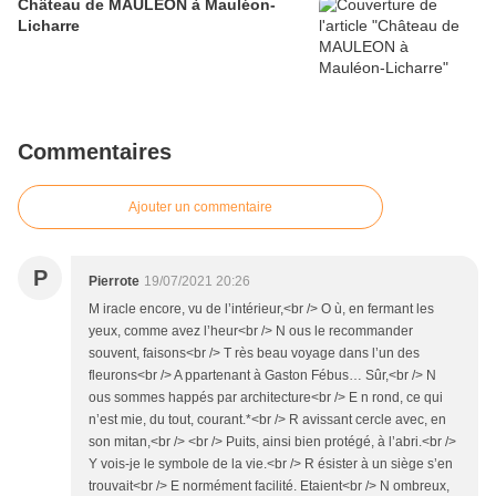
Château de MAULEON à Mauléon-
Licharre
Commentaires
Ajouter un commentaire
P
Pierrote
19/07/2021 20:26
M iracle encore, vu de l’intérieur,<br /> O ù, en fermant les
yeux, comme avez l’heur<br /> N ous le recommander
souvent, faisons<br /> T rès beau voyage dans l’un des
fleurons<br /> A ppartenant à Gaston Fébus… Sûr,<br /> N
ous sommes happés par architecture<br /> E n rond, ce qui
n’est mie, du tout, courant.*<br /> R avissant cercle avec, en
son mitan,<br /> <br /> Puits, ainsi bien protégé, à l’abri.<br />
Y vois-je le symbole de la vie.<br /> R ésister à un siège s’en
trouvait<br /> E normément facilité. Etaient<br /> N ombreux,