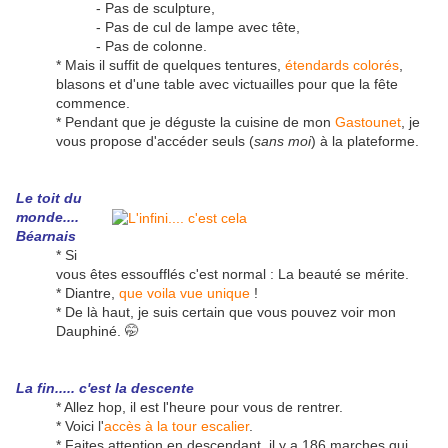
- Pas de sculpture,
- Pas de cul de lampe avec tête,
- Pas de colonne.
* Mais il suffit de quelques tentures,
étendards colorés
,
blasons et d'une table avec victuailles pour que la fête
commence.
* Pendant que je déguste la cuisine de mon
Gastounet
, je
vous propose d'accéder seuls (
sans moi
) à la plateforme.
Le toit du
monde....
Béarnais
* Si
vous êtes essoufflés c'est normal : La beauté se mérite.
* Diantre,
que voila vue unique
!
* De là haut, je suis certain que vous pouvez voir mon
Dauphiné. 🤭
La fin..... c'est la descente
* Allez hop, il est l'heure pour vous de rentrer.
* Voici l'
accès à la tour escalier
.
* Faites attention en descendant, il y a 186 marches qui