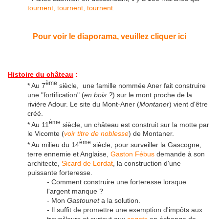
tournent, tournent, tournent
.
Pour voir le diaporama, veuillez cliquer ici
Histoire du château
:
ème
* Au 7
siècle, une famille nommée Aner fait construire
une "fortification" (
en bois ?
) sur le mont proche de la
rivière Adour. Le site du Mont-Aner (
Montaner
) vient d'être
créé.
ème
* Au 11
siècle, un château est construit sur la motte par
le Vicomte (
voir titre de noblesse
) de Montaner.
ème
* Au milieu du 14
siècle, pour surveiller la Gascogne,
terre ennemie et Anglaise,
Gaston Fébus
demande à son
architecte,
Sicard de Lordat
, la construction d'une
puissante forteresse.
- Comment construire une forteresse lorsque
l'argent manque ?
- Mon
Gastounet
a la solution.
- Il suffit de promettre une exemption d'impôts aux
travailleurs et surtout aux
cagots
en échange de