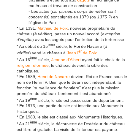
matériaux et travaux de construction.
- Les actes (
car plusieurs corps de métier sont
concernés
) sont signés en 1379 (
ou 1375 ?
) en
l'église de Pau.
* En 1391,
Mathieu de Foix
, nouveau propriétaire du
château (
à vérifier
), passe un nouvel accord (
exception
d'impôts
) avec les cagots pour l'entretien de la forteresse.
ème
* Au début du 15
siècle, le Roi de Navarre (
à
er
vérifier
) vend le château à
Jean I
de Foix
.
ème
* Au 16
siècle,
Jeanne d'Albert
ayant fait le choix de la
religion réformée
, le château devient la cible des
catholiques.
* En 1589,
Henri de Navarre
devient Roi de France sous le
nom de Henri IV. Bien que le Béarn soit indépendant, la
fonction "surveillance de frontière" n'est plus la mission
première du château. Lentement il est abandonné.
ème
* Au 19
siècle, le site est possession du département.
* En 1973, une partie du site est inscrite aux Monuments
Historiques.
* En 1980, le site est classé aux Monuments Historiques.
ème
* Au 21
siècle, la découverte de l'extérieur du château
est libre et gratuite. La visite de l'intérieur est payante.