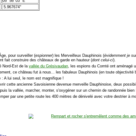
05° 58' 03" E
5.967674°
ge, pour surveiller (
espionner
) les Merveilleux Dauphinois (
évidemment je suis
nt fait construire des châteaux de garde en hauteur (
dont celui-ci
).
té Nord-Est de la
vallée du Grésivaudan
, les espions du Comté ont aménagé 
ement, ce château fut à nous... les fabuleux Dauphinois (en toute objectivité b
: A lui seul, le nom est magnifique !
vrir cette ancienne Savoisienne devenue merveille Dauphinoise, deux possibil
epuis la vallée, marcher, monter, s'oxygéner sur un chemin de randonnée bien 
imper par une petite route les 400 mètres de dénivelé avec votre destrier à mo