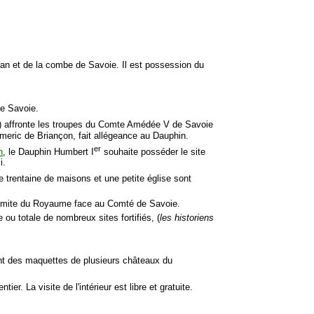
dan et de la combe de Savoie. Il est possession du
de Savoie.
) affronte les troupes du Comte Amédée V de Savoie
ymeric de Briançon, fait allégeance au Dauphin.
er
n
, le Dauphin Humbert I
souhaite posséder le site
i.
e trentaine de maisons et une petite église sont
limite du Royaume face au Comté de Savoie.
e ou totale de nombreux sites fortifiés, (
les historiens
nt des maquettes de plusieurs châteaux du
ier. La visite de l'intérieur est libre et gratuite.