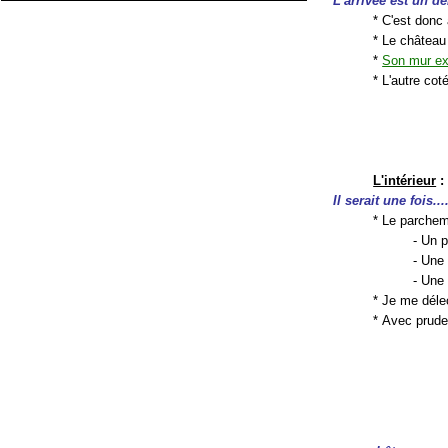
L'arrivée est un dé
* C'est donc 
* Le châtea
*
Son mur ex
* L'autre coté
L'intérieur
:
Il serait une fois...
* Le parchem
- Un 
- Une 
- Une 
* Je me déle
* Avec prud