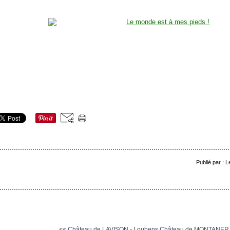
Publié par : 
<< Château de LAVISON - Loubens
Château de MONTANER - 