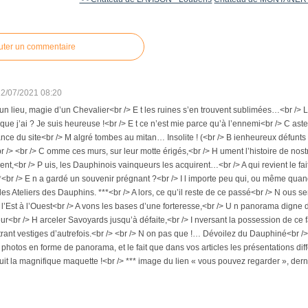
uter un commentaire
22/07/2021 08:20
un lieu, magie d’un Chevalier<br /> E t les ruines s’en trouvent sublimées…<br /> L
que j’ai ? Je suis heureuse !<br /> E t ce n’est mie parce qu’à l’ennemi<br /> C astel
nce du site<br /> M algré tombes au mitan… Insolite ! (<br /> B ienheureux défunt
br /> <br /> C omme ces murs, sur leur motte érigés,<br /> H ument l’histoire de nostr
rent,<br /> P uis, les Dauphinois vainqueurs les acquirent…<br /> A qui revient le fait
br /> E n a gardé un souvenir prégnant ?<br /> I l importe peu qui, ou même quand !<
es Ateliers des Dauphins. ***<br /> A lors, ce qu’il reste de ce passé<br /> N ous
 l’Est à l’Ouest<br /> A vons les bases d’une forteresse,<br /> U n panorama dign
eur<br /> H arceler Savoyards jusqu’à défaite,<br /> I nversant la possession de ce f
ant vestiges d’autrefois.<br /> <br /> N on pas que !… Dévoilez du Dauphiné<br /> B
 photos en forme de panorama, et le fait que dans vos articles les présentations di
uit la magnifique maquette !<br /> *** image du lien « vous pouvez regarder », dern