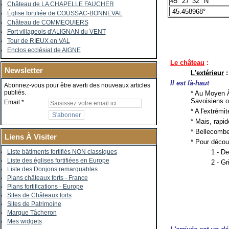
45° 27' 32" N
Château de LA CHAPELLE FAUCHER
45.458968°
Église fortifiée de COUSSAC-BONNEVAL
Château de COMMEQUIERS
Fort villageois d'ALIGNAN du VENT
Tour de RIEUX en VAL
Enclos ecclésial de AIGNE
Le château
:
Newsletter
L'extérieur
:
Il
est là-haut
Abonnez-vous pour être averti des nouveaux articles
publiés.
* Au Moyen Â
Savoisiens o
Email
* A l'extrémi
* Mais, rapid
* Bellecombe 
Liens À Visiter
* Pour décou
1 - D
Liste bâtiments fortifiés NON classiques
Liste des églises fortifiées en Europe
2 - Gr
Liste des Donjons remarquables
Plans châteaux forts - France
Plans fortifications - Europe
Sites de Châteaux forts
Sites de Patrimoine
Marque Tâcheron
Mes widgets