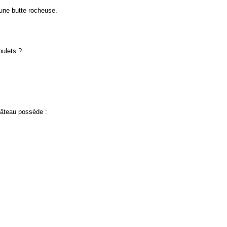
une butte rocheuse.
oulets ?
château possède :