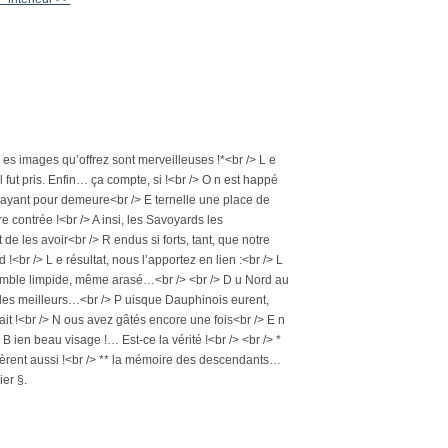
 es images qu’offrez sont merveilleuses !*<br /> L e
 fut pris. Enfin… ça compte, si !<br /> O n est happé
s ayant pour demeure<br /> E ternelle une place de
e contrée !<br /> A insi, les Savoyards les
 de les avoir<br /> R endus si forts, tant, que notre
br /> L e résultat, nous l’apportez en lien :<br /> L
 semble limpide, même arasé…<br /> <br /> D u Nord au
e des meilleurs…<br /> P uisque Dauphinois eurent,
ait !<br /> N ous avez gâtés encore une fois<br /> E n
 ien beau visage !… Est-ce la vérité !<br /> <br /> *
ffèrent aussi !<br /> ** la mémoire des descendants…
ier §.