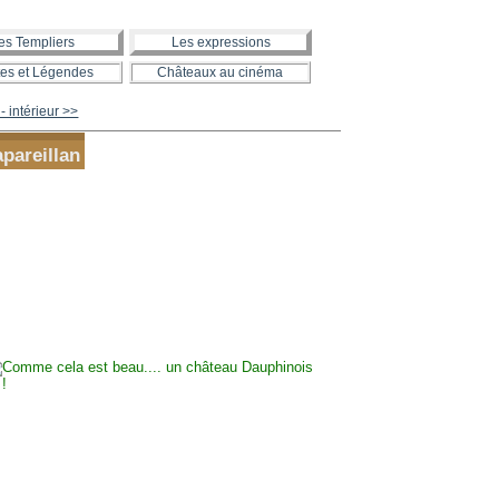
es Templiers
Les expressions
es et Légendes
Châteaux au cinéma
intérieur >>
pareillan