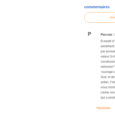
commentaires
Ajo
P
Pierrote
B eauté d’
sentiment 
par puissa
valeur !)<
construisi
mémoire**<
‘ouvrage d
Sud, et de
antan, l’h
nous montr
j’aime ces
qui a prod
Répondre