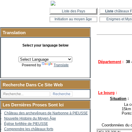
Liste des Pays
Liste
châteaux F
Initiation au moyen âge
Enigmes et Mys
Translation
Select your language below
Département
:
38 
Powered by
Translate
Recherche Dans Ce Site Web
Le bourg
:
Situation
:
La co
Les Dernières Proses Sont Ici
15km 
Pontc
Château des archevêques de Narbonne à PIEUSSE
Nouvelle Histoire du Moyen Âge
Église fortifiée de PIEUSSE
Coordonnées du c
Comprendre les châteaux forts