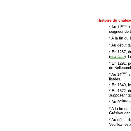
Histoire du châtea
ème
* Au 11
si
seigneur de 
* A la fin du 
* Au début d
* En 1287, d
(
voir liste
). 
* En 1291, p
de Bellecomb
ème
* Au 14
si
listées.
* En 1349, l
* En 1572, d
supposent q
ème
* Au 20
si
* A la fin du 
Grésivaudan.
* Au début d
Veuillez respe