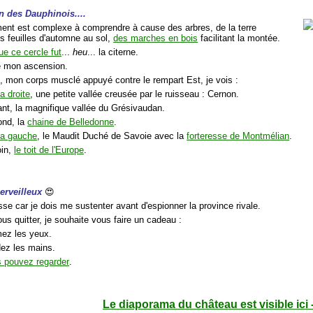
n des Dauphinois....
ent est complexe à comprendre à cause des arbres, de la terre
s feuilles d'automne au sol,
des marches en bois
facilitant la montée.
ue ce cercle fut
...
heu
... la citerne.
e mon ascension.
 mon corps musclé appuyé contre le rempart Est, je vois :
la droite
, une petite vallée creusée par le ruisseau : Cernon.
ant, la magnifique vallée du Grésivaudan.
ond, la
chaine de Belledonne
.
la gauche
, le Maudit Duché de Savoie avec la
forteresse de Montmélian
.
oin,
le toit de l'Europe
.
merveilleux
😍
sse car je dois me sustenter avant d'espionner la province rivale.
us quitter, je souhaite vous faire un cadeau :
mez les yeux.
dez les mains.
 pouvez regarder
.
Le diaporama du château est visible ici 