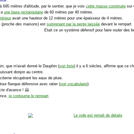
lice
à 695 mètres d'altitude, par le sentier, que je vois
cette masse construite
sur 
u a
une base rectangulaire
de 60 mètres par 40 mètres.
térieur
avait une hauteur de 12 mètres pour une épaisseur de 4 mètres.
 (
proche des maisons
) est
surprenant par la pente laissée
devant le rempart.
Etait ce un système défensif pour faire rouler des b
.
in, que m'avait donné le Dauphin (
voir liste
) il y a 6 siècles, affirme que ce 
puissant donjon au centre.
citerne récupérant les eaux de pluie.
tour flanque défensive avec ratier (
voir vocabulaire
).
cte d'avance ! 🤗
ence,
je contourne le rempart
.