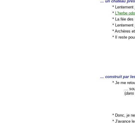
... un château pres
* Lentement j
*
L'herbe odo
* La fée des
* Lentement
* Archères et
* Il reste po
... construit par le
* Je me ret
... s
(
dans
* Donc, je n
* J'avance 