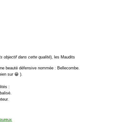
 objectif dans cette qualité
), les Maudits
une beauté défensive nommée : Bellecombe.
ien sur 😁 ).
ités :
balisé.
teur.