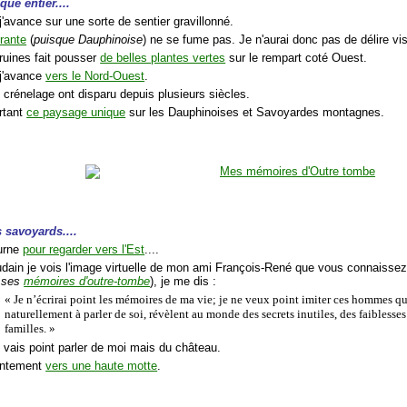
que entier....
'avance sur une sorte de sentier gravillonné.
rante
(
puisque Dauphinoise
) ne se fume pas. Je n'aurai donc pas de délire vis
 ruines fait pousser
de belles plantes vertes
sur le rempart coté Ouest.
 j'avance
vers le Nord-Ouest
.
 crénelage ont disparu depuis plusieurs siècles.
urtant
ce paysage unique
sur les Dauphinoises et Savoyardes montagnes.
s savoyards....
ourne
pour regarder vers l'Est
....
oudain je vois l'image virtuelle de mon ami François-René que vous connaiss
 ses
mémoires d'outre-tombe
), je me dis :
« Je n’écrirai point les mémoires de ma vie; je ne veux point imiter ces hommes qui
naturellement à parler de soi, révèlent au monde des secrets inutiles, des faiblesse
familles. »
e vais point parler de moi mais du château.
lentement
vers une haute motte
.