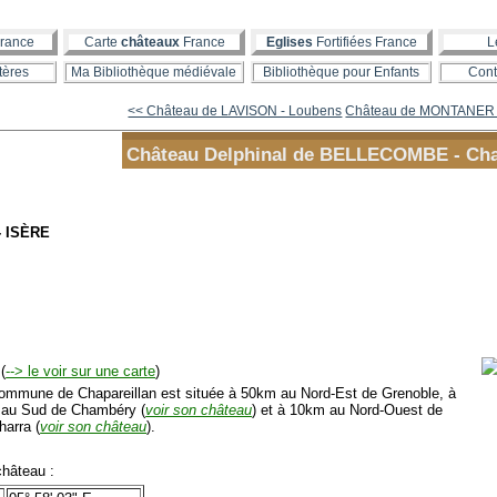
rance
Carte
châteaux
France
Eglises
Fortifiées France
L
tères
Ma Bibliothèque médiévale
Bibliothèque pour Enfants
Cont
<< Château de LAVISON - Loubens
Château de MONTANER - 
Château Delphinal de BELLECOMBE - Cha
- ISÈRE
(
--> le voir sur une carte
)
mmune de Chapareillan est située à 50km au Nord-Est de Grenoble, à
au Sud de Chambéry (
voir son château
) et à 10km au Nord-Ouest de
harra (
voir son château
).
hâteau :