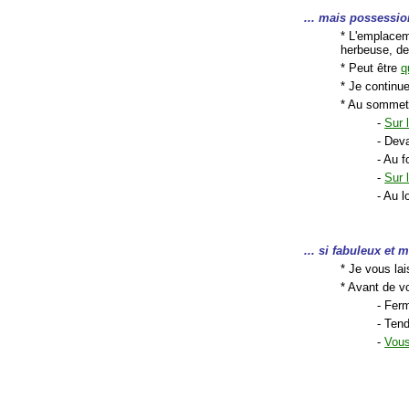
... mais possessio
* L'emplacem
herbeuse, de
* Peut être
q
* Je continu
* Au sommet,
-
Sur 
- Dev
- Au f
-
Sur 
- Au l
... si fabuleux et 
* Je vous lai
* Avant de vo
- Fer
- Ten
-
Vous