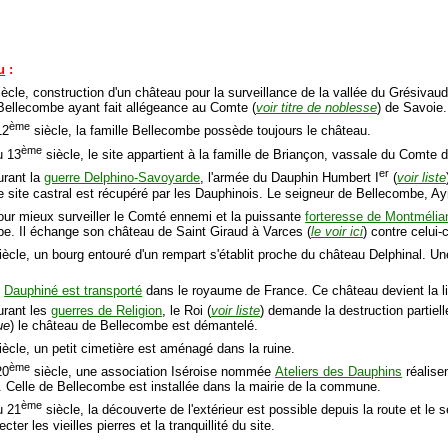
u
:
ècle, construction d'un château pour la surveillance de la vallée du Grésivau
Bellecombe ayant fait allégeance au Comte (
voir titre de noblesse
) de Savoie.
ème
12
siècle, la famille Bellecombe possède toujours le château.
ème
u 13
siècle, le site appartient à la famille de Briançon, vassale du Comte 
er
urant la
guerre Delphino-Savoyarde
, l'armée du Dauphin Humbert I
(
voir liste
Le site castral est récupéré par les Dauphinois. Le seigneur de Bellecombe, A
our mieux surveiller le Comté ennemi et la puissante
forteresse de Montmélia
e. Il échange son château de Saint Giraud à Varces (
le voir ici
) contre celui-c
ècle, un bourg entouré d'un rempart s'établit proche du château Delphinal. Un
e
Dauphiné est transporté
dans le royaume de France. Ce château devient la 
urant les
guerres de Religion
, le Roi (
voir liste
) demande la destruction partiell
ue
) le château de Bellecombe est démantelé.
ècle, un petit cimetière est aménagé dans la ruine.
ème
20
siècle, une association Iséroise nommée
Ateliers des Dauphins
réalise
 Celle de Bellecombe est installée dans la mairie de la commune.
ème
u 21
siècle, la découverte de l'extérieur est possible depuis la route et le sent
cter les vieilles pierres et la tranquillité du site.