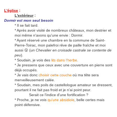
L'église
:
L'extérieur
:
Dormir est mon seul besoin
* Il se fait tard.
* Après avoir visité de nombreux châteaux, mon destrier et
moi même n'avons qu'une envie : Dormir.
* Ayant réservé une chambre en la commune de Saint-
Pierre-Toirac, mon palefroi rêve de paille fraîche et moi
aussi 😮 (
un Chevalier en croisade castrale se contente de
peu
).
* Soudain, je vois des
lits dans l'herbe
.
* Je pressens que ceux avec une couverture en pierre sont
déjà occupés.
* Je vais donc
choisir cette couche
où ma tête sera
merveilleusement calée.
* Soudain, mes poils de castellologue amateur se dressent,
pourtant il ne fait pas froid et je n'ai point peur.
Serait ce l'indice d'une fortification ?
* Proche, je ne vois
qu'une absidiole
, belle certes mais
point défensive.