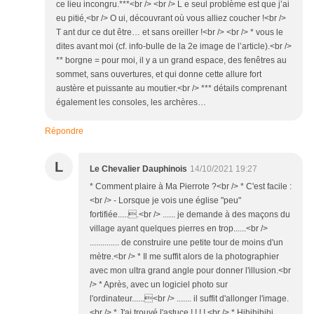
ce lieu incongru.***<br /> <br /> L e seul problème est que j’ai
eu pitié,<br /> O ui, découvrant où vous alliez coucher !<br />
T ant dur ce dut être… et sans oreiller !<br /> <br /> * vous le
dites avant moi (cf. info-bulle de la 2e image de l’article).<br />
** borgne = pour moi, il y a un grand espace, des fenêtres au
sommet, sans ouvertures, et qui donne cette allure fort
austère et puissante au moutier.<br /> *** détails comprenant
également les consoles, les archères…
Répondre
L
Le Chevalier Dauphinois
14/10/2021 19:27
* Comment plaire à Ma Pierrote ?<br /> * C'est facile :
<br /> - Lorsque je vois une église "peu"
fortifiée......<br /> ...... je demande à des maçons du
village ayant quelques pierres en trop......<br />
.............. de construire une petite tour de moins d'un
mètre.<br /> * Il me suffit alors de la photographier
avec mon ultra grand angle pour donner l'illusion.<br
/> * Après, avec un logiciel photo sur
l'ordinateur......<br /> ....... il suffit d'allonger l'image.
<br /> * J'ai trouvé l'astuce ! ! ! ! <br /> * Hihihihihi.