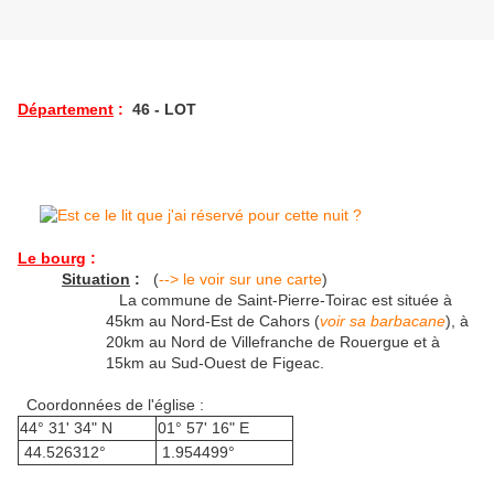
Département
:
46 - LOT
Le bourg
:
Situation
:
(
--> le voir sur une carte
)
La commune de Saint-Pierre-Toirac est située à
45km au Nord-Est de Cahors (
voir sa barbacane
), à
20km au Nord de Villefranche de Rouergue et à
15km au Sud-Ouest de Figeac.
Coordonnées de l'église :
44° 31' 34" N
01° 57' 16" E
44.526312°
1.954499°