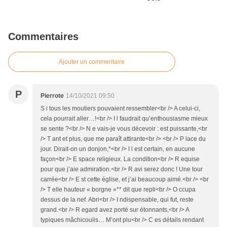
Commentaires
Ajouter un commentaire
P
Pierrote
14/10/2021 09:50
S i tous les moutiers pouvaient ressembler<br /> A celui-ci,
cela pourrait aller…!<br /> I l faudrait qu’enthousiasme mieux
se sente ?<br /> N e vais-je vous décevoir : est puissante,<br
/> T ant et plus, que me paraît attirante<br /> <br /> P lace du
jour. Dirait-on un donjon,*<br /> I l est certain, en aucune
façon<br /> E space religieux. La condition<br /> R equise
pour que j’aie admiration.<br /> R avi serez donc ! Une tour
carrée<br /> E st cette église, et j’ai beaucoup aimé.<br /> <br
/> T elle hauteur « borgne »** dit que repli<br /> O ccupa
dessus de la nef. Abri<br /> I ndispensable, qui fut, reste
grand.<br /> R egard avez porté sur étonnants,<br /> A
typiques mâchicoulis… M’ont plu<br /> C es détails rendant