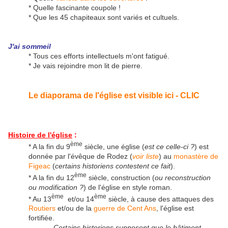
* Quelle fascinante coupole !
* Que les 45 chapiteaux sont variés et cultuels.
J'ai sommeil
* Tous ces efforts intellectuels m'ont fatigué.
* Je vais rejoindre mon lit de pierre.
Le diaporama de l'église est visible ici - CLIC
Histoire de l'église
:
ème
* A la fin du 9
siècle, une église (
est ce celle-ci ?
) est
donnée par l'évêque de Rodez (
voir liste
) au
monastère de
Figeac
(
certains historiens contestent ce fait
).
ème
* A la fin du 12
siècle, construction (
ou reconstruction
ou modification ?
) de l'église en style roman.
ème
ème
* Au 13
et/ou 14
siècle, à cause des attaques des
Routiers
et/ou de la
guerre de Cent Ans
, l'église est
fortifiée.
- Certains historiens supposent que le bâtiment