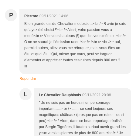
P
Pierrote
09/11/2021 14:06
B ien grande est du Chevalier modestie…<br /> R avie je suis
qu’ayez été choisi !*<br /> A insi, votre passion vous a
mené<br /> V ers des hauteurs (!) que fort vous méritez !<br />
O nc ne saurai-je l’émission rater !<br /> !<br /> <br /> * oui,
parmi d’autres, allez-vous me rétorquer, mais vous êtes un
élu, et quel élu ! Qui, mieux que vous, peut se targuer
d’arpenter et apprécier toutes ces ruines depuis 800 ans ?…
!!!
Répondre
L
Le Chevalier Dauphinois
09/11/2021 20:08
* Je ne suis pas un héros ni un personnage
important........<br /> ........ ce sont toujours ces
magnifiques châteaux (presque pas en ruine... ou si
peu).<br /> * Alors, dans ce beau reportage réalisé
par Sergie Tignères, il faudra surtout ouvrir grand les
yeux vers les pierres de plus de 800 ans.<br /> * Je