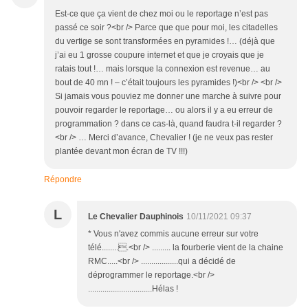
Est-ce que ça vient de chez moi ou le reportage n’est pas
passé ce soir ?<br /> Parce que que pour moi, les citadelles
du vertige se sont transformées en pyramides !… (déjà que
j’ai eu 1 grosse coupure internet et que je croyais que je
ratais tout !… mais lorsque la connexion est revenue… au
bout de 40 mn ! – c’était toujours les pyramides !)<br /> <br />
Si jamais vous pouviez me donner une marche à suivre pour
pouvoir regarder le reportage… ou alors il y a eu erreur de
programmation ? dans ce cas-là, quand faudra t-il regarder ?
<br /> … Merci d’avance, Chevalier ! (je ne veux pas rester
plantée devant mon écran de TV !!!)
Répondre
L
Le Chevalier Dauphinois
10/11/2021 09:37
* Vous n'avez commis aucune erreur sur votre
télé.........<br /> ......... la fourberie vient de la chaine
RMC.....<br /> ..................qui a décidé de
déprogrammer le reportage.<br />
...............................Hélas !