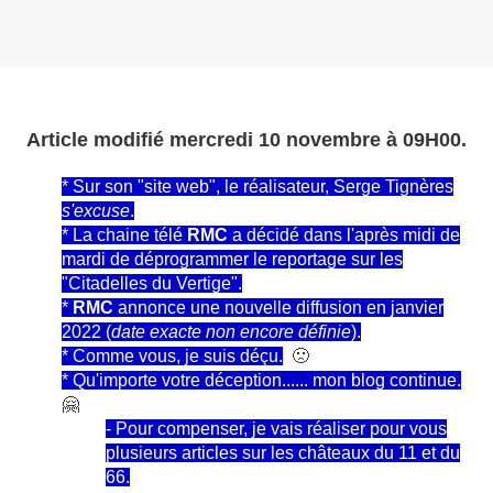
Article modifié mercredi 10 novembre à 09H00.
* Sur son "site web", le réalisateur, Serge Tignères
s'excuse
.
* La chaine télé
RMC
a décidé dans l'après midi de
mardi de déprogrammer le reportage sur les
"Citadelles du Vertige".
*
RMC
annonce une nouvelle diffusion en janvier
2022 (
date exacte non encore définie
).
* Comme vous, je suis déçu.
🙁
* Qu'importe votre déception...... mon blog continue.
🤗
- Pour compenser, je vais réaliser pour vous
plusieurs articles sur les châteaux du 11 et du
66.