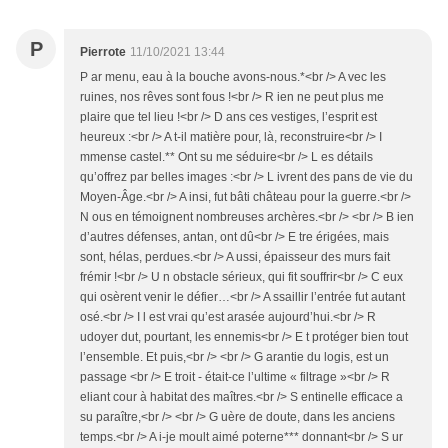
P
Pierrote
11/10/2021 13:44
P ar menu, eau à la bouche avons-nous.*<br /> A vec les
ruines, nos rêves sont fous !<br /> R ien ne peut plus me
plaire que tel lieu !<br /> D ans ces vestiges, l’esprit est
heureux :<br /> A t-il matière pour, là, reconstruire<br /> I
mmense castel.** Ont su me séduire<br /> L es détails
qu’offrez par belles images :<br /> L ivrent des pans de vie du
Moyen-Âge.<br /> A insi, fut bâti château pour la guerre.<br />
N ous en témoignent nombreuses archères.<br /> <br /> B ien
d’autres défenses, antan, ont dû<br /> E tre érigées, mais
sont, hélas, perdues.<br /> A ussi, épaisseur des murs fait
frémir !<br /> U n obstacle sérieux, qui fit souffrir<br /> C eux
qui osèrent venir le défier…<br /> A ssaillir l’entrée fut autant
osé.<br /> I l est vrai qu’est arasée aujourd’hui.<br /> R
udoyer dut, pourtant, les ennemis<br /> E t protéger bien tout
l’ensemble. Et puis,<br /> <br /> G arantie du logis, est un
passage <br /> E troit - était-ce l’ultime « filtrage »<br /> R
eliant cour à habitat des maîtres.<br /> S entinelle efficace a
su paraître,<br /> <br /> G uère de doute, dans les anciens
temps.<br /> A i-je moult aimé poterne*** donnant<br /> S ur