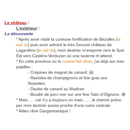
Le château
:
L'extérieur
:
La découverte
* Après avoir visité la curieuse fortification de Bézolles (
la
voir ici
) puis avoir admiré le très Gersois château de
Lagardère (
le voir ici
), mon destrier m'emporte vers le Sud-
Est vers Castéra-Verduzan où une taverne m'attend.
* En cette province où la
cuisine fait rêver
, j'ai déjà sur mes
papilles :
- Crépines de magret de canard. 🤗
- Ravioles de champignons et foie gras aux
Noisettes.
- Daube de canard au Madiran.
- Boudin de porc noir sur une fine Tatin d’Oignons. 🤩
* Mais......
car il y a toujours un mais
....... le chemin prévu
par mon destrier passe proche d'une ruine castrale.
* Adieu rêve Gargantuesque !