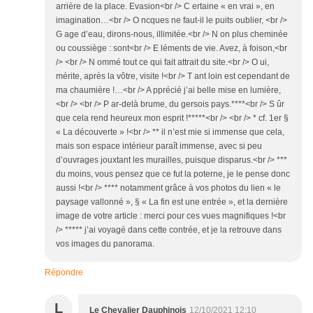
arrière de la place. Evasion<br /> C ertaine « en vrai », en
imagination…<br /> O ncques ne faut-il le puits oublier, <br />
G age d’eau, dirons-nous, illimitée.<br /> N on plus cheminée
ou coussiège : sont<br /> E léments de vie. Avez, à foison,<br
/> <br /> N ommé tout ce qui fait attrait du site.<br /> O ui,
mérite, après la vôtre, visite !<br /> T ant loin est cependant de
ma chaumière !…<br /> A pprécié j’ai belle mise en lumière,
<br /> <br /> P ar-delà brume, du gersois pays.****<br /> S ûr
que cela rend heureux mon esprit !*****<br /> <br /> * cf. 1er §
« La découverte » !<br /> ** il n’est mie si immense que cela,
mais son espace intérieur paraît immense, avec si peu
d’ouvrages jouxtant les murailles, puisque disparus.<br /> ***
du moins, vous pensez que ce fut la poterne, je le pense donc
aussi !<br /> **** notamment grâce à vos photos du lien « le
paysage vallonné », § « La fin est une entrée », et la dernière
image de votre article : merci pour ces vues magnifiques !<br
/> ***** j’ai voyagé dans cette contrée, et je la retrouve dans
vos images du panorama.
Répondre
L
Le Chevalier Dauphinois
12/10/2021 12:10