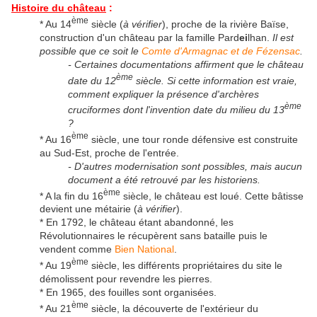
Histoire du château
:
ème
* Au 14
siècle (
à vérifier
), proche de la rivière Baïse,
construction d'un château par la famille Pard
ei
lhan.
Il est
possible que ce soit le
Comte d'Armagnac et de Fézensac
.
- Certaines documentations affirment que le château
ème
date du 12
siècle. Si cette information est vraie,
comment expliquer la présence d'archères
ème
cruciformes dont l'invention date du milieu du 13
?
ème
* Au 16
siècle, une tour ronde défensive est construite
au Sud-Est, proche de l'entrée.
- D'autres modernisation sont possibles, mais aucun
document a été retrouvé par les historiens.
ème
* A la fin du 16
siècle, le château est loué. Cette bâtisse
devient une métairie (
à vérifier
).
* En 1792, le château étant abandonné, les
Révolutionnaires le récupèrent sans bataille puis le
vendent comme
Bien National
.
ème
* Au 19
siècle, les différents propriétaires du site le
démolissent pour revendre les pierres.
* En 1965, des fouilles sont organisées.
ème
* Au 21
siècle, la découverte de l'extérieur du