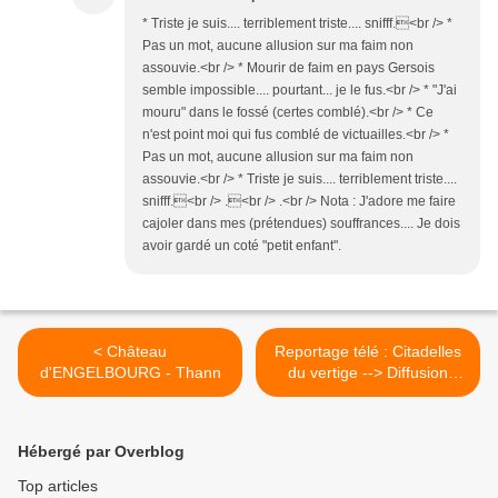
* Triste je suis.... terriblement triste.... snifff.<br /> *
Pas un mot, aucune allusion sur ma faim non
assouvie.<br /> * Mourir de faim en pays Gersois
semble impossible.... pourtant... je le fus.<br /> * "J'ai
mouru" dans le fossé (certes comblé).<br /> * Ce
n'est point moi qui fus comblé de victuailles.<br /> *
Pas un mot, aucune allusion sur ma faim non
assouvie.<br /> * Triste je suis.... terriblement triste....
snifff.<br /> .<br /> .<br /> Nota : J'adore me faire
cajoler dans mes (prétendues) souffrances.... Je dois
avoir gardé un coté "petit enfant".
< Château
Reportage télé : Citadelles
d'ENGELBOURG - Thann
du vertige --> Diffusion
reportée >
Hébergé par Overblog
Top articles