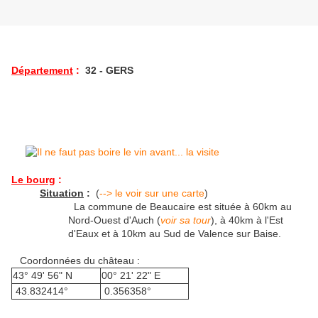
Département
:
32 - GERS
Le bourg
:
Situation
:
(
--> le voir sur une carte
)
La commune de Beaucaire est située à 60km au
Nord-Ouest d'Auch (
voir sa tour
), à 40km à l'Est
d'Eaux et à 10km au Sud de Valence sur Baise.
Coordonnées du château :
43° 49' 56" N
00° 21' 22" E
43.832414°
0.356358°