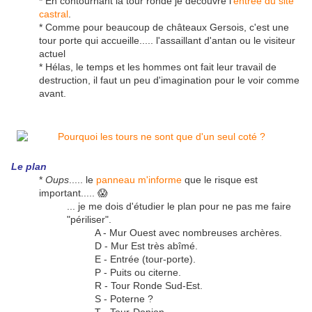
* En contournant la tour ronde je découvre l'
entrée du site
castral
.
* Comme pour beaucoup de châteaux Gersois, c'est une
tour porte qui accueille..... l'assaillant d'antan ou le visiteur
actuel
* Hélas, le temps et les hommes ont fait leur travail de
destruction, il faut un peu d'imagination pour le voir comme
avant.
Le plan
*
Oups
..... le
panneau m'informe
que le risque est
important..... 😱
... je me dois d'étudier le plan pour ne pas me faire
"périliser".
A - Mur Ouest avec nombreuses archères.
D - Mur Est très abîmé.
E - Entrée (tour-porte).
P - Puits ou citerne.
R - Tour Ronde Sud-Est.
S - Poterne ?