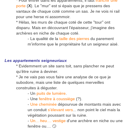
* Pour entrer dans les appartements, il faut
franchir une
porte
(
X
). Le "mur" est si épais que je pressens des
vantaux de chaque coté comme un sas. Je ne vois ni rail
pour une herse ni assommoir.
* Hélas, les murs de chaque coté de cette "tour" ont
disparu. Mais en découvrant l'épaisseur, j'imagine des
archères en niche de chaque coté.
- La qualité de la
taille des pierres
du parement
m'informe que le propriétaire fut un seigneur aisé.
Les appartements seigneuriaux
* Evidemment un site sans toit, sans plancher ne peut
qu'être ruine à deviner.
* Je ne vais pas vous faire une analyse de ce que je
subodore, mais une liste de quelques merveilles
construites à déguster.
- Un
puits de lumière
.
- Une
fenêtre à coussiège
(?).
-
Une cheminée
dépourvue de montants mais avec
un conduit
s'élevant vers
... non point le ciel mais la
végétation poussant sur la ruine.
-
Un...
heu
.... vestige
d'une archère en niche ou une
fenêtre ou.... 🙄