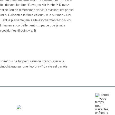
selles doivent tomber ! Ravages <br /> <br /> D evez
est ce lieu en dimensions.<br /> R avissant est par sa
<br /> G risantes latrines et leur « vue sur mer » !<br
T ant je plaisante, mais site est charmant !<br /> <br
latrines en encorbellement »… parce que je sais
ovid, n’est-il point vrai !)
ire" qui ne fut point celui de François Ier à la
int château sur une ile.<br /> * La vie est parfois