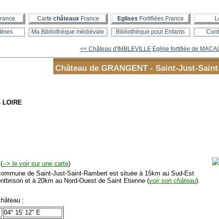
rance
Carte
châteaux
France
Eglises
Fortifiées France
L
tères
Ma Bibliothèque médiévale
Bibliothèque pour Enfants
Cont
<< Château d'IMBLEVILLE
Eglise fortifiée de MACA
Château de GRANGENT - Saint-Just-Sain
- LOIRE
(
--> le voir sur une carte
)
mmune de Saint-Just-Saint-Rambert est située à 15km au Sud-Est
ntbrison et à 20km au Nord-Ouest de Saint Etienne (
voir son château
).
hâteau :
04° 15' 12" E