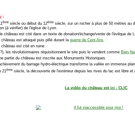
u
:
ème
ème
11
siècle ou début du 12
siècle, sur un rocher à plus de 50 mètres au d
on (
à vérifier
) de l'église de Lyon.
 le château est cité dans un texte de donation/échange/vente de l'évêque de 
 château est attaqué puis pillé durant la
guerre de Cent Ans
.
 château est cité en ruine.
?), les révolutionnaires réquisitionnent le site puis le vendent comme
Bien Na
ne partie du château est inscrite aux Monuments Historiques.
'achèvement du barrage hydro-électrique transforme la vallée en immense plan 
ème
u 21
siècle, la découverte de l'extérieur depuis les rives du lac est libre et 
La vidéo du château est ici - CLIC