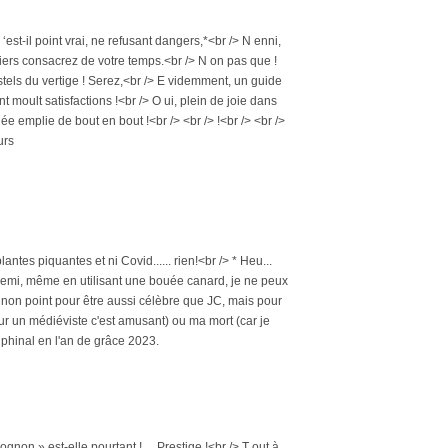
‘est-il point vrai, ne refusant dangers,*<br /> N enni,
utiers consacrez de votre temps.<br /> N on pas que !
tels du vertige ! Serez,<br /> E videmment, un guide
 moult satisfactions !<br /> O ui, plein de joie dans
ée emplie de bout en bout !<br /> <br /> !<br /> <br />
urs
tes piquantes et ni Covid...... rien!<br /> * Heu...
n ennemi, même en utilisant une bouée canard, je ne peux
", non point pour être aussi célèbre que JC, mais pour
ur un médiéviste c'est amusant) ou ma mort (car je
phinal en l'an de grâce 2023.
gnon » est-elle pourtant !… Prestige !<br /> T out à