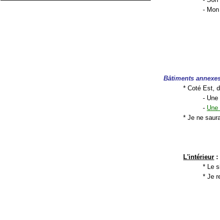
- Mon 
Bâtiments annexe
* Coté Est, 
- Une
-
Une 
* Je ne saura
L'intérieur
:
* Le s
* Je r