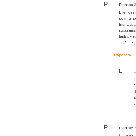
P
Pierrote
B ien des 
pour ruine
Bientôt da
passionné 
toutes vos
* réf. aux 
Répondre
L
L
*
r
l
a
v
P
Pierrote
C omme je 