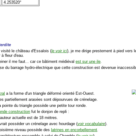
4.253520°
terdite
 visité le château d'Essalois (
le voir ici
), je me dirige prestement à pied vers 
 à fleur d'eau.
reiner il me faut... car ce bâtiment médiéval
est sur une ile
.
use du barrage hydro-électrique que cette construction est devenue inaccessi
ral
a la forme d'un triangle déformé orienté Est-Ouest.
nes partiellement arasées sont dépourvues de crénelage.
la pointe du triangle possède une petite tour ronde.
ronde construction
fut le donjon de repli :
auteur actuelle est de 18 mètres.
evrait posséder un crénelage avec hourdage (
voir vocabulaire
).
troisième niveau possède des
latrines en encorbellement
.
 architecture ressemble à celui de Chamble (
le voir ici
).