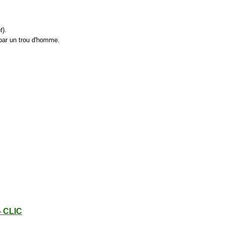
t
).
 par un trou d'homme.
- CLIC