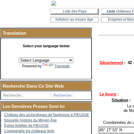
Liste des Pays
Liste
châteaux F
Initiation au moyen âge
Enigmes et Mys
Translation
Select your language below
Département
:
42 
Powered by
Translate
Recherche Dans Ce Site Web
Le bourg
:
Situation
:
La co
Les Dernières Proses Sont Ici
de Mo
Château des archevêques de Narbonne à PIEUSSE
Nouvelle Histoire du Moyen Âge
Coordonnées du c
Église fortifiée de PIEUSSE
45° 27' 53" N
Comprendre les châteaux forts