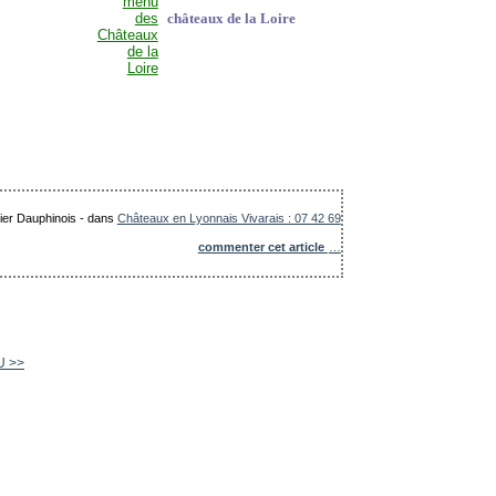
châteaux de la Loire
lier Dauphinois
-
dans
Châteaux en Lyonnais Vivarais : 07 42 69
commenter cet article
…
U >>