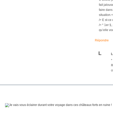
fait jalou
faire dans
situation.
/> E st-ce
/> * 1er §
qu’elle vo
Répondre
L
L
*
R
c