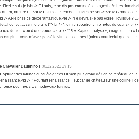
se d’icelle suis-je !<br /> E t puis, je ne dis pas comme à la plage<br /> L es damoi
 canard, armuré !… <br /> E st mon intermède ici terminé.<br /> <br /> G randiose n’
<br /> A i-je prisé ce décor fantastique.<br /> N e devrais-je pas écrire : idyllique ? …
 détail qui sut aussi me plaire !**<br /> N e m’en voudront mie hôtes de céans.<br /> 
, photo du lien « ou d’une bouée ».<br /> ** § « Rapide analyse », image du lien « 
us ont plu… vous m’avez passé le virus des latrines ! (mieux vaut icelui que celui du c
e Chevalier Dauphinois
30/12/2021 19:15
 Capturer des latrines aussi éloignées fut mon plus grand défi en ce "château de la Lo
enaissance.<br /> * Pourtant renaissance il eut car de château sur une colline il dev
urieuse pour nos sites médiévaux fortifiés.