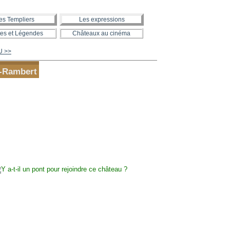
es Templiers
Les expressions
es et Légendes
Châteaux au cinéma
U >>
t-Rambert