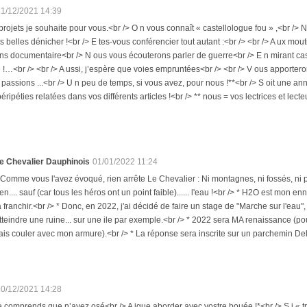
31/12/2021 14:39
projets je souhaite pour vous.<br /> O n vous connaît « castellologue fou » ,<br /> N 
s belles dénicher !<br /> E tes-vous conférencier tout autant :<br /> <br /> A ux mo
ns documentaire<br /> N ous vous écouterons parler de guerre<br /> E n mirant cas
!…<br /> <br /> A ussi, j’espère que voies empruntées<br /> <br /> V ous apporteront
 passions ...<br /> U n peu de temps, si vous avez, pour nous !**<br /> S oit une ann
péripéties relatées dans vos différents articles !<br /> ** nous = vos lectrices et lecte
e Chevalier Dauphinois
01/01/2022 11:24
 Comme vous l'avez évoqué, rien arrête Le Chevalier : Ni montagnes, ni fossés, ni plan
ien.... sauf (car tous les héros ont un point faible)...... l'eau !<br /> * H2O est mo
a franchir.<br /> * Donc, en 2022, j'ai décidé de faire un stage de "Marche sur l'eau
tteindre une ruine... sur une ile par exemple.<br /> * 2022 sera MA renaissance (po
ais couler avec mon armure).<br /> * La réponse sera inscrite sur un parchemin Del
30/12/2021 14:28
comprends que n’ayez osé<br /> A igue aborder avec vostre bouée !*<br /> S i « tro