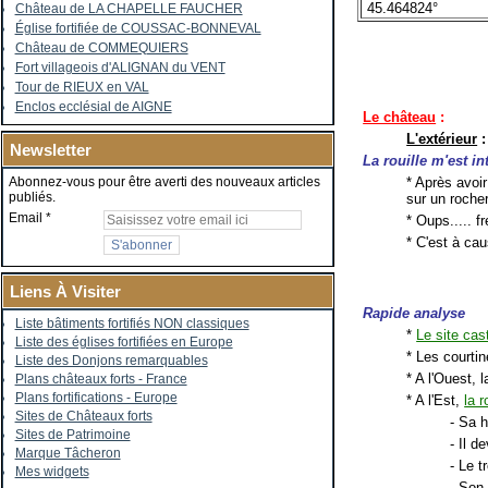
45.464824°
Château de LA CHAPELLE FAUCHER
Église fortifiée de COUSSAC-BONNEVAL
Château de COMMEQUIERS
Fort villageois d'ALIGNAN du VENT
Tour de RIEUX en VAL
Enclos ecclésial de AIGNE
Le château
:
L'extérieur
:
Newsletter
La rouille m'est in
* Après avoir
Abonnez-vous pour être averti des nouveaux articles
publiés.
sur un rocher
Email
* Oups..... f
* C'est à ca
Liens À Visiter
Rapide analyse
Liste bâtiments fortifiés NON classiques
*
Le site cast
Liste des églises fortifiées en Europe
* Les courti
Liste des Donjons remarquables
* A l'Ouest, 
Plans châteaux forts - France
Plans fortifications - Europe
* A l'Est,
la 
Sites de Châteaux forts
- Sa h
Sites de Patrimoine
- Il d
Marque Tâcheron
- Le 
Mes widgets
- Son