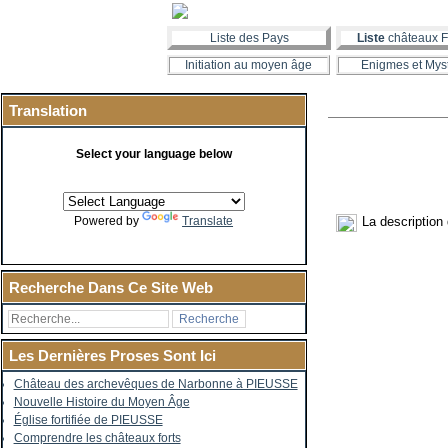
Liste des Pays
Liste
châteaux F
Initiation au moyen âge
Enigmes et Mys
Translation
Select your language below
La description
Powered by
Translate
Recherche Dans Ce Site Web
Les Dernières Proses Sont Ici
Château des archevêques de Narbonne à PIEUSSE
Nouvelle Histoire du Moyen Âge
Église fortifiée de PIEUSSE
Comprendre les châteaux forts