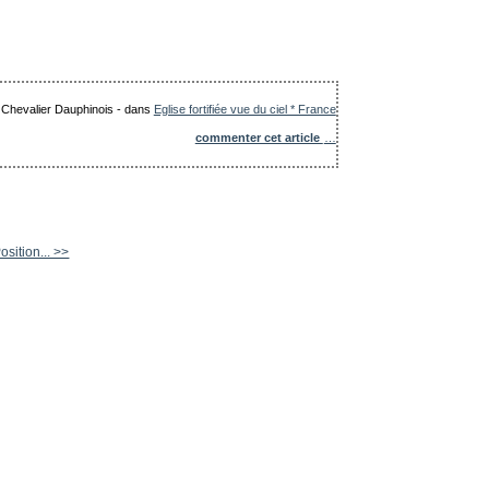
e Chevalier Dauphinois
-
dans
Eglise fortifiée vue du ciel * France
commenter cet article
…
sition... >>