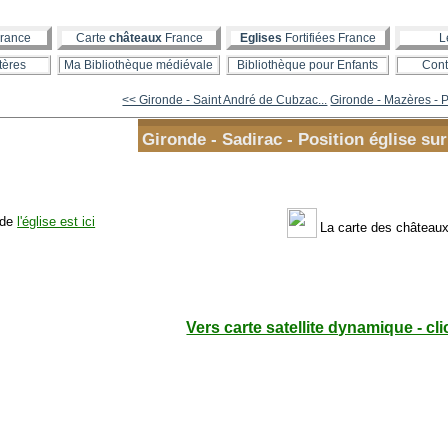
rance
Carte
châteaux
France
Eglises
Fortifiées France
L
tères
Ma Bibliothèque médiévale
Bibliothèque pour Enfants
Cont
<< Gironde - Saint André de Cubzac...
Gironde - Mazères - Po
Gironde - Sadirac - Position église sur
 de
l'église est ici
La carte des château
Vers carte satellite dynamique - cli