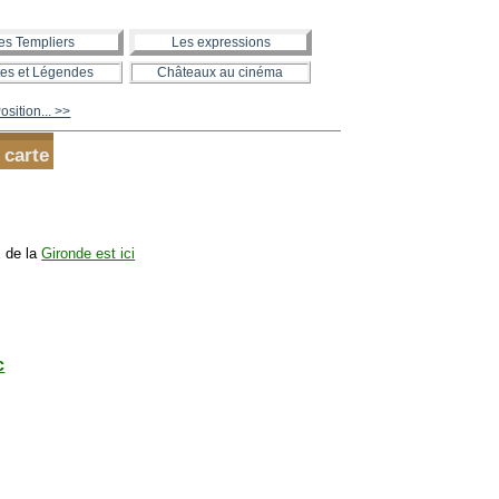
es Templiers
Les expressions
es et Légendes
Châteaux au cinéma
sition... >>
 carte
x de la
Gironde est ici
c