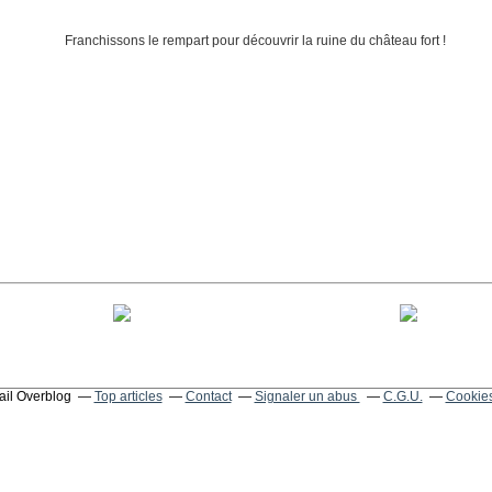
tail Overblog
Top articles
Contact
Signaler un abus
C.G.U.
Cookies