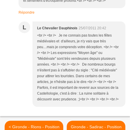
et sentiment d'ecroquerie profond.<br /> <br /> <br />
Répondre
L
Le Chevalier Dauphinois
25/07/2011 20:42
<br /> <br /> Je ne connais pas toutes les fêtes
médiévales et d'ailleurs, je n'y vais que très
peu....mais je comprends votre déception. <br /> <br
/> <br /> Les expressions "Moyen âge" ou
"Médiévale" sont très vendeuses depuis plusieurs
années. <br /> <br /> <br /> De nombreux bourgs
n'ésitent pas à s'affubler du sigle : "Cité médiévale"
pour attirer les touristes. Dans certains de mes
articles, je n'hésite pas à le dire.<br /> <br /> <br />
Parfois, il est important de revenir aux sources de la
Castellologie, c'est à dire : La ruine solitaire à
découvrir avec prudence. ;)<br /> <br /> <br /> <br />
< Gironde - Rions - Position
Gironde - Sadirac - Position