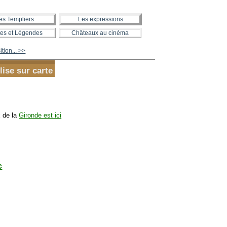
es Templiers
Les expressions
es et Légendes
Châteaux au cinéma
tion... >>
lise sur carte
x de la
Gironde est ici
c