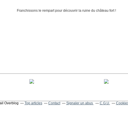
tail Overblog
Top articles
Contact
Signaler un abus
C.G.U.
Cookies