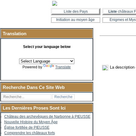
Liste des Pays
Liste
châteaux F
Initiation au moyen âge
Enigmes et Mys
Translation
Select your language below
La description
Powered by
Translate
Recherche Dans Ce Site Web
Les Dernières Proses Sont Ici
Château des archevêques de Narbonne à PIEUSSE
Nouvelle Histoire du Moyen Âge
Église fortifiée de PIEUSSE
Comprendre les châteaux forts