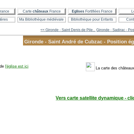
rance
Carte
châteaux
France
Eglises
Fortifiées France
L
tères
Ma Bibliothèque médiévale
Bibliothèque pour Enfants
Cont
<< Gironde - Saint Denis de Pile...
Gironde - Sadirac - Posi
Gironde - Saint André de Cubzac - Position ég
 de
l'église est ici
La carte des château
Vers carte satellite dynamique - cli