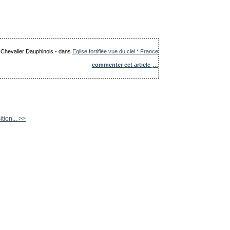
e Chevalier Dauphinois
-
dans
Eglise fortifiée vue du ciel * France
commenter cet article
…
tion... >>