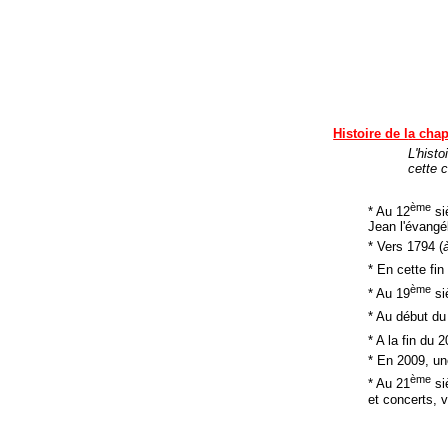
Histoire de l
a chap
L'histo
cette c
ème
* Au 12
si
Jean l'évangél
* Vers 1794 (
* En cette fin
ème
* Au 19
si
* Au début du
* A la fin du 2
* En 2009, un
ème
* Au 21
siè
et concerts, v