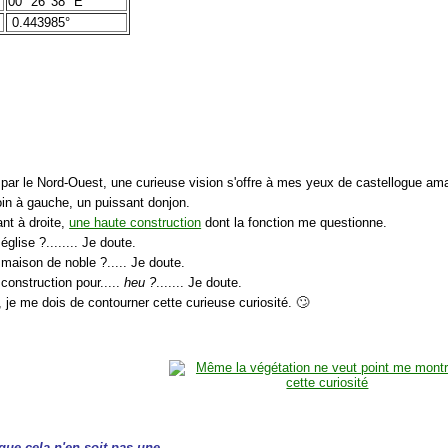
00° 26' 38" E
0.443985°
:
t par le Nord-Ouest, une curieuse vision s'offre à mes yeux de castellogue ama
oin à gauche, un puissant donjon.
nt à droite,
une haute construction
dont la fonction me questionne.
église ?........ Je doute.
 maison de noble ?..... Je doute.
construction pour.....
heu ?
....... Je doute.
 je me dois de contourner cette curieuse curiosité. 🙄
 que cela n'en soit pas une