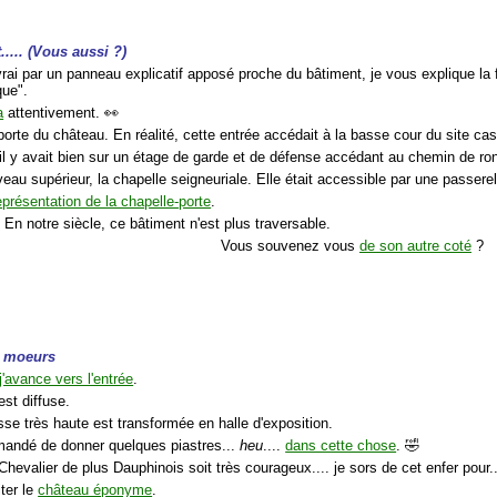
.... (Vous aussi ?)
 vrai par un panneau explicatif apposé proche du bâtiment, je vous explique la
que".
a
attentivement. 👀
 porte du château. En réalité, cette entrée accédait à la basse cour du site cast
il y avait bien sur un étage de garde et de défense accédant au chemin de ro
veau supérieur, la chapelle seigneuriale. Elle était accessible par une passerel
eprésentation de la chapelle-porte
.
 En notre siècle, ce bâtiment n'est plus traversable.
Vous souvenez vous
de son autre coté
?
e moeurs
j'avance vers l'entrée
.
est diffuse.
sse très haute est transformée en halle d'exposition.
emandé de donner quelques piastres...
heu
....
dans cette chose
. 🤣
Chevalier de plus Dauphinois soit très courageux.... je sors de cet enfer pour..
iter le
château éponyme
.