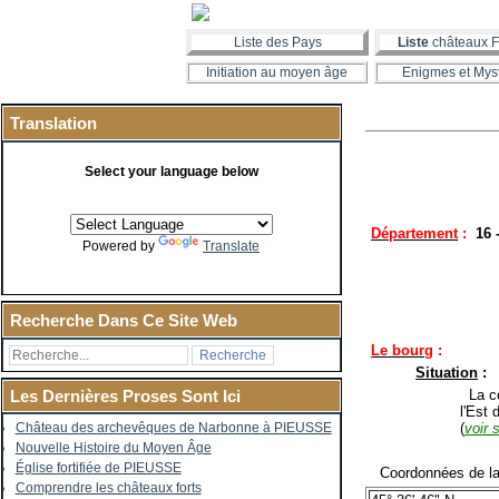
Liste des Pays
Liste
châteaux F
Initiation au moyen âge
Enigmes et Mys
Translation
Select your language below
Département
:
16
Powered by
Translate
Recherche Dans Ce Site Web
Le bourg
:
Situation
:
La co
Les Dernières Proses Sont Ici
l'Est
(
voir 
Château des archevêques de Narbonne à PIEUSSE
Nouvelle Histoire du Moyen Âge
Église fortifiée de PIEUSSE
Coordonnées de la 
Comprendre les châteaux forts