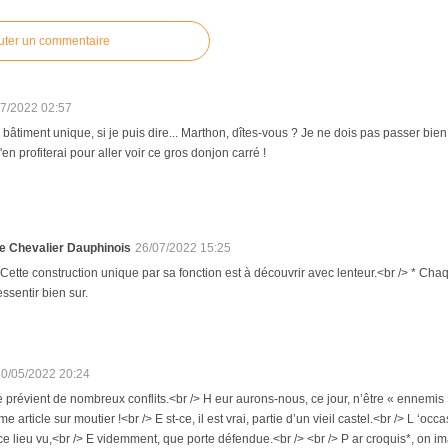
uter un commentaire
07/2022 02:57
bâtiment unique, si je puis dire... Marthon, dîtes-vous ? Je ne dois pas passer bie
'en profiterai pour aller voir ce gros donjon carré !
e Chevalier Dauphinois
26/07/2022 15:25
 Cette construction unique par sa fonction est à découvrir avec lenteur.<br /> * Chaqu
essentir bien sur.
10/05/2022 20:24
e prévient de nombreux conflits.<br /> H eur aurons-nous, ce jour, n’être « ennemis 
e article sur moutier !<br /> E st-ce, il est vrai, partie d’un vieil castel.<br /> L ‘oc
 ce lieu vu,<br /> E videmment, que porte défendue.<br /> <br /> P ar croquis*, on i