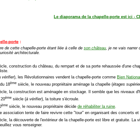
Le diaporama de la chapelle-porte est ici - 
elle
-porte
:
ire de cette chapelle-porte étant liée à celle de
son château
, je ne vais narrer
uriosité architecturale.
ècle, construction du château, du rempart et de sa porte rehaussée d'une chap
iste.
à vérifier
), les Révolutionnaires vendent la chapelle-porte comme
Bien Nationa
ème
 du 18
siècle, le nouveau propriétaire aménage la chapelle (
étages supérie
ècle, la construction est aménagée en stockage. Il semble que les niveaux d'ha
ème
 20
siècle (
à vérifier
), la toiture s'écroule.
ème
0
siècle, le nouveau propriétaire décide
de réhabiliter la ruine
.
e association tente de faire revivre cette "tour" en organisant des concerts e
cle, la découverte de l'extérieur de la chapelle-porte est libre et gratuite. La v
euillez vous renseigner.