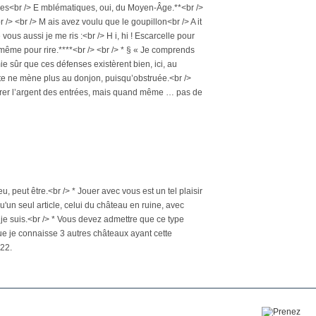
ages<br /> E mblématiques, oui, du Moyen-Âge.**<br />
 /> <br /> M ais avez voulu que le goupillon<br /> A it
 vous aussi je me ris :<br /> H i, hi ! Escarcelle pour
, même pour rire.****<br /> <br /> * § « Je comprends
ie sûr que ces défenses existèrent bien, ici, au
porte ne mène plus au donjon, puisqu’obstruée.<br />
cupérer l’argent des entrées, mais quand même … pas de
 peu, peut être.<br /> * Jouer avec vous est un tel plaisir
 qu'un seul article, celui du château en ruine, avec
 je suis.<br /> * Vous devez admettre que ce type
que je connaisse 3 autres châteaux ayant cette
022.