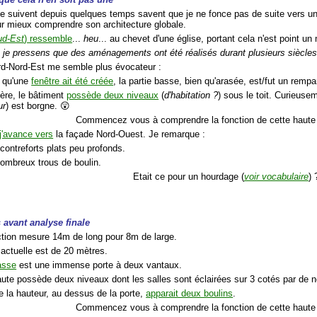
e suivent depuis quelques temps savent que je ne fonce pas de suite vers un 
ur mieux comprendre son architecture globale.
ud-Est
) ressemble
...
heu
... au chevet d'une église, portant cela n'est point un 
: je pressens que des aménagements ont été réalisés durant plusieurs siècles
rd-Nord-Est me semble plus évocateur :
n qu'une
fenêtre ait été créée
, la partie basse, bien qu'arasée, est/fut un rempa
ière, le bâtiment
possède deux niveaux
(
d'habitation ?
) sous le toit. Curieusem
ur
) est borgne. 😲
Commencez vous à comprendre la fonction de cette haute 
j'avance vers
la façade Nord-Ouest. Je remarque :
contreforts plats peu profonds.
nombreux trous de boulin.
Etait ce pour un hourdage (
voir vocabulaire
) 
avant analyse finale
ction mesure 14m de long pour 8m de large.
 actuelle est de 20 mètres.
asse
est une immense porte à deux vantaux.
haute possède deux niveaux dont les salles sont éclairées sur 3 cotés par de
e la hauteur, au dessus de la porte,
apparait deux boulins
.
Commencez vous à comprendre la fonction de cette haute 