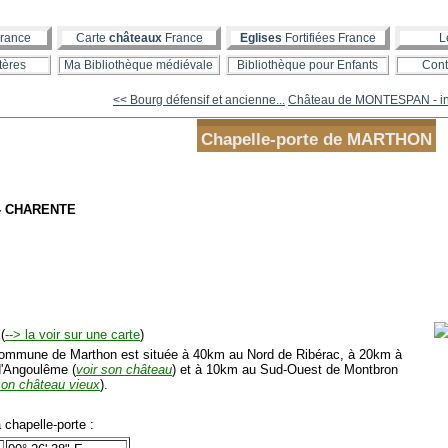
rance
Carte
châteaux
France
Eglises
Fortifiées France
L
tères
Ma Bibliothèque médiévale
Bibliothèque pour Enfants
Cont
<< Bourg défensif et ancienne...
Château de MONTESPAN - int
Chapelle-porte de MARTHON
 - CHARENTE
(
--> la voir sur une carte
)
mmune de Marthon est située à 40km au Nord de Ribérac, à 20km à
 d'Angoulême (
voir son château
) et à 10km au Sud-Ouest de Montbron
son château vieux
).
chapelle-porte :