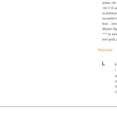
antan.<br 
<br /> D a
la primeur 
recueillir
tout… (vou
Moyen-Âge.
**** je sa
bon goût, 
Répondre
L
L
*
q
c
d
c