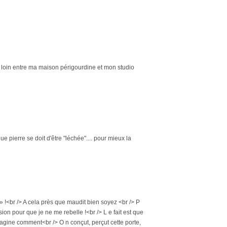
n loin entre ma maison périgourdine et mon studio
e pierre se doit d'être "léchée".... pour mieux la
» !<br /> A cela près que maudit bien soyez <br /> P
casion pour que je ne me rebelle !<br /> L e fait est que
magine comment<br /> O n conçut, perçut cette porte,