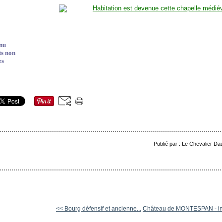
nu
ts non
es
Publié par : Le Chevalier Da
<< Bourg défensif et ancienne...
Château de MONTESPAN - int