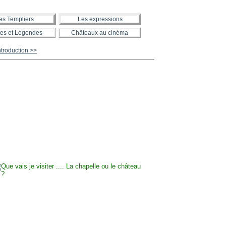
es Templiers
Les expressions
es et Légendes
Châteaux au cinéma
roduction >>