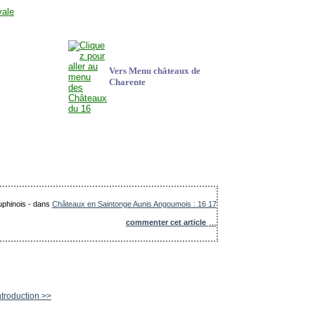
Vers Menu châteaux de
Charente
uphinois
-
dans
Châteaux en Saintonge Aunis Angoumois : 16 17
commenter cet article
…
roduction >>