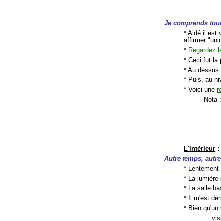
Je comprends tout.
* Aidé il est
affirmer "uni
*
Regardez l
* Ceci fut la
* Au dessus 
* Puis, au ni
* Voici une
r
Nota :
L'intérieur
:
Autre temps, autr
* Lentement
* La lumière 
* La salle ba
* Il m'est d
* Bien qu'un 
... vis