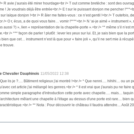
/> R avie j’aurais été mirer hourdage<br /> T out comme bretèche : sont des ouvr
me ! Je voudrais déjà être entrée<br /> E t sur le puissant donjon me pencher !***<br
sur laïque donjon !<br /> R âler me faites-vous : ce n’est gentil !<br /> T outefois, de
<br /> O r, écus, a de quoi vous faire… vomir !****<br /> N ‘ai-je aimé « instrument »
s aussi ?) », lien « représentation de la chapelle-porte ».<br /> ** même s’il n’est m
<br /> *** façon de parler ! plutôt : lever les yeux sur lui. Et, je sais bien que la 
is bien que cet… instrument n’est là que pour « faire joli », qu’il ne sert mie à ré
je trouve.
e Chevalier Dauphinois
11/05/2022 12:38
 Que lis je ?..... Bâtiment religieux j'ai montré !<br /> * Que nenni..... hihihi.... ou un
u'avec cet article j'ai mélangé les genres.<br /> * Il est vrai que j'aurais pu ne faire
omme simple paragraphe d'introduction cette porte avec chapelle..... mais.... taquin
'architecture mêlant une chapelle à l'étage au dessus d'une porte est rare.... bien 
aractéristique.<br /> ** Nota : Pour découvrir le château il faudra attendre.... Août 2