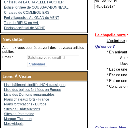
45° 36' 46" N
Château de LA CHAPELLE FAUCHER
45.612917°
Église fortifiée de COUSSAC-BONNEVAL
Château de COMMEQUIERS
Fort villageois d'ALIGNAN du VENT
Tour de RIEUX en VAL
Enclos ecclésial de AIGNE
La c
hapelle
porte
Newsletter
L'extérieur
:
Qu'est ce ?
Abonnez-vous pour être averti des nouveaux articles
publiés.
* En arrivan
Email
- Au l
- Deva
* Est ce une 
* Est ce une
Liens À Visiter
* Est ce une 
Liste bâtiments fortifiés NON classiques
* Conclusion,
Liste des églises fortifiées en Europe
Liste des Donjons remarquables
Plans châteaux forts - France
Plans fortifications - Europe
Sites de Châteaux forts
Sites de Patrimoine
Marque Tâcheron
Mes widgets
Faire le tour, bien