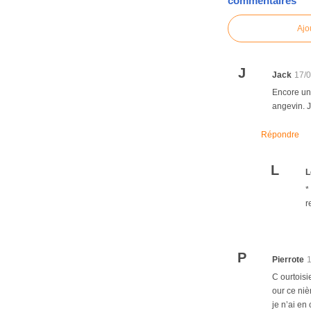
commentaires
Ajo
J
Jack
17/
Encore un 
angevin. J
Répondre
L
L
*
r
P
Pierrote
C ourtoisi
our ce nièm
je n’ai en