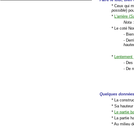
* Ceux qui m
possible
) po
*
L'arrière (
S
Nota 
* Le coté No
- Bie
- Derr
haute
*
Lentement 
- Des 
- De 
Quelques données 
* La constru
* Sa hauteur
*
Le partie b
* La partie 
* Au milieu d