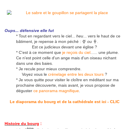
Oups... défensive elle fut
* Tout en regardant vers le ciel...
heu
... vers le haut de ce
bâtiment, je repense à mon péché : 🍨
ou
🍦.
Est ce judicieux devant une église ?
* C'est à ce moment que
je reçois du ciel
...... une plume.
Ce n'est point celle d'un ange mais d'un oiseau nichant
dans une des baies.
* Je recule pour mieux comprendre.
Voyez vous le
crénelage entre les deux tours
?
* Je vous quitte pour visiter le cloître en méditant sur ma
prochaine découverte, mais avant, je vous propose de
déguster
ce panorama magnifique
.
Le diaporama du bourg et de la cathédrale est ici - CLIC
Histoire du bourg
:
ème