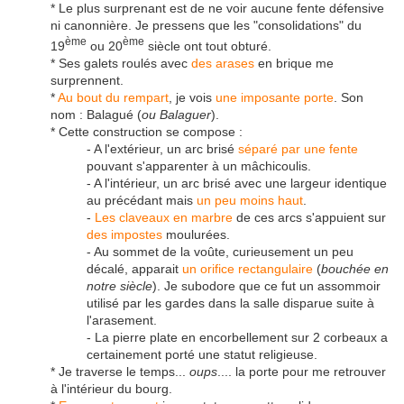
* Le plus surprenant est de ne voir aucune fente défensive
ni canonnière. Je pressens que les "consolidations" du
ème
ème
19
ou 20
siècle ont tout obturé.
* Ses galets roulés avec
des arases
en brique me
surprennent.
*
Au bout du rempart
, je vois
une imposante porte
. Son
nom : Balagué (
ou Balaguer
).
* Cette construction se compose :
- A l'extérieur, un arc brisé
séparé par une fente
pouvant s'apparenter à un mâchicoulis.
- A l'intérieur, un arc brisé avec une largeur identique
au précédant mais
un peu moins haut
.
-
Les claveaux en marbre
de ces arcs s'appuient sur
des impostes
moulurées.
- Au sommet de la voûte, curieusement un peu
décalé, apparait
un orifice rectangulaire
(
bouchée en
notre siècle
). Je subodore que ce fut un assommoir
utilisé par les gardes dans la salle disparue suite à
l'arasement.
- La pierre plate en encorbellement sur 2 corbeaux a
certainement porté une statut religieuse.
* Je traverse le temps...
oups
.... la porte pour me retrouver
à l'intérieur du bourg.