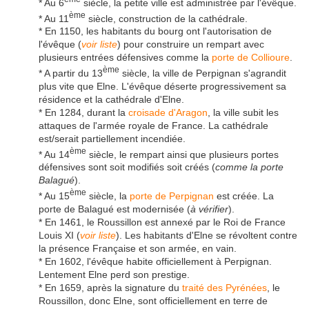
* Au 6
siècle, la petite ville est administrée par l'évêque.
ème
* Au 11
siècle, construction de la cathédrale.
* En 1150, les habitants du bourg ont l'autorisation de
l'évêque (
voir liste
) pour construire un rempart avec
plusieurs entrées défensives comme la
porte de Collioure
.
ème
* A partir du 13
siècle, la ville de Perpignan s'agrandit
plus vite que Elne. L'évêque déserte progressivement sa
résidence et la cathédrale d'Elne.
* En 1284, durant la
croisade d'Aragon
, la ville subit les
attaques de l'armée royale de France. La cathédrale
est/serait partiellement incendiée.
ème
* Au 14
siècle, le rempart ainsi que plusieurs portes
défensives sont soit modifiés soit créés (
comme la porte
Balagué
).
ème
* Au 15
siècle, la
porte de Perpignan
est créée. La
porte de Balagué est modernisée (
à vérifier
).
* En 1461, le Roussillon est annexé par le Roi de France
Louis XI (
voir liste
). Les habitants d'Elne se révoltent contre
la présence Française et son armée, en vain.
* En 1602, l'évêque habite officiellement à Perpignan.
Lentement Elne perd son prestige.
* En 1659, après la signature du
traité des Pyrénées
, le
Roussillon, donc Elne, sont officiellement en terre de