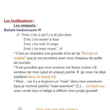
Les fortifications
:
Les remparts
:
Balade
fredonnante
🎼
🎶
"Errer, c'est ce qu'il y a de plus beau
Errer, c'est monter si haut
Errer, c'est voler le temps
🎶
Errer, c'est rester vivant."
* C'est en chantant une parodie d'un air de "
Roméo et
Juliette
" que je me promène avec mon chapeau de paille
de touriste.
* Il est possible que mon errance me fasse croiser LE
vendeur de mon (
seul et unique
) péché 🍦 (
je vous l'ai déjà
expliqué
dans ce bourg ici
).
* Mais...
car il y a toujours un "mais" dans mes aventures
(que je nomme parfois "mais aventure"
🙄
)
....
un haut mur
avec ronde tour m'oblige à différer mon projet gustatif.