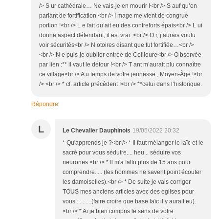
/> S ur cathédrale… Ne vais-je en mourir !<br /> S auf qu’en
parlant de fortification <br /> I mage me vient de congrue
portion !<br /> L e fait qu’ait eu des contreforts épais<br /> L ui
donne aspect défendant, il est vrai. <br /> O r, j’aurais voulu
voir sécurités<br /> N otoires disant que fut fortifiée…<br />
<br /> N e puis-je oublier entrée de Collioure<br /> O bservée
par lien :** il vaut le détour !<br /> T ant m’aurait plu connaître
ce village<br /> A u temps de votre jeunesse , Moyen-Âge !<br
/> <br /> * cf. article précédent !<br /> **celui dans l’historique.
Répondre
L
Le Chevalier Dauphinois
19/05/2022 20:32
* Qu'apprends je ?<br /> * Il faut mélanger le laïc et le
sacré pour vous séduire.... heu... séduire vos
neurones.<br /> * Il m'a fallu plus de 15 ans pour
comprendre..... (les hommes ne savent point écouter
les damoiselles).<br /> * De suite je vais corriger
TOUS mes anciens articles avec des églises pour
vous...........(faire croire que base laïc il y aurait eu).
<br /> * Ai je bien compris le sens de votre