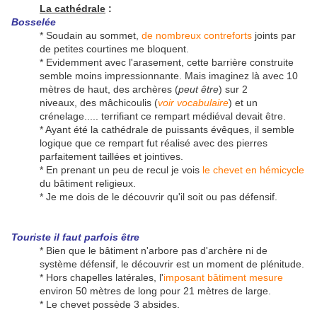
La cathédrale
:
Bosselée
* Soudain au sommet,
de nombreux contreforts
joints par
de petites courtines me bloquent.
* Evidemment avec l'arasement, cette barrière construite
semble moins impressionnante. Mais imaginez là avec 10
mètres de haut, des archères (
peut être
) sur 2
niveaux, des mâchicoulis (
voir vocabulaire
) et un
crénelage..... terrifiant ce rempart médiéval devait être.
* Ayant été la cathédrale de puissants évêques, il semble
logique que ce rempart fut réalisé avec des pierres
parfaitement taillées et jointives.
* En prenant un peu de recul je vois
le chevet en hémicycle
du bâtiment religieux.
* Je me dois de le découvrir qu'il soit ou pas défensif.
Touriste il faut parfois être
* Bien que le bâtiment n'arbore pas d'archère ni de
système défensif, le découvrir est un moment de plénitude.
* Hors chapelles latérales, l'
imposant bâtiment mesure
environ 50 mètres de long pour 21 mètres de large.
* Le chevet possède 3 absides.