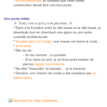
*
En me retournant
je constate que cette solide
construction devait être une tour-porte.
Une
porte
hâlée
🎶
🎶
"Errer, c'est ce qu'il y a de plus beau.
* Etant à la frontière entre la ville basse et la ville haute, je
déambule tout en cherchant une glace ou une autre
curiosité architecturale.
*
Soudain dans un virage
, une masse me barre la route.
*
Je la toise
.
* Elle me dit :
- Je me nomme : Le portalet.
- Si tu viens en ami, je ne ferai point tomber de
pierres
depuis ma bretèche
.
* Ma tête "heaumée" et baissée.... je la traverse.
* Derrière, son chemin de ronde a été remplacé par
un
balcon fleuri
.