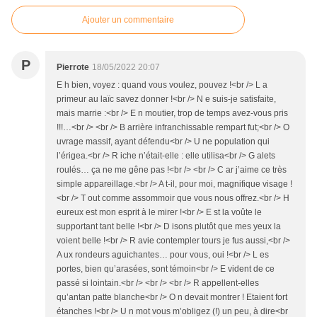
Ajouter un commentaire
P
Pierrote
18/05/2022 20:07
E h bien, voyez : quand vous voulez, pouvez !<br /> L a
primeur au laïc savez donner !<br /> N e suis-je satisfaite,
mais marrie :<br /> E n moutier, trop de temps avez-vous pris
!!!…<br /> <br /> B arrière infranchissable rempart fut;<br /> O
uvrage massif, ayant défendu<br /> U ne population qui
l’érigea.<br /> R iche n’était-elle : elle utilisa<br /> G alets
roulés… ça ne me gêne pas !<br /> <br /> C ar j’aime ce très
simple appareillage.<br /> A t-il, pour moi, magnifique visage !
<br /> T out comme assommoir que vous nous offrez.<br /> H
eureux est mon esprit à le mirer !<br /> E st la voûte le
supportant tant belle !<br /> D isons plutôt que mes yeux la
voient belle !<br /> R avie contempler tours je fus aussi,<br />
A ux rondeurs aguichantes… pour vous, oui !<br /> L es
portes, bien qu’arasées, sont témoin<br /> E vident de ce
passé si lointain.<br /> <br /> <br /> R appellent-elles
qu’antan patte blanche<br /> O n devait montrer ! Etaient fort
étanches !<br /> U n mot vous m’obligez (!) un peu, à dire<br