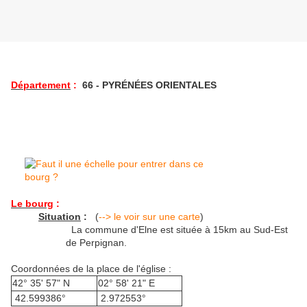
Département
:
66 -
PYRÉNÉES ORIENTALES
Le bourg
:
Situation
:
(
--> le voir sur une carte
)
La commune d'Elne est située à 15km au Sud-Est
de Perpignan.
Coordonnées de la place de l'église :
42° 35' 57" N
02° 58' 21" E
42.599386°
2.972553°