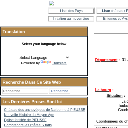
Liste des Pays
Liste
châteaux F
Initiation au moyen âge
Enigmes et Mys
Translation
Select your language below
Département
:
31
Powered by
Translate
Recherche Dans Ce Site Web
Le bourg
:
Situation
:
La co
Les Dernières Proses Sont Ici
Toulo
Gaud
Château des archevêques de Narbonne à PIEUSSE
Nouvelle Histoire du Moyen Âge
Église fortifiée de PIEUSSE
Coordonnées du ch
Comprendre les châteaux forts