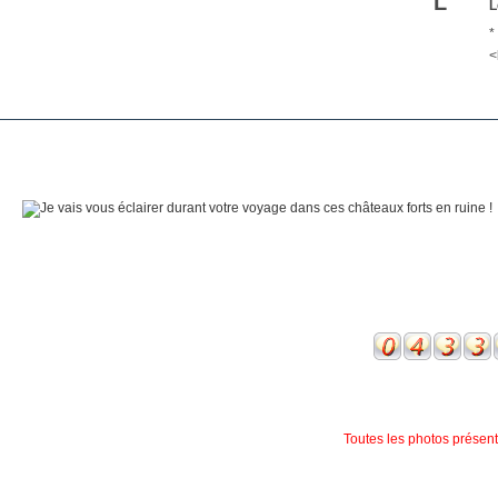
L
L
*
<
Toutes les photos présente