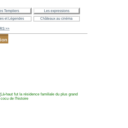
es Templiers
Les expressions
es et Légendes
Châteaux au cinéma
VARS >>
ion