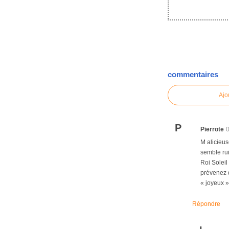
commentaires
Ajo
P
Pierrote
M alicieus
semble rui
Roi Soleil
prévenez q
« joyeux 
Répondre