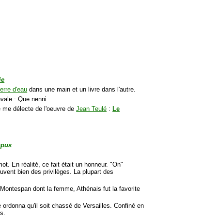
ie
erre d'eau
dans une main et un livre dans l'autre.
vale : Que nenni.
je me délecte de l'oeuvre de
Jean Teulé
:
Le
apus
t. En réalité, ce fait était un honneur. "On"
ouvent bien des privilèges. La plupart des
 Montespan dont la femme, Athénais fut la favorite
rdonna qu'il soit chassé de Versailles. Confiné en
s.