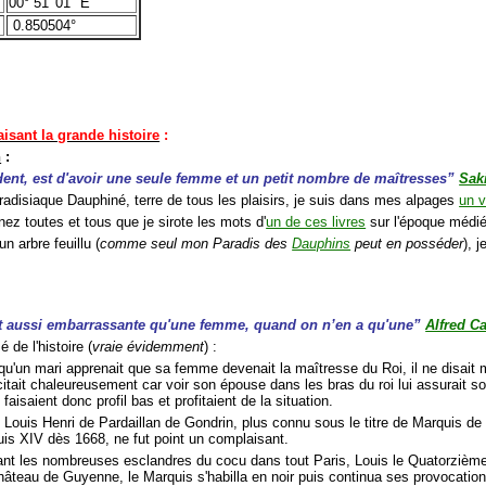
00° 51' 01" E
0.850504°
faisant la grande histoire
:
n
:
dent, est d'avoir une seule femme et un petit nombre de maîtresses”
Sak
adisiaque Dauphiné, terre de tous les plaisirs, je suis dans mes alpages
un v
ez toutes et tous que je sirote les mots d'
un de ces livres
sur l'époque médié
un arbre feuillu (
comme seul mon Paradis des
Dauphins
peut en posséder
), 
t aussi embarrassante qu'une femme, quand on n’en a qu'une”
Alfred C
 de l'histoire (
vraie évidemment
) :
'un mari apprenait que sa femme devenait la maîtresse du Roi, il ne disait mo
icitait chaleureusement car voir son épouse dans les bras du roi lui assurait s
faisaient donc profil bas et profitaient de la situation.
Louis Henri de Pardaillan de Gondrin, plus connu sous le titre de Marquis de
uis XIV dès 1668, ne fut point un complaisant.
t les nombreuses esclandres du cocu dans tout Paris, Louis le Quatorzième o
hâteau de Guyenne, le Marquis s'habilla en noir puis continua ses provocation