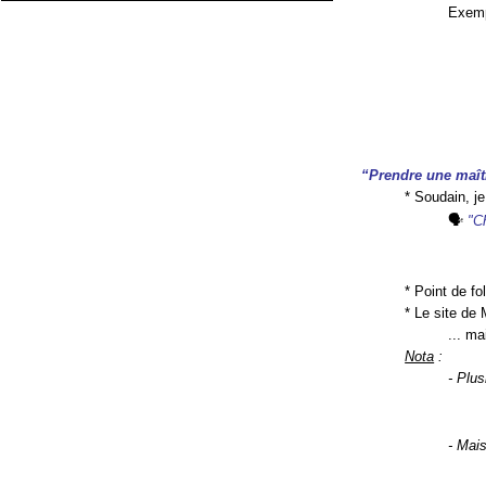
Exemp
“Prendre une maît
* Soudain, j
🗣
"Ch
* Point de fo
* Le site de
... ma
Nota
:
- Plus
- Mai