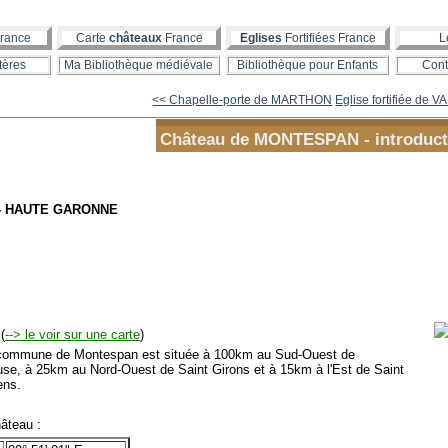
rance
Carte
châteaux
France
Eglises
Fortifiées France
L
tères
Ma Bibliothèque médiévale
Bibliothèque pour Enfants
Cont
<< Chapelle-porte de MARTHON
Eglise fortifiée de 
Château de MONTESPAN - introduct
 - HAUTE GARONNE
(
--> le voir sur une carte
)
mmune de Montespan est située à 100km au Sud-Ouest de
use, à 25km au Nord-Ouest de Saint Girons et à 15km à l'Est de Saint
ens.
âteau :