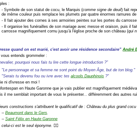
les :
- Symbole de son statut de cocu, le Marquis (
comme signe de deuil
) fait re
de même couleur puis remplace les plumets par quatre énormes ramures de 
- Il fait ajouter des cornes à ses armoiries peintes sur les portes du carrosse
- Il organise les funérailles de son mariage avec messe et oraison, puis il fait
carrosse magnifiquement cornu jusqu’à l'église proche de son château (
qui n
resse quand on est marié, c'est avoir une résidence secondaire”
André 
e vous entends grommeler :
evalier, pourquoi nous fais tu lire cette longue introduction ?"
"Le personnage et sa femme ne sont point du Moyen Âge, but de ton blog."
"Serais tu devenu fou ou ivre avec tes
alcools Dauphinois
?"
lie ni d'ivresse en moi !
 Montespan en Haute Garonne que je vais publier est magnifiquement médiéval
is il me semblait important de vous le présenter... différemment des autres ru
ieurs constructions s'attribuent le qualificatif de : Château du plus grand coc
--
Beaumont dans le Gers
.
--
Saint Félix en Haute Garonne
s celui-ci est le seul éponyme.
💁‍♂️