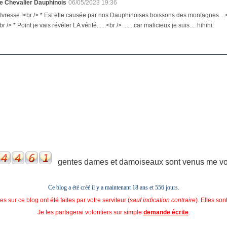
e Chevalier Dauphinois
06/05/2023 19:36
 Ivresse !<br /> * Est elle causée par nos Dauphinoises boissons des montagnes....<br /
br /> * Point je vais révéler LA vérité......<br /> .......car malicieux je suis.... hihihi.
gentes dames et damoiseaux sont venus me voir
Ce blog a été créé il y a maintenant 18 ans et
556 jours.
s sur ce blog ont été faites par votre serviteur (
sauf indication contraire
). Elles so
Je les partagerai volontiers sur simple
demande écrite
.