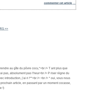
commenter cet article
…
VARS >>
rendre au gîte du pôvre cocu,*<br /> T ant plus que
n’ai pas, absolument pas l’heur<br /> P riser règne du
 introduction, j’ai ri !**<br /> <br /> * oui, vous nous
u prochain article, en passant par un moment cocasse,
e !)