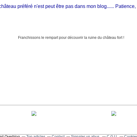
teau préféré n'est peut être pas dans mon blog...... Patience, il es
tail Overblog
Top articles
Contact
Signaler un abus
C.G.U.
Cookies