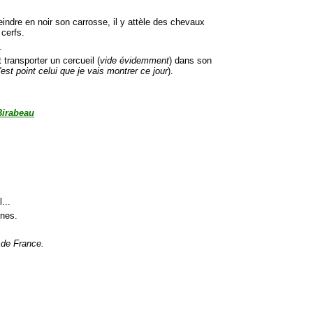
peindre en noir son carrosse, il y attèle des chevaux
cerfs.
.
 transporter un cercueil (
vide évidemment
) dans son
'est point celui que je vais montrer ce jour
).
Birabeau
...
ines.
u de France.