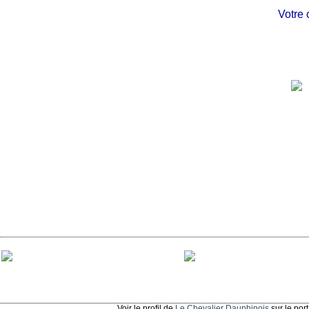
Votre châ
Voir le profil de
Le Chevalier Dauphinois
sur le por