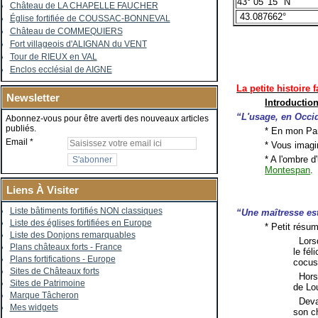
43° 05' 15" N
Château de LA CHAPELLE FAUCHER
43.087662°
Église fortifiée de COUSSAC-BONNEVAL
Château de COMMEQUIERS
Fort villageois d'ALIGNAN du VENT
Tour de RIEUX en VAL
Enclos ecclésial de AIGNE
La petite histoire 
Newsletter
Introductio
“L'usage, en Occi
Abonnez-vous pour être averti des nouveaux articles
publiés.
* En mon Par
Email
* Vous imagin
* A l'ombre d'
Montespan
.
Liens À Visiter
Liste bâtiments fortifiés NON classiques
“Une maîtresse es
Liste des églises fortifiées en Europe
* Petit résumé
Liste des Donjons remarquables
Lorsqu
Plans châteaux forts - France
le fél
Plans fortifications - Europe
cocus 
Sites de Châteaux forts
Hors 
Sites de Patrimoine
de Lo
Marque Tâcheron
Devan
Mes widgets
son c