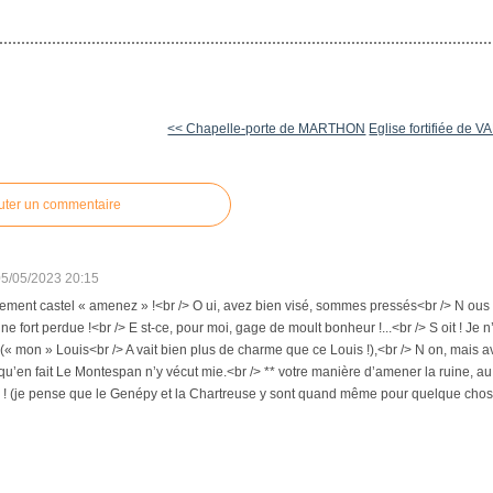
<< Chapelle-porte de MARTHON
Eglise fortifiée de 
uter un commentaire
05/05/2023 20:15
ement castel « amenez » !<br /> O ui, avez bien visé, sommes pressés<br /> N ous 
ne fort perdue !<br /> E st-ce, pour moi, gage de moult bonheur !...<br /> S oit ! Je 
 (« mon » Louis<br /> A vait bien plus de charme que ce Louis !),<br /> N on, mais avec
u’en fait Le Montespan n’y vécut mie.<br /> ** votre manière d’amener la ruine, a
» ! (je pense que le Genépy et la Chartreuse y sont quand même pour quelque chos