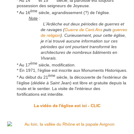
* Au 14
et 15
siècle, la paroisse est toujours
possession des seigneurs de Joyeuse.
ème
* Au 16
siècle, agrandissement (?) de l'église.
Note
:
L'Ardèche eut deux périodes de guerres et
de ravages (
Guerre de Cent Ans
puis
guerres
de religion
). Curieusement, pour cette église,
je n'ai trouvé aucune information sur ces
périodes qui ont pourtant transformé les
architectures de nombreux bâtiments en
Vivarais.
ème
* Au 17
siècle, modification.
* En 1971, l'église est inscrite aux Monuments Historiques.
ème
* Au début du 21
siècle, la découverte de l'extérieur de
l'église (
dédiée à Saint Jean
) est libre et gratuite depuis la
route et le sentier. La visite de l'intérieur des
fortifications est interdite.
La vidéo de l'église est ici - CLIC