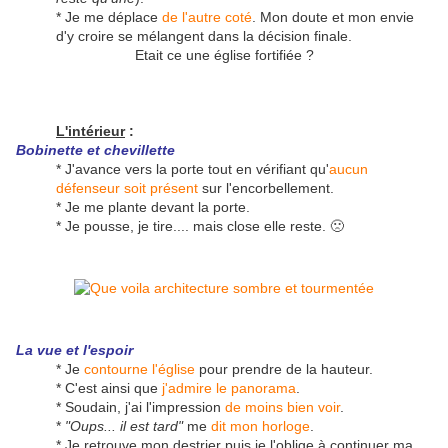
* Je me déplace
de l'autre coté
. Mon doute et mon envie
d'y croire se mélangent dans la décision finale.
Etait ce une église fortifiée ?
L'intérieur
:
Bobinette et chevillette
* J'avance vers la porte tout en vérifiant qu'
aucun
défenseur soit présent
sur l'encorbellement.
* Je me plante devant la porte.
* Je pousse, je tire.... mais close elle reste. 🙁
La vue et l'espoir
* Je
contourne l'église
pour prendre de la hauteur.
* C'est ainsi que
j'admire le panorama
.
* Soudain, j'ai l'impression
de moins bien voir
.
*
"Oups... il est tard"
me
dit mon horloge
.
* Je retrouve mon destrier puis je l'oblige à continuer ma