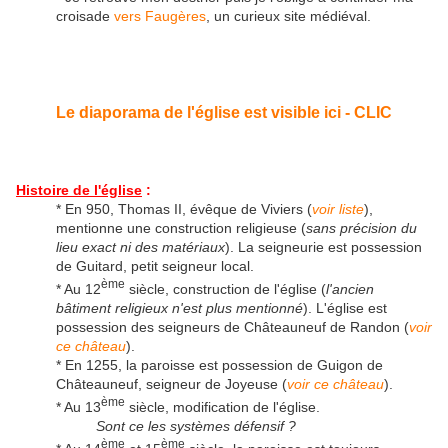
croisade
vers Faugères
, un curieux site médiéval.
Le diaporama de l'église est visible ici - CLIC
Histoire de l'église
:
* En 950, Thomas II, évêque de Viviers (
voir liste
),
mentionne une construction religieuse (
sans précision du
lieu exact ni des matériaux
). La seigneurie est possession
de Guitard, petit seigneur local.
ème
* Au 12
siècle, construction de l'église (
l'ancien
bâtiment religieux n'est plus mentionné
). L'église est
possession des seigneurs de Châteauneuf de Randon (
voir
ce château
).
* En 1255, la paroisse est possession de Guigon de
Châteauneuf, seigneur de Joyeuse (
voir ce château
).
ème
* Au 13
siècle, modification de l'église.
Sont ce les systèmes défensif ?
ème
ème