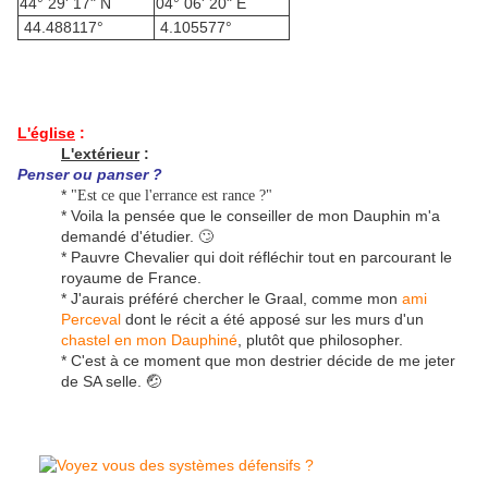
44° 29' 17" N
04° 06' 20" E
44.488117°
4.105577°
L'église
:
L'extérieur
:
Penser ou panser ?
*
"Est ce que l'errance est rance ?"
* Voila la pensée que le conseiller de mon Dauphin m'a
demandé d'étudier. 🙄
* Pauvre Chevalier qui doit réfléchir tout en parcourant le
royaume de France.
* J'aurais préféré chercher le Graal, comme mon
ami
Perceval
dont le récit a été apposé sur les murs d'un
chastel en mon Dauphiné
, plutôt que philosopher.
* C'est à ce moment que mon destrier décide de me jeter
de SA selle. 🤕