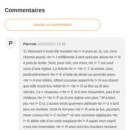
Commentaires
Ajouter un commentaire
P
Pierrote
31/10/2021 13:56
S i étonnant n’avait été moutier,<br /> A urais-je, là, oui, mon
chemin passé.<br /> I ndifférente à tant spéciale allure<br /> N
e puis-je rester. Sont, pour moi, ces murs,<br /> T out sauf
ceux d’une église. La toiture<br /> <br /> J ‘ai aimée, plus
particulièrement.<br /> E st faite de droits ou arrondis pans.
<br /> A insi mêlés, offrent cocasse aspect<br /> N ous disant
que bâti moult fois refait<br /> <br /> D ut être au fil des
siècles. Ce « chapeau »<br /> E st d’une chaumière, pas d’un
château,<br /> <br /> P as d’une église non plus.* M’a bien
plu.<br /> O ui, j’aurais voulu guerriers attributs<br /> U n tant
plus en nombre. Sont-ils fort peu.<br /> R avie je fus, pourtant,
mirer curieux<br /> C locher** et ses consoles atypiques.<br
/> H abille site d’un voile magique<br /> A uquel mon esprit
n’est mie insensible.<br /> R ares sont les moutiers rendant