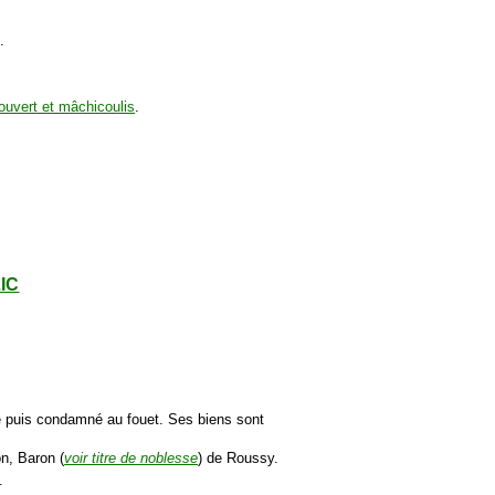
.
uvert et mâchicoulis
.
LIC
êté puis condamné au fouet. Ses biens sont
n, Baron (
voir titre de noblesse
) de Roussy.
.