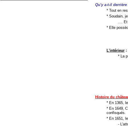
Qu'y a-t-il derrière
* Tout en res
* Soudain, je
.... E
* Elle poss
L'intérieur
:
* La p
Histoire du châtea
* En 1365, le
* En 1649, C
confisqués.
* En 1651, l
- L'at