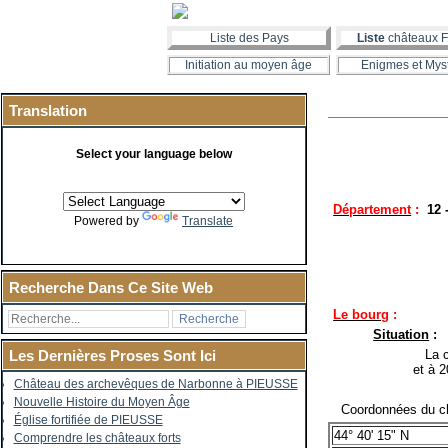
Liste des Pays
Liste
châteaux F
Initiation au moyen âge
Enigmes et Mys
Translation
Select your language below
Département
:
12
Powered by
Translate
Recherche Dans Ce Site Web
Le bourg
:
Situation
:
La co
Les Dernières Proses Sont Ici
et à 
Château des archevêques de Narbonne à PIEUSSE
Nouvelle Histoire du Moyen Âge
Coordonnées du ch
Église fortifiée de PIEUSSE
44° 40' 15" N
Comprendre les châteaux forts