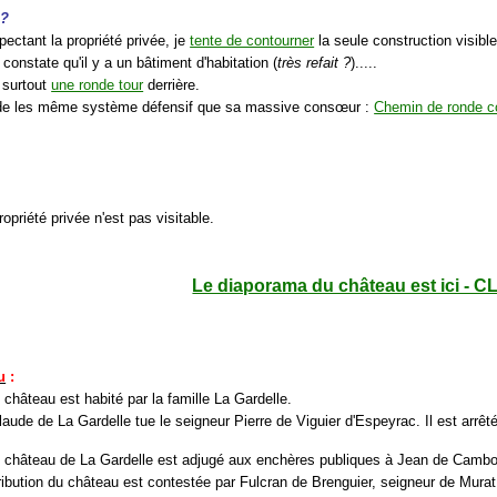
 ?
pectant la propriété privée, je
tente de contourner
la seule construction visible
 constate qu'il y a un bâtiment d'habitation (
très refait ?
).....
t surtout
une ronde tour
derrière.
ède les même système défensif que sa massive consœur :
Chemin de ronde co
ropriété privée n'est pas visitable.
Le diaporama du château est ici - C
u
:
 château est habité par la famille La Gardelle.
laude de La Gardelle tue le seigneur Pierre de Viguier d'Espeyrac. Il est arr
e château de La Gardelle est adjugé aux enchères publiques à Jean de Cambo
tribution du château est contestée par Fulcran de Brenguier, seigneur de Murat