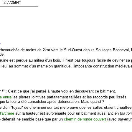
2.772594°
?
chevauchée de moins de 2km vers le Sud-Ouest depuis Soulages Bonneval, le 
de.
ruine est perdue au milieu d'un bois, il n'est pas toujours facile de deviner sa 
 lieu, au sommet d'un mamelon granitique, l'imposante construction médiévale
 !"
: C'est ce que j'ai pensé à haute voix en découvrant ce bâtiment.
e entre
les pierres jointives parfaitement taillées et les raccords peu lissés
que la tour a été consolidée après détérioration. Mais quand ?
e d'un "tuyau" de cheminée sur toit me prouve que les salles étaient chauffée
d'archère
sur la hauteur est surprenante pour un bâtiment aussi ancien (
sa for
 défensif ne semble basé que par un
chemin de ronde couvert
(
avec ouvertur