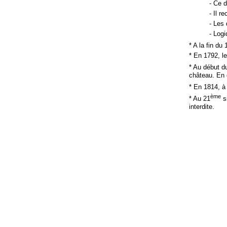
- Ce d
- Il r
- Les
- Logi
* A la fin du 
* En 1792, le
* Au début d
château. En 
* En 1814, à 
ème
* Au 21
si
interdite.