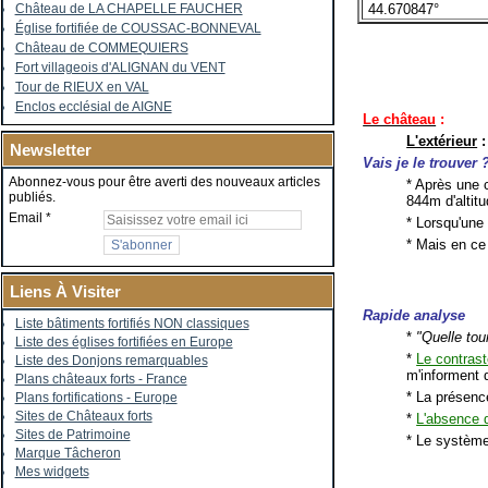
44.670847°
Château de LA CHAPELLE FAUCHER
Église fortifiée de COUSSAC-BONNEVAL
Château de COMMEQUIERS
Fort villageois d'ALIGNAN du VENT
Tour de RIEUX en VAL
Enclos ecclésial de AIGNE
Le château
:
L'extérieur
:
Newsletter
Vais je le trouver 
Abonnez-vous pour être averti des nouveaux articles
* Après une 
publiés.
844m d'altitu
Email
* Lorsqu'une 
* Mais en ce
Liens À Visiter
Rapide analyse
Liste bâtiments fortifiés NON classiques
*
"Quelle tour
Liste des églises fortifiées en Europe
*
Le contrast
Liste des Donjons remarquables
m'informent 
Plans châteaux forts - France
* La présenc
Plans fortifications - Europe
Sites de Châteaux forts
*
L'absence 
Sites de Patrimoine
* Le système
Marque Tâcheron
Mes widgets