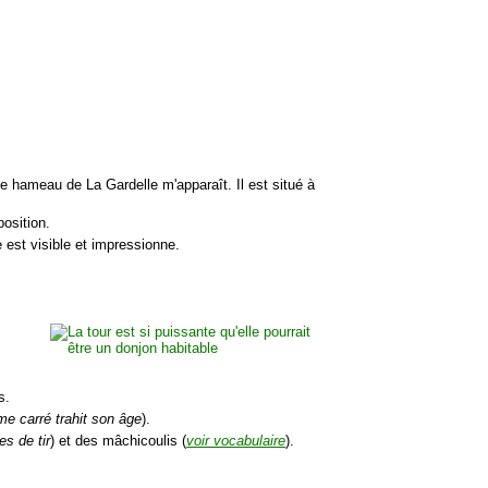
hameau de La Gardelle m'apparaît. Il est situé à
position.
 est visible et impressionne.
s.
me carré trahit son âge
).
es de tir
) et des mâchicoulis (
voir vocabulaire
).