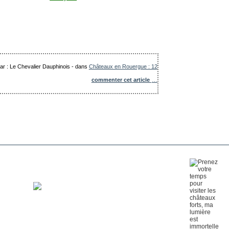
par : Le Chevalier Dauphinois
-
dans
Châteaux en Rouergue : 12
commenter cet article
…