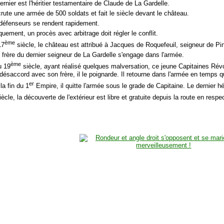
ernier est l'héritier testamentaire de Claude de La Gardelle.
ecrute une armée de 500 soldats et fait le siècle devant le château.
 défenseurs se rendent rapidement.
quement, un procès avec arbitrage doit régler le conflit.
ème
17
siècle, le château est attribué à Jacques de Roquefeuil, seigneur de Pin
 frère du dernier seigneur de La Gardelle s'engage dans l'armée.
ème
u 19
siècle, ayant réalisé quelques malversation, ce jeune Capitaines Révo
désaccord avec son frère, il le poignarde. Il retourne dans l'armée en temps q
er
la fin du 1
Empire, il quitte l'armée sous le grade de Capitaine. Le dernier hér
ècle, la découverte de l'extérieur est libre et gratuite depuis la route en respect