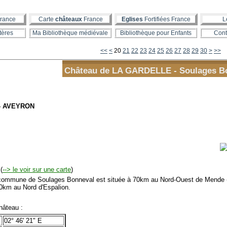
rance
Carte
châteaux
France
Eglises
Fortifiées France
L
tères
Ma Bibliothèque médiévale
Bibliothèque pour Enfants
Cont
10
40
50
60
70
80
90
100
<<
<
20
21
22
23
24
25
26
27
28
29
30
>
>>
Château de LA GARDELLE - Soulages B
 - AVEYRON
(
--> le voir sur une carte
)
mmune de Soulages Bonneval est située à 70km au Nord-Ouest de Mende 
20km au Nord d'Espalion.
âteau :
02° 46' 21" E