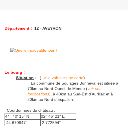
Département
:
12 - AVEYRON
Le bourg
:
Situation
:
(
--> le voir sur une carte
)
La commune de Soulages Bonneval est située à
70km au Nord-Ouest de Mende (
voir ses
fortifications
), à 40km au Sud-Est d'Aurillac et à
20km au Nord d'Espalion.
Coordonnées du château :
44° 40' 15" N
02° 46' 21" E
44.670847°
2.772594°