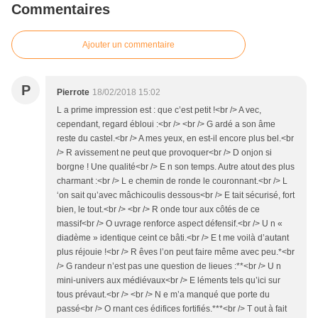
Commentaires
Ajouter un commentaire
P
Pierrote
18/02/2018 15:02
L a prime impression est : que c’est petit !<br /> A vec,
cependant, regard ébloui :<br /> <br /> G ardé a son âme
reste du castel.<br /> A mes yeux, en est-il encore plus bel.<br
/> R avissement ne peut que provoquer<br /> D onjon si
borgne ! Une qualité<br /> E n son temps. Autre atout des plus
charmant :<br /> L e chemin de ronde le couronnant.<br /> L
‘on sait qu’avec mâchicoulis dessous<br /> E tait sécurisé, fort
bien, le tout.<br /> <br /> R onde tour aux côtés de ce
massif<br /> O uvrage renforce aspect défensif.<br /> U n «
diadème » identique ceint ce bâti.<br /> E t me voilà d’autant
plus réjouie !<br /> R êves l’on peut faire même avec peu.*<br
/> G randeur n’est pas une question de lieues :**<br /> U n
mini-univers aux médiévaux<br /> E léments tels qu’ici sur
tous prévaut.<br /> <br /> N e m’a manqué que porte du
passé<br /> O rnant ces édifices fortifiés.***<br /> T out à fait