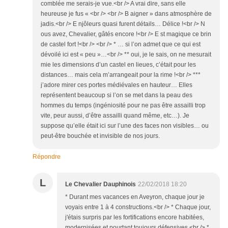
comblée me serais-je vue.<br /> A vrai dire, sans elle
heureuse je fus « <br /> <br /> B aigner » dans atmosphère de
jadis.<br /> E njôleurs quasi furent détails… Délice !<br /> N
ous avez, Chevalier, gâtés encore !<br /> E st magique ce brin
de castel fort !<br /> <br /> * … si l’on admet que ce qui est
dévoilé ici est « peu »…<br /> ** oui, je le sais, on ne mesurait
mie les dimensions d’un castel en lieues, c’était pour les
distances… mais cela m’arrangeait pour la rime !<br /> ***
j’adore mirer ces portes médiévales en hauteur… Elles
représentent beaucoup si l’on se met dans la peau des
hommes du temps (ingéniosité pour ne pas être assailli trop
vite, peur aussi, d’être assailli quand même, etc…). Je
suppose qu’elle était ici sur l’une des faces non visibles… ou
peut-être bouchée et invisible de nos jours.
Répondre
L
Le Chevalier Dauphinois
22/02/2018 18:20
* Durant mes vacances en Aveyron, chaque jour je
voyais entre 1 à 4 constructions.<br /> * Chaque jour,
j'étais surpris par les fortifications encore habitées,
modernisées et pourtant toujours défensives.<br /> *