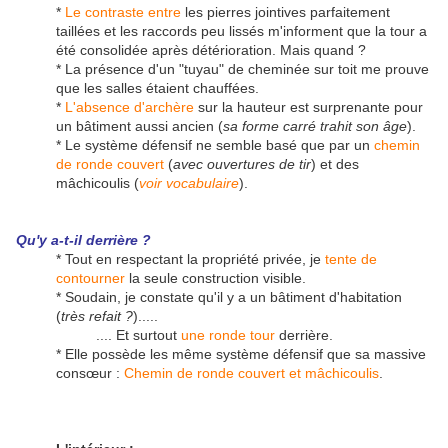
*
Le contraste entre
les pierres jointives parfaitement
taillées et les raccords peu lissés m'informent que la tour a
été consolidée après détérioration. Mais quand ?
* La présence d'un "tuyau" de cheminée sur toit me prouve
que les salles étaient chauffées.
*
L'absence d'archère
sur la hauteur est surprenante pour
un bâtiment aussi ancien (
sa forme carré trahit son âge
).
* Le système défensif ne semble basé que par un
chemin
de ronde couvert
(
avec ouvertures de tir
) et des
mâchicoulis (
voir vocabulaire
).
Qu'y a-t-il derrière ?
* Tout en respectant la propriété privée, je
tente de
contourner
la seule construction visible.
* Soudain, je constate qu'il y a un bâtiment d'habitation
(
très refait ?
).....
.... Et surtout
une ronde tour
derrière.
* Elle possède les même système défensif que sa massive
consœur :
Chemin de ronde couvert et mâchicoulis
.