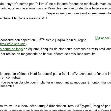
e Louÿe n'a certes pas l'allure d'une puissante forteresse médiévale avec ar
 article, je souhaite vous montrer l'évolution architecturale d'une forteresse d
J'espère que vous comprendrez ma démarch
intenant la place à messire M.J.
ème
 conserva son aspect du 15
siècle jusqu'à la fin du règne
(
voir liste des rois
).
s corps de logis
en équerre, flanqués de cinq tours devenus d'étroits pavillon
est réalisé en maçonnerie de brique, décoré de croisillons surcuits.
 le corps de bâtiment Nord fut doublé par la famille d'Arjuzon pour créer une 
r en contrebas.
 du pavillon d'angle pour implanter un important avant-corps à fronton triangu
l'ensemble.
on trouve un curieux décor stuqué d'inspiration "
retour d'Egypte
", imaginé par
uselés, chapiteaux en forme de lotus encadrant les fenêtres et tourelle d'esca