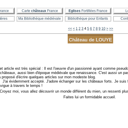
rance
Carte
châteaux
France
Eglises
Fortifiées France
L
tères
Ma Bibliothèque médiévale
Bibliothèque pour Enfants
Cont
20
30
40
50
60
70
<<
<
1
2
3
4
5
6
7
8
9
10
>
>>
Château de LOUYE
et article est très spécial : Il est l'oeuvre d'un passionné ayant comme pseud
châteaux, aussi bien d'époque médiévale que renaissance. C'est aussi un passi
 proposé d'écrire quelques articles sur mon modeste blog.
ai évidemment accepté. J'adore échanger sur les châteaux forts. Je suis fie
vigue à travers le temps !
oyez moi, vous allez découvrir un monde différent du mien, un ressenti plus 
Faites lui un formidable accueil.