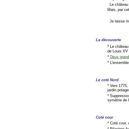
Le château d
Mais, par cet
Je laisse ma
La découverte
* Le château
de Louis XV 
*
Deux grand
* L'ensemble 
Le coté Nord
* Vers 1775,
jardin potage
* Suppression
symétrie de 
Coté cour
* Coté cour, 
* Pilastres f