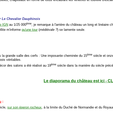
r Le Chevalier Dauphinois
ème
te IGN
au 1/25 000
, je remarque à l'arrière du château un long et linéaire 
llite m'informe
qu'une tour
(
médiévale ?
) se lamente seule.
ème
s la grande salle des cerfs : Une imposante cheminée du 15
siècle et onz
bois véritables.
ème
écor des salons a été réalisé au 19
siècle dans la manière du siècle préc
Le diaporama du château est ici - C
u
:
ècle,
sur son éperon rocheux
, à la limite du Duché de Normandie et du Royau