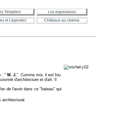
es Templiers
Les expressions
es et Légendes
Châteaux au cinéma
o : "
M. J.
". Comme moi, il est fou
onné d'architecture et d'art. Il
r de l'avoir dans ce "bateau" qui
architectural.