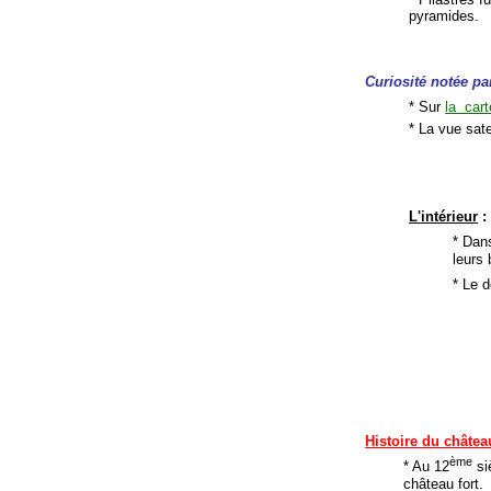
pyramides.
Curiosité notée pa
* Sur
la car
* La vue sate
L'intérieur
:
* Dan
leurs 
* Le d
Histoire du châtea
ème
* Au 12
si
château fort.