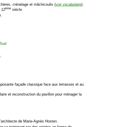
chères, crénelage et mâchicoulis (
voir vocabulaire
).
ème
u 12
siècle.
e.
s.
imposante façade classique face aux terrasses et au
laire et reconstruction du pavillon pour ménager la
 l'architecte de Marie-Agnès Hosten.
lier se terminant par des pointes en forme de