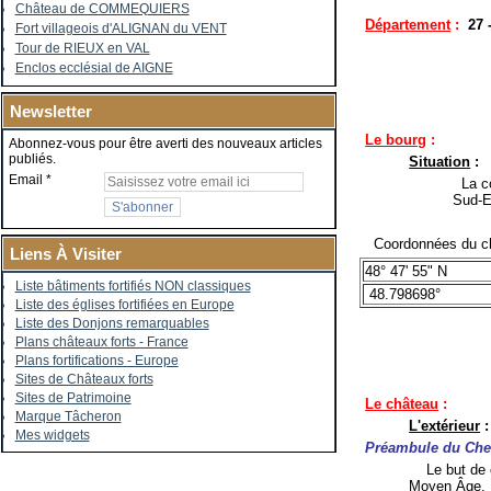
Château de COMMEQUIERS
Département
:
27 
Fort villageois d'ALIGNAN du VENT
Tour de RIEUX en VAL
Enclos ecclésial de AIGNE
Newsletter
Le bourg
:
Abonnez-vous pour être averti des nouveaux articles
publiés.
Situation
:
Email
La co
Sud-E
Coordonnées du ch
Liens À Visiter
48° 47' 55" N
Liste bâtiments fortifiés NON classiques
48.798698°
Liste des églises fortifiées en Europe
Liste des Donjons remarquables
Plans châteaux forts - France
Plans fortifications - Europe
Sites de Châteaux forts
Sites de Patrimoine
Le château
:
Marque Tâcheron
L'extérieur
:
Mes widgets
Préambule du Che
Le but de ce
Moyen Âge.