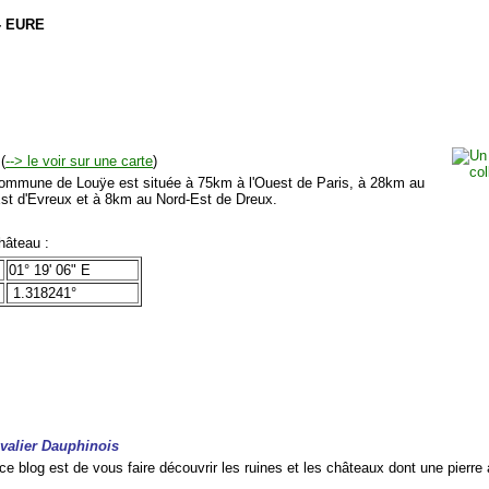
- EURE
(
--> le voir sur une carte
)
mmune de Louÿe est située à 75km à l'Ouest de Paris, à 28km au
st d'Evreux et à 8km au Nord-Est de Dreux.
âteau :
01° 19' 06" E
1.318241°
valier Dauphinois
 blog est de vous faire découvrir les ruines et les châteaux dont une pierre 