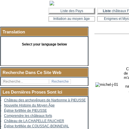
Liste des Pays
Liste
châteaux F
Initiation au moyen âge
Enigmes et Mys
Translation
Select your language below
C
Recherche Dans Ce Site Web
de 
m'a
J'
na
Les Dernières Proses Sont Ici
Cr
Château des archevêques de Narbonne à PIEUSSE
Nouvelle Histoire du Moyen Âge
Église fortifiée de PIEUSSE
Comprendre les châteaux forts
Château de LA CHAPELLE FAUCHER
Église fortifiée de COUSSAC-BONNEVAL