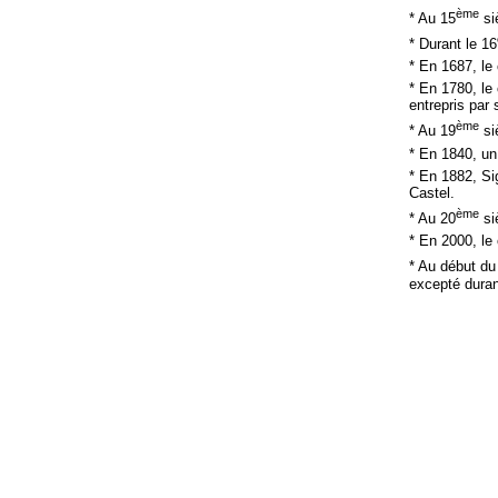
ème
* Au 15
si
* Durant le 16
* En 1687, le
* En 1780, le
entrepris par
ème
* Au 19
si
* En 1840, un
* En 1882, Si
Castel.
ème
* Au 20
si
* En 2000, le
* Au début du
excepté duran