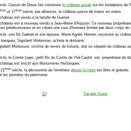
ècle, Gauvin de Dreux fait construire
le château actuel
sur les fondations de l'
ème
ème
et 17
siècle, par alliances, le château passe de mains en mains
 château est vendu à la famille de Guenet.
 château est à nouveau vendu à Jean-Marie d'Arjuzon. Ce nouveau propriétair
 ses prédécesseurs et en créant une cour d'honneur limitée par deux corps d
ècle, son fils Gabriel et son épouse, Marie-Agnès Hosten, reçoivent au chât
 banquier, Sigisbert Moitessier, achete le domaine.
gisbert Moitessier, victime de revers de fortune, doit se séparer du château au
ècle, le Comte Lepic, petit fils du Comte de Viel-Castel, est propriétaire du d
 château est inscrit aux Monuments Historiques.
ème
 21
siècle, la découverte de l'extérieur
depuis la route
est libre et gratuite.
t les journées du patrimoine.