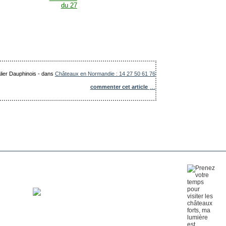
lier Dauphinois
-
dans
Châteaux en Normandie : 14 27 50 61 76
commenter cet article
…