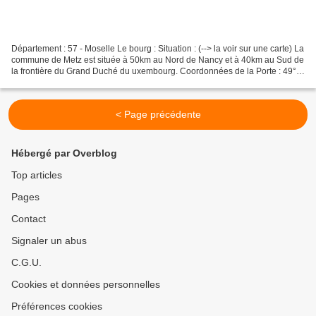
Département : 57 - Moselle Le bourg : Situation : (--> la voir sur une carte) La
commune de Metz est située à 50km au Nord de Nancy et à 40km au Sud de
la frontière du Grand Duché du uxembourg. Coordonnées de la Porte : 49°
07′ 04″ N 06° 11′ 08″ E 49.1179°...
< Page précédente
Hébergé par Overblog
Top articles
Pages
Contact
Signaler un abus
C.G.U.
Cookies et données personnelles
Préférences cookies