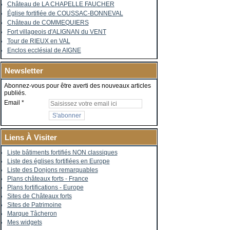
Château de LA CHAPELLE FAUCHER
Église fortifiée de COUSSAC-BONNEVAL
Château de COMMEQUIERS
Fort villageois d'ALIGNAN du VENT
Tour de RIEUX en VAL
Enclos ecclésial de AIGNE
Newsletter
Abonnez-vous pour être averti des nouveaux articles
publiés.
Email
Liens À Visiter
Liste bâtiments fortifiés NON classiques
Liste des églises fortifiées en Europe
Liste des Donjons remarquables
Plans châteaux forts - France
Plans fortifications - Europe
Sites de Châteaux forts
Sites de Patrimoine
Marque Tâcheron
Mes widgets