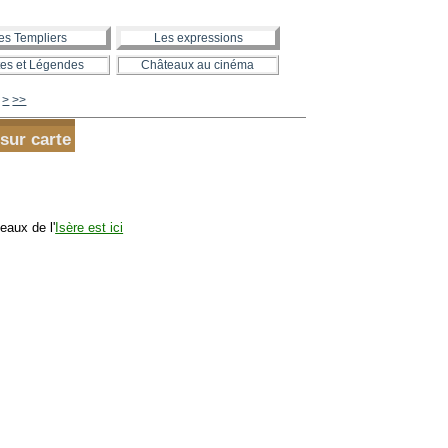
es Templiers
Les expressions
es et Légendes
Châteaux au cinéma
630
640
650
660
670
680
690
700
800
900
1000
1100
1200
1300
>
>>
sur carte
eaux de l'
Isère est ici