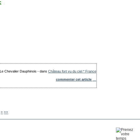
c
: Le Chevalier Dauphinois
-
dans
Château fort vu du ciel * France
commenter cet article
…
630
640
650
660
670
680
690
700
800
900
1000
1100
1200
1300
>
>>