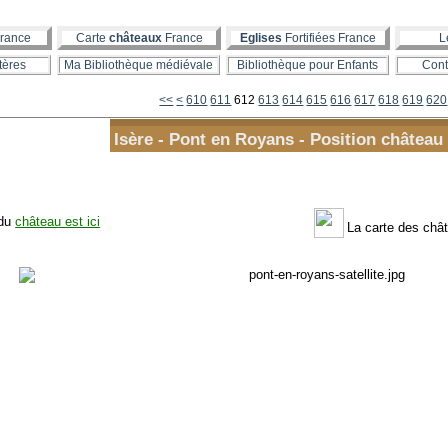
rance
Carte
châteaux
France
Eglises
Fortifiées France
L
tères
Ma Bibliothèque médiévale
Bibliothèque pour Enfants
Cont
600
<<
<
610
611
612
613
614
615
616
617
618
619
620
Isère - Pont en Royans - Position château 
 du
château est ici
La carte des chât