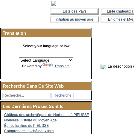
Liste des Pays
Liste
châteaux F
Initiation au moyen âge
Enigmes et Mys
Translation
Select your language below
La description
Powered by
Translate
Recherche Dans Ce Site Web
Les Dernières Proses Sont Ici
Château des archevêques de Narbonne à PIEUSSE
Nouvelle Histoire du Moyen Âge
Église fortifiée de PIEUSSE
Comprendre les châteaux forts