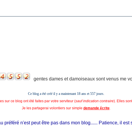
gentes dames et damoiseaux sont venus me voir
Ce blog a été créé il y a maintenant 18 ans et
557 jours.
s sur ce blog ont été faites par votre serviteur (
sauf indication contraire
). Elles so
Je les partagerai volontiers sur simple
demande écrite
.
référé n'est peut être pas dans mon blog...... Patience, il est si j