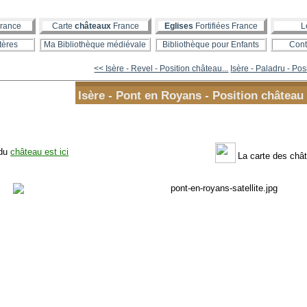
rance
Carte
châteaux
France
Eglises
Fortifiées France
L
tères
Ma Bibliothèque médiévale
Bibliothèque pour Enfants
Cont
<< Isère - Revel - Position château...
Isère - Paladru - Posi
Isère - Pont en Royans - Position château 
 du
château est ici
La carte des chât