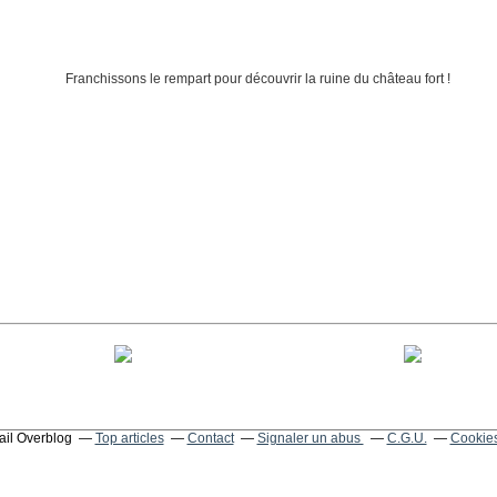
tail Overblog
Top articles
Contact
Signaler un abus
C.G.U.
Cookies