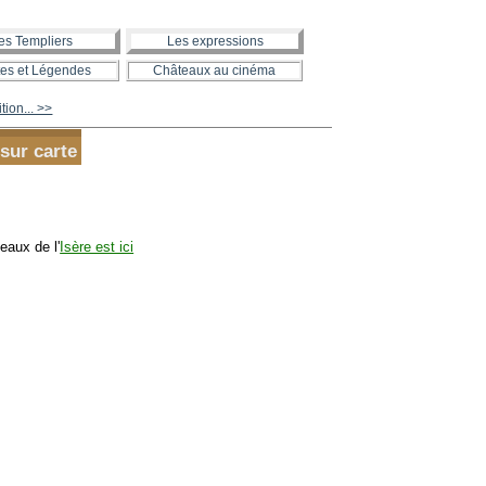
es Templiers
Les expressions
es et Légendes
Châteaux au cinéma
tion... >>
sur carte
eaux de l'
Isère est ici