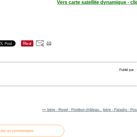
Vers carte satellite dynamique - cli
Publié par 
<< Isère - Revel - Position château...
Isère - Paladru - Posi
uter un commentaire