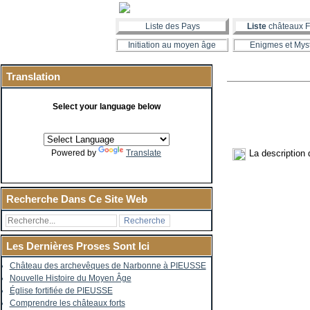
Liste des Pays
Liste
châteaux F
Initiation au moyen âge
Enigmes et Mys
Translation
Select your language below
La description
Powered by
Translate
Recherche Dans Ce Site Web
Les Dernières Proses Sont Ici
Château des archevêques de Narbonne à PIEUSSE
Nouvelle Histoire du Moyen Âge
Église fortifiée de PIEUSSE
Comprendre les châteaux forts