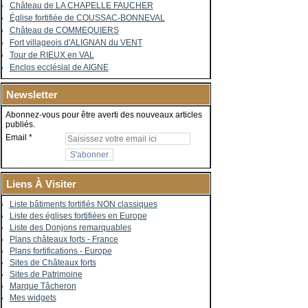
Château de LA CHAPELLE FAUCHER
Église fortifiée de COUSSAC-BONNEVAL
Château de COMMEQUIERS
Fort villageois d'ALIGNAN du VENT
Tour de RIEUX en VAL
Enclos ecclésial de AIGNE
Newsletter
Abonnez-vous pour être averti des nouveaux articles
publiés.
Email
Liens À Visiter
Liste bâtiments fortifiés NON classiques
Liste des églises fortifiées en Europe
Liste des Donjons remarquables
Plans châteaux forts - France
Plans fortifications - Europe
Sites de Châteaux forts
Sites de Patrimoine
Marque Tâcheron
Mes widgets