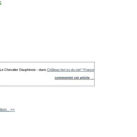
c
: Le Chevalier Dauphinois
-
dans
Château fort vu du ciel * France
commenter cet article
…
tion... >>