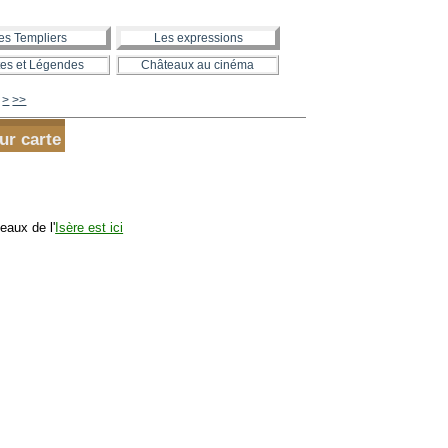
es Templiers
Les expressions
es et Légendes
Châteaux au cinéma
630
640
650
660
670
680
690
700
800
900
1000
1100
1200
1300
>
>>
ur carte
eaux de l'
Isère est ici