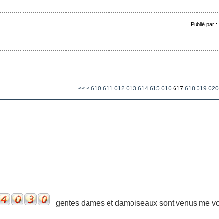
Publié par 
600
<<
<
610
611
612
613
614
615
616
617
618
619
620
gentes dames et damoiseaux sont venus me voir