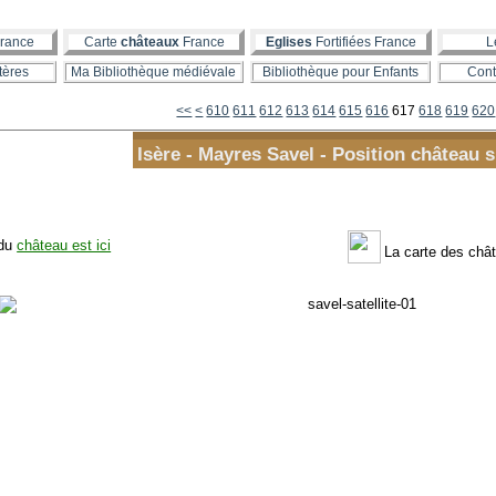
rance
Carte
châteaux
France
Eglises
Fortifiées France
L
tères
Ma Bibliothèque médiévale
Bibliothèque pour Enfants
Cont
600
<<
<
610
611
612
613
614
615
616
617
618
619
620
Isère - Mayres Savel - Position château s
 du
château est ici
La carte des chât