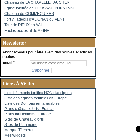
Château de LA CHAPELLE FAUCHER
Église fortifiée de COUSSAC-BONNEVAL
Château de COMMEQUIERS
Fort villageois d'ALIGNAN du VENT
Tour de RIEUX en VAL
Enclos ecclésial de AIGNE
Newsletter
Abonnez-vous pour être averti des nouveaux articles
publiés.
Email
Liens À Visiter
Liste bâtiments fortifiés NON classiques
Liste des églises fortifiées en Europe
Liste des Donjons remarquables
Plans châteaux forts - France
Plans fortifications - Europe
Sites de Châteaux forts
Sites de Patrimoine
Marque Tâcheron
Mes widgets