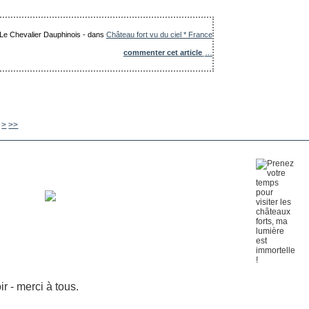
: Le Chevalier Dauphinois
-
dans
Château fort vu du ciel * France
commenter cet article
…
630
640
650
660
670
680
690
700
800
900
1000
1100
1200
1300
>
>>
 - merci à tous.