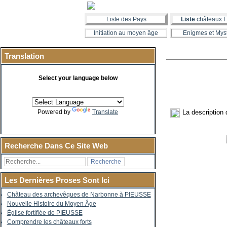
Liste des Pays
Liste
châteaux F
Initiation au moyen âge
Enigmes et Mys
Translation
Select your language below
La description
Powered by
Translate
Recherche Dans Ce Site Web
Les Dernières Proses Sont Ici
Château des archevêques de Narbonne à PIEUSSE
Nouvelle Histoire du Moyen Âge
Église fortifiée de PIEUSSE
Comprendre les châteaux forts