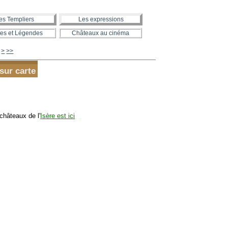
es Templiers
Les expressions
es et Légendes
Châteaux au cinéma
630
640
650
660
670
680
690
700
800
900
1000
1100
1200
1300
>
>>
 sur carte
châteaux de l'
Isère est ici