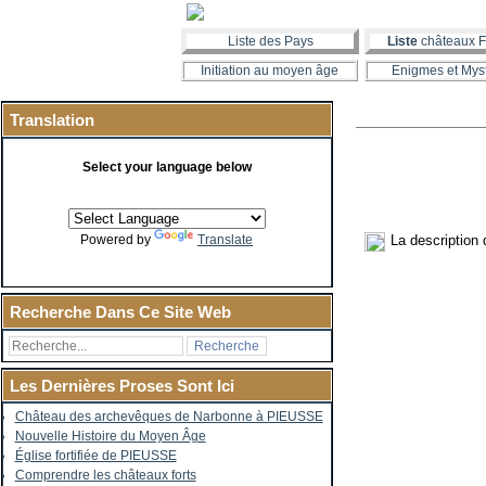
Liste des Pays
Liste
châteaux F
Initiation au moyen âge
Enigmes et Mys
Translation
Select your language below
La description
Powered by
Translate
Recherche Dans Ce Site Web
Les Dernières Proses Sont Ici
Château des archevêques de Narbonne à PIEUSSE
Nouvelle Histoire du Moyen Âge
Église fortifiée de PIEUSSE
Comprendre les châteaux forts