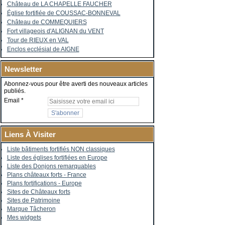
Château de LA CHAPELLE FAUCHER
Église fortifiée de COUSSAC-BONNEVAL
Château de COMMEQUIERS
Fort villageois d'ALIGNAN du VENT
Tour de RIEUX en VAL
Enclos ecclésial de AIGNE
Newsletter
Abonnez-vous pour être averti des nouveaux articles
publiés.
Email
Liens À Visiter
Liste bâtiments fortifiés NON classiques
Liste des églises fortifiées en Europe
Liste des Donjons remarquables
Plans châteaux forts - France
Plans fortifications - Europe
Sites de Châteaux forts
Sites de Patrimoine
Marque Tâcheron
Mes widgets