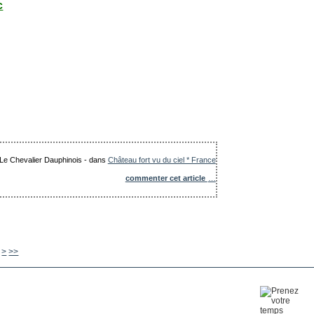
c
: Le Chevalier Dauphinois
-
dans
Château fort vu du ciel * France
commenter cet article
…
630
640
650
660
670
680
690
700
800
900
1000
1100
1200
1300
>
>>