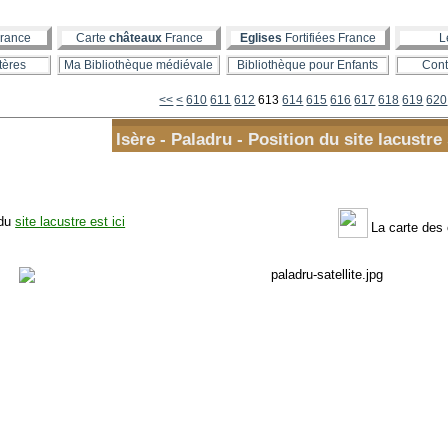
rance
Carte
châteaux
France
Eglises
Fortifiées France
L
tères
Ma Bibliothèque médiévale
Bibliothèque pour Enfants
Cont
600
<<
<
610
611
612
613
614
615
616
617
618
619
620
Isère - Paladru - Position du site lacustre
 du
site lacustre est ici
La carte des 